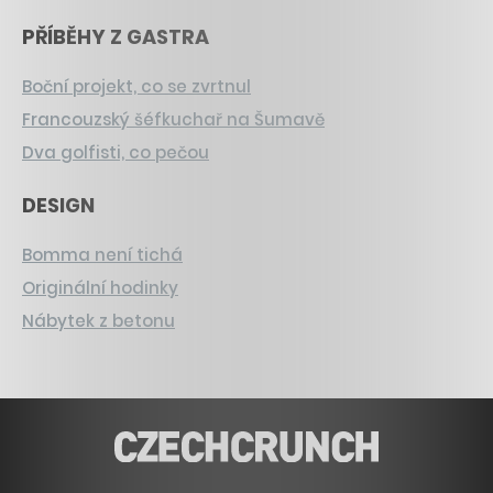
PŘÍBĚHY Z GASTRA
Boční projekt, co se zvrtnul
Francouzský šéfkuchař na Šumavě
Dva golfisti, co pečou
DESIGN
Bomma není tichá
Originální hodinky
Nábytek z betonu