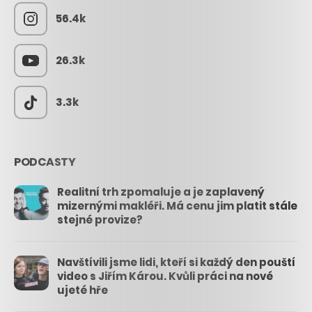
56.4k
26.3k
3.3k
PODCASTY
Realitní trh zpomaluje a je zaplavený
mizernými makléři. Má cenu jim platit stále
stejné provize?
Navštívili jsme lidi, kteří si každý den pouští
video s Jiřím Károu. Kvůli práci na nové
ujeté hře