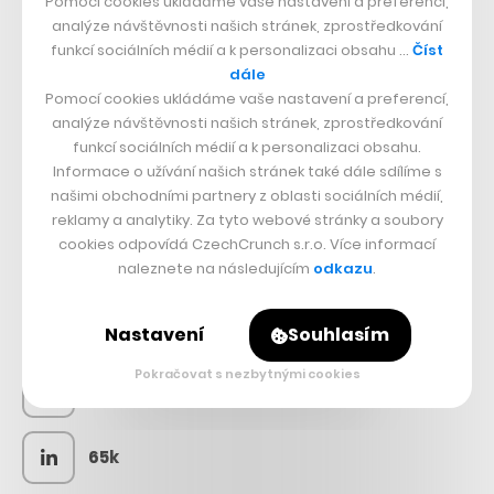
Pomocí cookies ukládáme vaše nastavení a preferencí,
analýze návštěvnosti našich stránek, zprostředkování
funkcí sociálních médií a k personalizaci obsahu …
Číst
dále
Pomocí cookies ukládáme vaše nastavení a preferencí,
analýze návštěvnosti našich stránek, zprostředkování
funkcí sociálních médií a k personalizaci obsahu.
Informace o užívání našich stránek také dále sdílíme s
našimi obchodními partnery z oblasti sociálních médií,
reklamy a analytiky. Za tyto webové stránky a soubory
cookies odpovídá CzechCrunch s.r.o. Více informací
SLEDUJTE NÁS
naleznete na následujícím
odkazu
.
73k
Nastavení
Souhlasím
Pokračovat s nezbytnými cookies
25k
65k