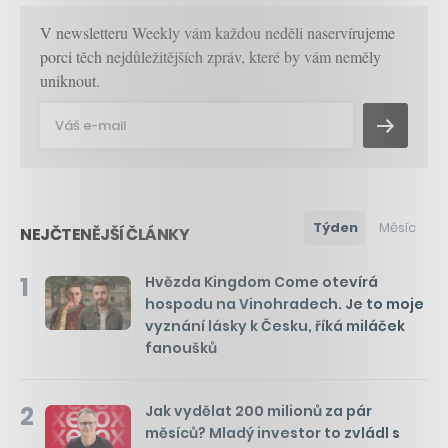
V newsletteru Weekly vám každou neděli naservírujeme
porci těch nejdůležitějších zpráv, které by vám neměly
uniknout.
Týden
Měsíc
NEJČTENĚJŠÍ ČLÁNKY
1
Hvězda Kingdom Come otevírá
hospodu na Vinohradech. Je to moje
vyznání lásky k Česku, říká miláček
fanoušků
2
Jak vydělat 200 milionů za pár
měsíců? Mladý investor to zvládl s