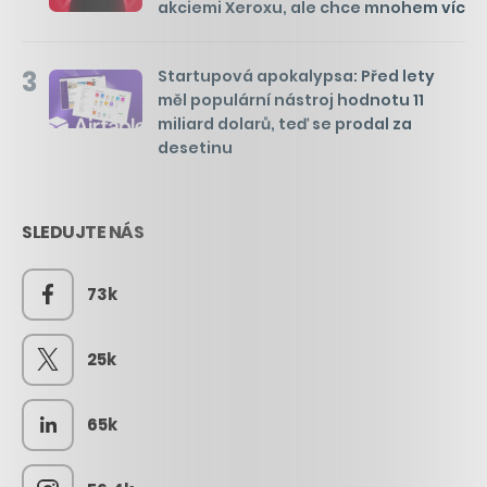
akciemi Xeroxu, ale chce mnohem víc
3
Startupová apokalypsa: Před lety
měl populární nástroj hodnotu 11
miliard dolarů, teď se prodal za
desetinu
SLEDUJTE NÁS
73k
25k
65k