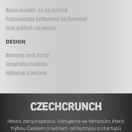
Boční projekt, co se zvrtnul
Francouzský šéfkuchař na Šumavě
Dva golfisti, co pečou
DESIGN
Bomma není tichá
Originální hodinky
Nábytek z betonu
Hlavní zdroj inspirace. Věnujeme se tématům, která
hýbou Českem a světem, od byznysu a startupů