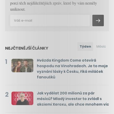
porci těch nejdůležitějších zpráv, které by vám neměly
uniknout.
Týden
Měsíc
NEJČTENĚJŠÍ ČLÁNKY
1
Hvězda Kingdom Come otevírá
hospodu na Vinohradech. Je to moje
vyznání lásky k Česku, říká miláček
fanoušků
2
Jak vydělat 200 milionů za pár
měsíců? Mladý investor to zvládl s
akciemi Xeroxu, ale chce mnohem víc