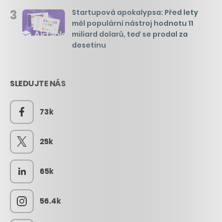
3
Startupová apokalypsa: Před lety
měl populární nástroj hodnotu 11
miliard dolarů, teď se prodal za
desetinu
SLEDUJTE NÁS
73k
25k
65k
56.4k