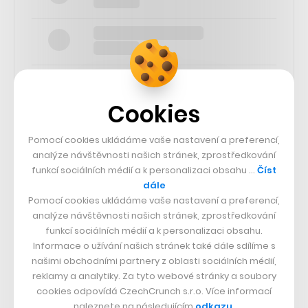
Cookies
SLEDUJTE NÁS
Pomocí cookies ukládáme vaše nastavení a preferencí,
analýze návštěvnosti našich stránek, zprostředkování
funkcí sociálních médií a k personalizaci obsahu …
Číst
73k
dále
Pomocí cookies ukládáme vaše nastavení a preferencí,
25k
analýze návštěvnosti našich stránek, zprostředkování
funkcí sociálních médií a k personalizaci obsahu.
Informace o užívání našich stránek také dále sdílíme s
65k
našimi obchodními partnery z oblasti sociálních médií,
reklamy a analytiky. Za tyto webové stránky a soubory
cookies odpovídá CzechCrunch s.r.o. Více informací
56.4k
naleznete na následujícím
odkazu
.