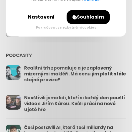
26.3k
Nastavení
Souhlasím
Pokračovat s nezbytnými cookies
3.3k
PODCASTY
Realitní trh zpomaluje a je zaplavený
mizernými makléři. Má cenu jim platit stále
stejné provize?
Navštívili jsme lidi, kteří si každý den pouští
video s Jiřím Károu. Kvůli práci na nové
ujeté hře
Češi postavili AI, která točí miliardy na