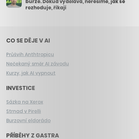
burze. Dokud vydělává, neřešíme, jak se
rozhoduje, říkají
CO SE DĚJE V AI
Průšvih Anthtropicu
Nečekaný směr AI závodu
Kurzy, jak AI vypnout
INVESTICE
Sázka na Xerox
Strnad v Pirelli
Burzovní eldorádo
PŘÍBĚHY Z GASTRA