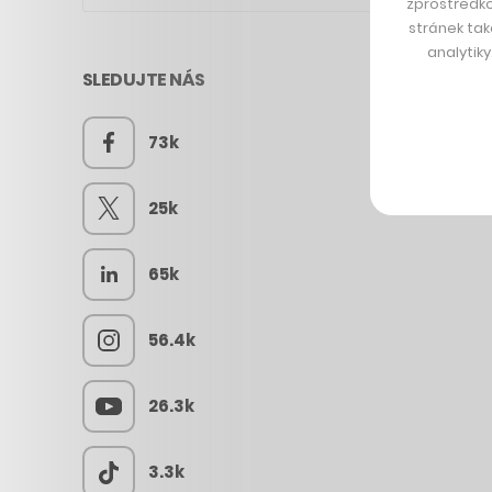
zprostředko
stránek tak
analytik
SLEDUJTE NÁS
73k
25k
65k
56.4k
26.3k
3.3k