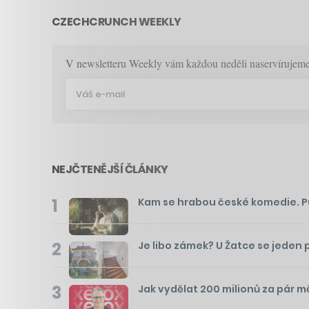
CZECHCRUNCH WEEKLY
V newsletteru Weekly vám každou neděli naservírujeme p
NEJČTENĚJŠÍ ČLÁNKY
1
Kam se hrabou české komedie. Pusť
2
Je libo zámek? U Žatce se jeden 
3
Jak vydělat 200 milionů za pár m