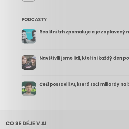
PODCASTY
Realitní trh zpomaluje a je zaplavený m
Navštívili jsme lidi, kteří si každý den 
Češi postavili AI, která točí miliardy n
CO SE DĚJE V AI