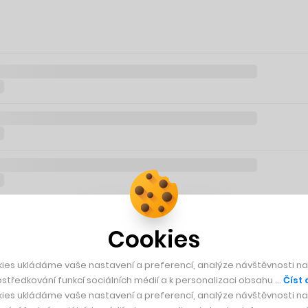
Cookies
ies ukládáme vaše nastavení a preferencí, analýze návštěvnosti naš
středkování funkcí sociálních médií a k personalizaci obsahu …
Číst 
ies ukládáme vaše nastavení a preferencí, analýze návštěvnosti naš