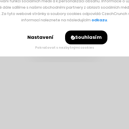
vání funkcí sociálních médií a k personalizaci obsahu. Informace o už
é dále sdílíme s našimi obchodními partnery z oblasti sociálních médi
y. Za tyto webové stránky a soubory cookies odpovídá CzechCrunch s.
informací naleznete na následujícím
odkazu
.
Nastavení
Souhlasím
Pokračovat s nezbytnými cookies