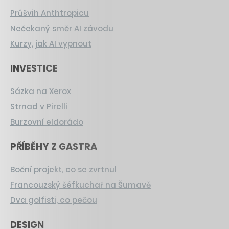
Průšvih Anthtropicu
Nečekaný směr AI závodu
Kurzy, jak AI vypnout
INVESTICE
Sázka na Xerox
Strnad v Pirelli
Burzovní eldorádo
PŘÍBĚHY Z GASTRA
Boční projekt, co se zvrtnul
Francouzský šéfkuchař na Šumavě
Dva golfisti, co pečou
DESIGN