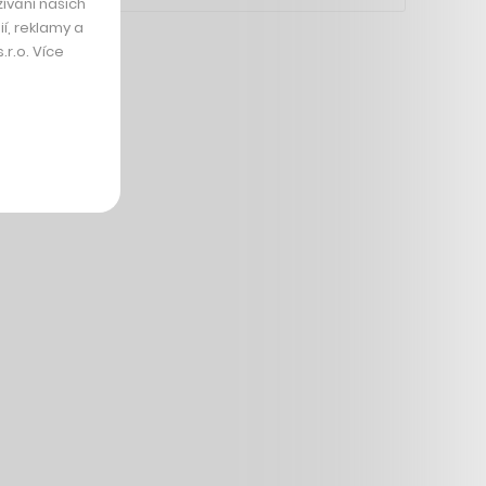
ívání našich
í, reklamy a
r.o. Více