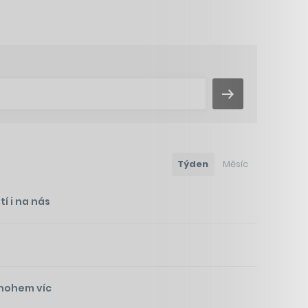
Týden
Měsíc
í i na nás
mnohem víc