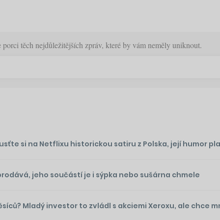
orci těch nejdůležitějších zpráv, které by vám neměly uniknout.
te si na Netflixu historickou satiru z Polska, její humor plat
prodává, jeho součástí je i sýpka nebo sušárna chmele
ěsíců? Mladý investor to zvládl s akciemi Xeroxu, ale chce 