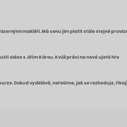
izernými makléři. Má cenu jim platit stále stejné proviz
pouští video s Jiřím Károu. Kvůli práci na nové ujeté hře
a burze. Dokud vydělává, neřešíme, jak se rozhoduje, říkaj