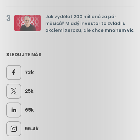
3
Jak vydělat 200 milionů za pár
měsíců? Mladý investor to zvládl s
akciemi Xeroxu, ale chce mnohem víc
SLEDUJTE NÁS
73k
25k
65k
56.4k