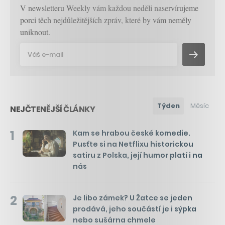
V newsletteru Weekly vám každou neděli naservírujeme
porci těch nejdůležitějších zpráv, které by vám neměly
uniknout.
Týden
Měsíc
NEJČTENĚJŠÍ ČLÁNKY
1
Kam se hrabou české komedie.
Pusťte si na Netflixu historickou
satiru z Polska, její humor platí i na
nás
2
Je libo zámek? U Žatce se jeden
prodává, jeho součástí je i sýpka
nebo sušárna chmele