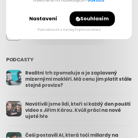
naleznete na následujícím
odkazu
.
26.3k
Nastavení
Souhlasím
Pokračovat s nezbytnými cookies
3.3k
PODCASTY
Realitní trh zpomaluje a je zaplavený
mizernými makléři. Má cenu jim platit stále
stejné provize?
Navštívili jsme lidi, kteří si každý den pouští
video s Jiřím Károu. Kvůli práci na nové
ujeté hře
Češi postavili AI, která točí miliardy na