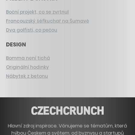
Boční projekt, co se zvrtnul
Francouzský šéfkuchař na Šumavě
Dva golfisti, co pečou
DESIGN
Bomma není tichá
Originální hodinky
Nábytek z betonu
Hlavní zdroj inspirace. Věnujeme se tématům, která
hýbou Českem a světem, od byznysu a startupů