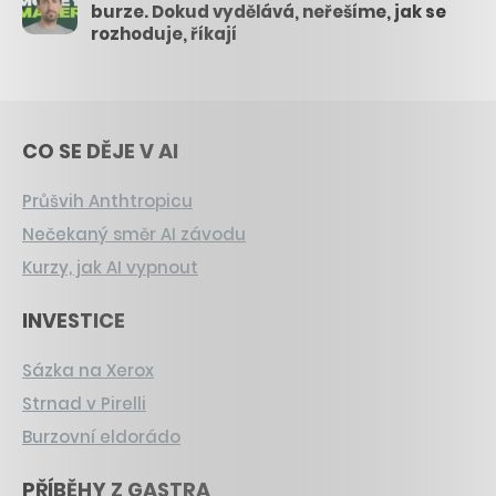
burze. Dokud vydělává, neřešíme, jak se
rozhoduje, říkají
CO SE DĚJE V AI
Průšvih Anthtropicu
Nečekaný směr AI závodu
Kurzy, jak AI vypnout
INVESTICE
Sázka na Xerox
Strnad v Pirelli
Burzovní eldorádo
PŘÍBĚHY Z GASTRA