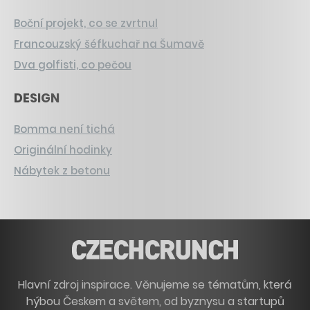
Boční projekt, co se zvrtnul
Francouzský šéfkuchař na Šumavě
Dva golfisti, co pečou
DESIGN
Bomma není tichá
Originální hodinky
Nábytek z betonu
Hlavní zdroj inspirace. Věnujeme se tématům, která
hýbou Českem a světem, od byznysu a startupů