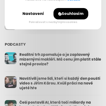
26.3k
Nastavení
Souhlasím
Pokračovat s nezbytnými cookies
3.3k
PODCASTY
Realitní trh zpomaluje a je zaplavený
mizernými makléři. Má cenu jim platit stále
stejné provize?
Navštívili jsme lidi, kteří si každý den pouští
video s Jiřím Károu. Kvůli práci na nové
ujeté hře
Češi postavili AI, která točí miliardy na