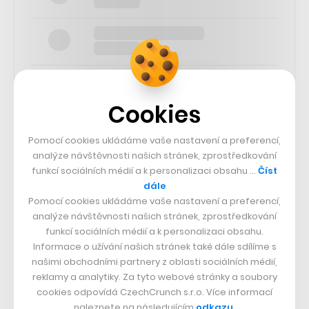
Cookies
SLEDUJTE NÁS
Pomocí cookies ukládáme vaše nastavení a preferencí,
analýze návštěvnosti našich stránek, zprostředkování
funkcí sociálních médií a k personalizaci obsahu …
Číst
73k
dále
Pomocí cookies ukládáme vaše nastavení a preferencí,
25k
analýze návštěvnosti našich stránek, zprostředkování
funkcí sociálních médií a k personalizaci obsahu.
Informace o užívání našich stránek také dále sdílíme s
65k
našimi obchodními partnery z oblasti sociálních médií,
reklamy a analytiky. Za tyto webové stránky a soubory
cookies odpovídá CzechCrunch s.r.o. Více informací
56.4k
naleznete na následujícím
odkazu
.