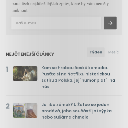
porci těch nejdůležitějších zpráv, které by vám neměly
uniknout.
Týden
Měsíc
NEJČTENĚJŠÍ ČLÁNKY
1
Kam se hrabou české komedie.
Pusťte si na Netflixu historickou
satiru z Polska, její humor platí i na
nás
2
Je libo zámek? U Žatce se jeden
prodává, jeho součástí je i sýpka
nebo sušárna chmele