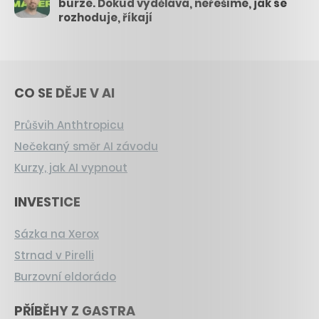
burze. Dokud vydělává, neřešíme, jak se
rozhoduje, říkají
CO SE DĚJE V AI
Průšvih Anthtropicu
Nečekaný směr AI závodu
Kurzy, jak AI vypnout
INVESTICE
Sázka na Xerox
Strnad v Pirelli
Burzovní eldorádo
PŘÍBĚHY Z GASTRA