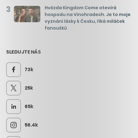
3
Hvězda Kingdom Come otevírá
hospodu na Vinohradech. Je to moje
vyznání lásky k Česku, říká miláček
fanoušků
SLEDUJTE NÁS
73k
25k
65k
56.4k