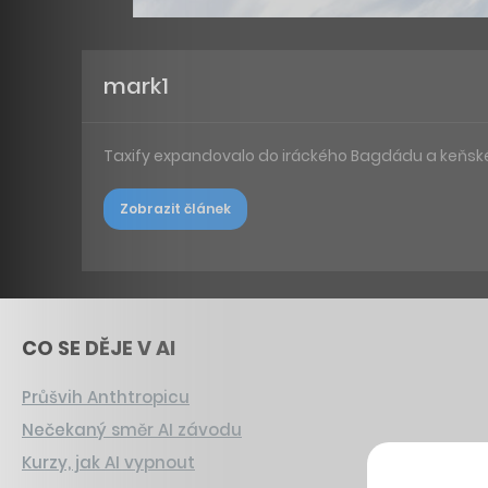
mark1
Taxify expandovalo do iráckého Bagdádu a keňs
Zobrazit článek
CO SE DĚJE V AI
Průšvih Anthtropicu
Nečekaný směr AI závodu
Kurzy, jak AI vypnout