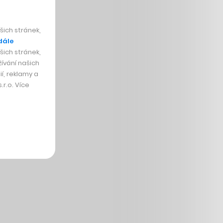
ich stránek,
dále
ich stránek,
ívání našich
í, reklamy a
r.o. Více