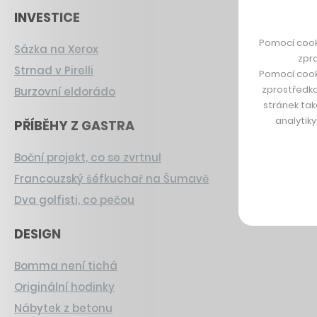
INVESTICE
Pomocí cook
Sázka na Xerox
zpro
Strnad v Pirelli
Pomocí cook
zprostředko
Burzovní eldorádo
stránek tak
analytik
PŘÍBĚHY Z GASTRA
Boční projekt, co se zvrtnul
Francouzský šéfkuchař na Šumavě
Dva golfisti, co pečou
DESIGN
Bomma není tichá
Originální hodinky
Nábytek z betonu