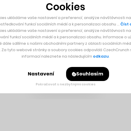
Cookies
ies ukládáme vaše nastavení a preferencí, analýze návštěvnosti naš
středkování funkcí sociálních médií a k personalizaci obsahu …
Číst 
ies ukládáme vaše nastavení a preferencí, analýze návštěvnosti naš
vání funkcí sociálních médií a k personalizaci obsahu. Informace o už
é dále sdílíme s našimi obchodními partnery z oblasti sociálních médi
y. Za tyto webové stránky a soubory cookies odpovídá CzechCrunch s.
informací naleznete na následujícím
odkazu
.
Nastavení
Souhlasím
Pokračovat s nezbytnými cookies