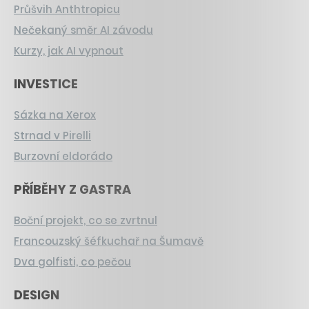
Průšvih Anthtropicu
Nečekaný směr AI závodu
Kurzy, jak AI vypnout
INVESTICE
Sázka na Xerox
Strnad v Pirelli
Burzovní eldorádo
PŘÍBĚHY Z GASTRA
Boční projekt, co se zvrtnul
Francouzský šéfkuchař na Šumavě
Dva golfisti, co pečou
DESIGN