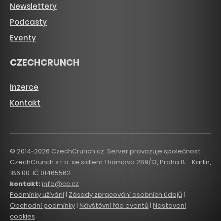
Newslettery
Podcasty
Eventy
CZECHCRUNCH
Inzerce
Kontakt
© 2014-2026 CzechCrunch.cz. Server provozuje společnost
CzechCrunch s.r.o. se sídlem Thámova 289/13, Praha 8 – Karlín,
186 00. IČ 01465562.
kontakt:
info@cc.cz
Podmínky užívání
|
Zásady zpracování osobních údajů
|
Obchodní podmínky
|
Návštěvní řád eventů
|
Nastavení
cookies