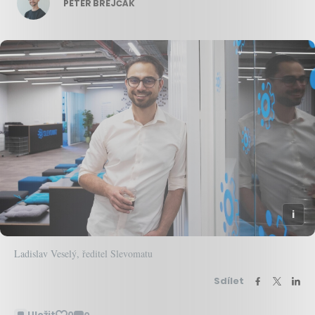
PETER BREJČÁK
Ladislav Veselý, ředitel Slevomatu
Sdílet
Uložit
0