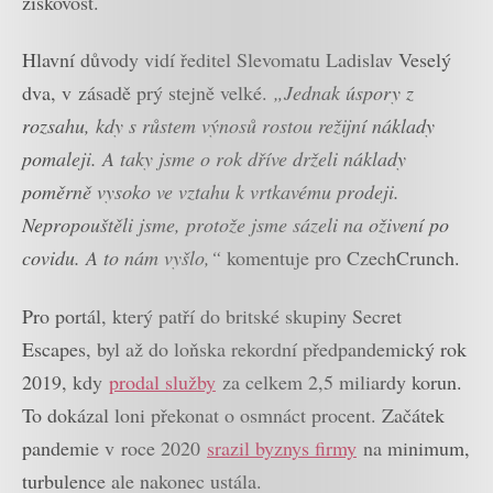
ziskovost.
Hlavní důvody vidí ředitel Slevomatu Ladislav Veselý
dva, v zásadě prý stejně velké.
„Jednak úspory z
rozsahu, kdy s růstem výnosů rostou režijní náklady
pomaleji. A taky jsme o rok dříve drželi náklady
poměrně vysoko ve vztahu k vrtkavému prodeji.
Nepropouštěli jsme, protože jsme sázeli na oživení po
covidu. A to nám vyšlo,“
komentuje pro CzechCrunch.
Pro portál, který patří do britské skupiny Secret
Escapes, byl až do loňska rekordní předpandemický rok
2019, kdy
prodal služby
za celkem 2,5 miliardy korun.
To dokázal loni překonat o osmnáct procent. Začátek
pandemie v roce 2020
srazil byznys firmy
na minimum,
turbulence ale nakonec ustála.