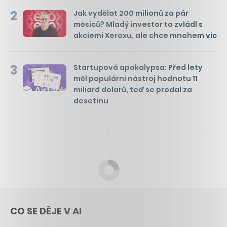
2
Jak vydělat 200 milionů za pár
měsíců? Mladý investor to zvládl s
akciemi Xeroxu, ale chce mnohem víc
3
Startupová apokalypsa: Před lety
měl populární nástroj hodnotu 11
miliard dolarů, teď se prodal za
desetinu
CO SE DĚJE V AI