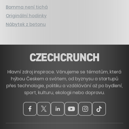
Bomma není tichá
Originální hodinky
Nábytek z betonu
Hlavní zdroj inspirace. Věnujeme se tématům, která
hýbou Českem a světem, od byznysu a startupů
přes technologie, politiku a vzdělávání až po bydlení,
sport, kulturu, ekologii nebo dopravu.