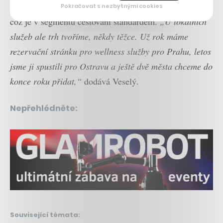
aby si lidé mohli co nejvíce služeb rezervovat online,
Pokračovat s nezbytnými cookies
což je v segmentu cestování standardem.
„U lokálních
služeb ale trh tvoříme, někdy těžce. Už rok máme
rezervační stránku pro wellness služby pro Prahu, letos
jsme ji spustili pro Ostravu a ještě dvě města chceme do
konce roku přidat,“
dodává Veselý.
Nepřehlédněte:
Související témata: