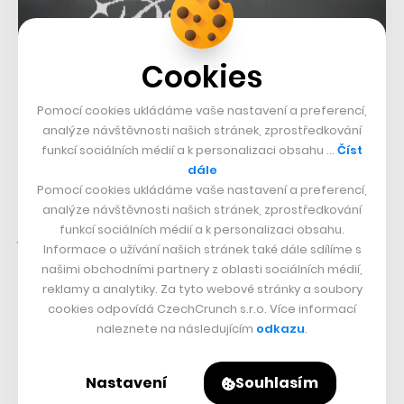
Cookies
Pomocí cookies ukládáme vaše nastavení a preferencí,
analýze návštěvnosti našich stránek, zprostředkování
funkcí sociálních médií a k personalizaci obsahu …
Číst
dále
Pomocí cookies ukládáme vaše nastavení a preferencí,
Tento rok si pak pochvaluje také:
„Sezony se po letech
analýze návštěvnosti našich stránek, zprostředkování
funkcí sociálních médií a k personalizaci obsahu.
přerytých opatřeními hledají a stabilizují, těžko se nám
Informace o užívání našich stránek také dále sdílíme s
letošek předvídal, ale realita nakonec předčila
našimi obchodními partnery z oblasti sociálních médií,
očekávání. Čerstvě za sebou máme výrazně nejlepší
reklamy a analytiky. Za tyto webové stránky a soubory
cookies odpovídá CzechCrunch s.r.o. Více informací
červenec v historii.“
Od začátku roku měla firma vyrůst
naleznete na následujícím
odkazu
.
o více než dvacet procent.
Nastavení
Souhlasím
Ze zákaznického hlediska se letos Slevomat snaží o to,