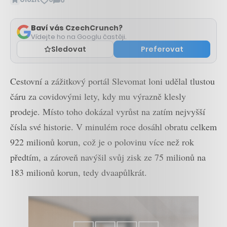
0
Zobrazit
komentáře
Baví vás CzechCrunch?
Vídejte ho na Googlu častěji.
Sledovat
Preferovat
Cestovní a zážitkový portál Slevomat loni udělal tlustou
čáru za covidovými lety, kdy mu výrazně klesly
prodeje. Místo toho dokázal vyrůst na zatím nejvyšší
čísla své historie. V minulém roce dosáhl obratu celkem
922 milionů korun, což je o polovinu více než rok
předtím, a zároveň navýšil svůj zisk ze 75 milionů na
183 milionů korun, tedy dvaapůlkrát.