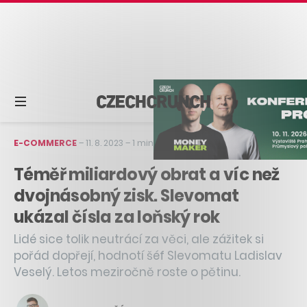
E-COMMERCE
–
11. 8. 2023
–
1 min čtení
Téměř miliardový obrat a víc než
dvojnásobný zisk. Slevomat
ukázal čísla za loňský rok
Lidé sice tolik neutrácí za věci, ale zážitek si
pořád dopřejí, hodnotí šéf Slevomatu Ladislav
Veselý. Letos meziročně roste o pětinu.