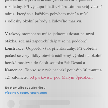
rozhledny. Při výstupu hledí vzhůru sám na svůj vlastní
odraz, který se s každým pohybem mění a mísí
s odlesky okolní přírody a žulového masivu.
V takový moment se může jednomu dostat na mysl
otázka, zda má zapotřebí drápat se na podobné
konstrukce. Odpověď však přichází záhy. Při dobrém
počasí se z vyhlídky otevírá nádherný výhled na okolní
horské masivy i do údolí soutoku řek Desná a
Kamenice. To vše se navíc nachází pouhých 30 minut a
1,5 kilometru
od parkoviště pod Malým Špičákem
.
Nastartujte svou kariéru
Více na CzechCrunch Jobs