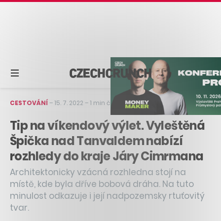
CESTOVÁNÍ
–
15. 7. 2022
–
1 min čtení
Tip na víkendový výlet. Vyleštěná
Špička nad Tanvaldem nabízí
rozhledy do kraje Járy Cimrmana
Architektonicky vzácná rozhledna stojí na
místě, kde byla dříve bobová dráha. Na tuto
minulost odkazuje i její nadpozemsky rtuťovitý
tvar.