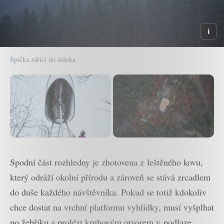
Špička zářící do daleka
Spodní část rozhledny je zhotovena z leštěného kovu,
který odráží okolní přírodu a zároveň se stává zrcadlem
do duše každého návštěvníka. Pokud se totiž kdokoliv
chce dostat na vrchní platformu vyhlídky, musí vyšplhat
po žebříku a prolézt kruhovým otvorem v podlaze