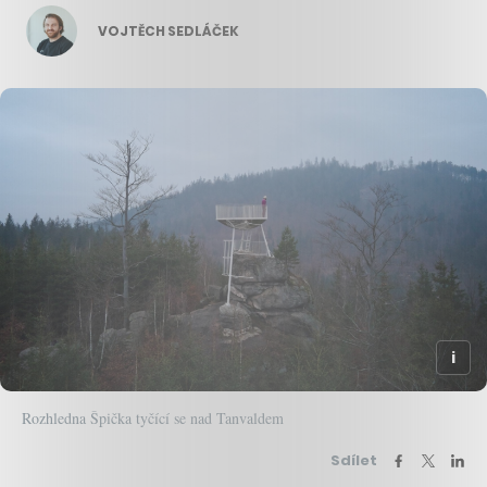
VOJTĚCH SEDLÁČEK
Rozhledna Špička tyčící se nad Tanvaldem
Sdílet