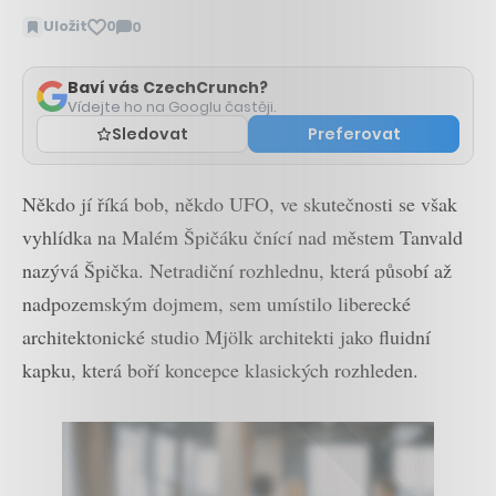
Uložit
0
0
Zobrazit
komentáře
Baví vás CzechCrunch?
Vídejte ho na Googlu častěji.
Sledovat
Preferovat
Někdo jí říká bob, někdo UFO, ve skutečnosti se však
vyhlídka na Malém Špičáku čnící nad městem Tanvald
nazývá Špička. Netradiční rozhlednu, která působí až
nadpozemským dojmem, sem umístilo liberecké
architektonické studio Mjölk architekti jako fluidní
kapku, která boří koncepce klasických rozhleden.