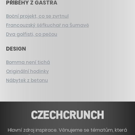
PŘÍBĚHY Z GASTRA
Boční projekt, co se zvrtnul
Francouzský šéfkuchař na Šumavě
Dva golfisti, co pečou
DESIGN
Bomma není tichá
Originální hodinky
Nábytek z betonu
Hlavní zdroj inspirace. Věnujeme se tématům, která