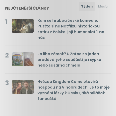
Týden
Měsíc
NEJČTENĚJŠÍ ČLÁNKY
1
Kam se hrabou české komedie.
Pusťte si na Netflixu historickou
satiru z Polska, její humor platí i na
nás
2
Je libo zámek? U Žatce se jeden
prodává, jeho součástí je i sýpka
nebo sušárna chmele
3
Hvězda Kingdom Come otevírá
hospodu na Vinohradech. Je to moje
vyznání lásky k Česku, říká miláček
fanoušků