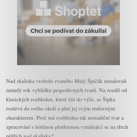
Nad skaliska vrcholu zvaného Malý Špičák instalovali
minulý rok vyhlídku prapodivných tvarů. Na rozdíl od
klasických rozhleden, které ční do výše, se Šipka
rozlévá do svého okolí a plní jej svým rtuťovitým
charakterem. Proč má rozhledna tak netradiční tvar a
zpracování s leštěnou platformou vznášející se na třech
pilířích nad skalisky?