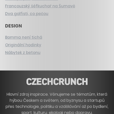
Francouzský šéfkuchař na Šumavě
Dva golfisti, co pečou
DESIGN
Bomma není tichá
Originální hodinky
Nábytek z betonu
Hlavní zdroj inspirace. Věnujeme se tématům, která
hýbou Českem a světem, od byznysu a startupů
přes technologie, politiku a vzdělávání až po bydlení,
sport, kulturu, ekologii nebo dopravu.