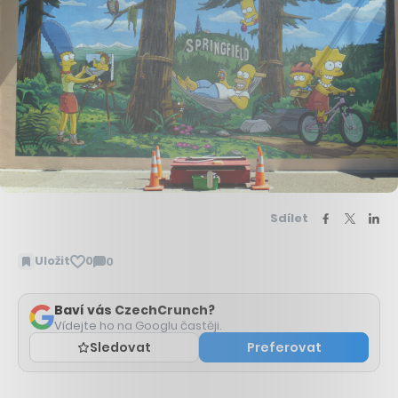
Sdílet
Uložit
0
0
Zobrazit
komentáře
Baví vás CzechCrunch?
Vídejte ho na Googlu častěji.
Sledovat
Preferovat