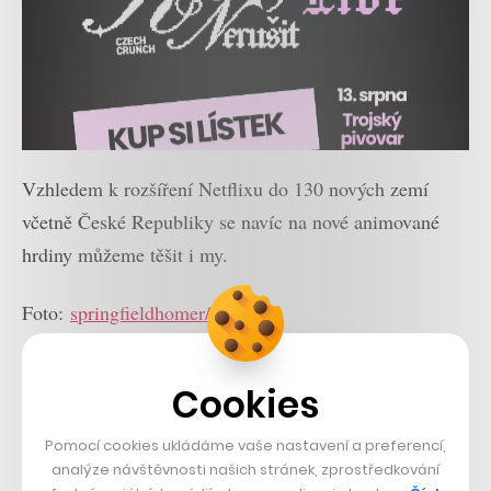
Vzhledem k rozšíření Netflixu do 130 nových zemí
včetně České Republiky se navíc na nové animované
hrdiny můžeme těšit i my.
Foto:
springfieldhomer/Flickr
Nepřehlédněte:
Cookies
Pomocí cookies ukládáme vaše nastavení a preferencí,
analýze návštěvnosti našich stránek, zprostředkování