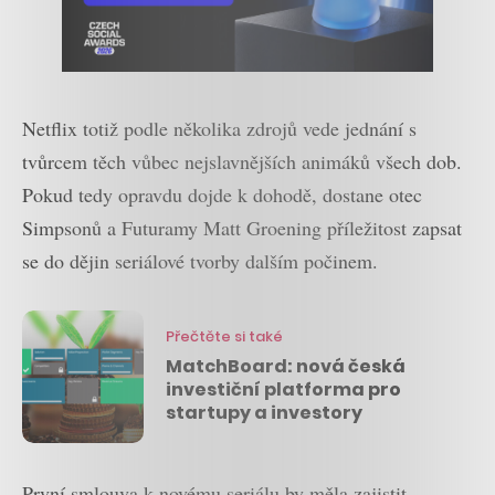
Netflix totiž podle několika zdrojů vede jednání s
tvůrcem těch vůbec nejslavnějších animáků všech dob.
Pokud tedy opravdu dojde k dohodě, dostane otec
Simpsonů a Futuramy Matt Groening příležitost zapsat
se do dějin seriálové tvorby dalším počinem.
Přečtěte si také
MatchBoard: nová česká
investiční platforma pro
startupy a investory
První smlouva k novému seriálu by měla zajistit