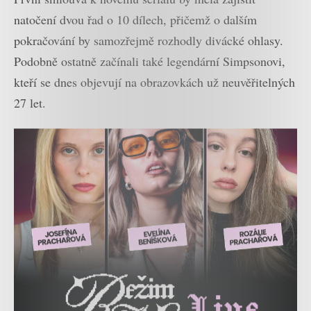
natočení dvou řad o 10 dílech, přičemž o dalším
pokračování by samozřejmě rozhodly divácké ohlasy.
Podobně ostatně začínali také legendární Simpsonovi,
kteří se dnes objevují na obrazovkách už neuvěřitelných
27 let.