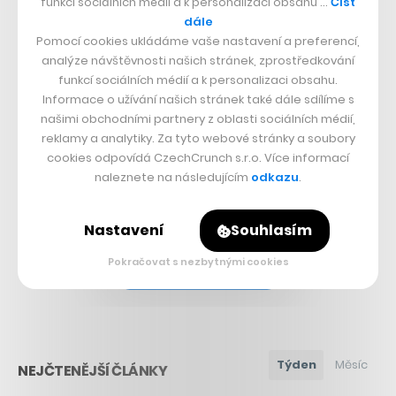
funkcí sociálních médií a k personalizaci obsahu …
Číst
dále
Pomocí cookies ukládáme vaše nastavení a preferencí,
analýze návštěvnosti našich stránek, zprostředkování
funkcí sociálních médií a k personalizaci obsahu.
Související témata:
Informace o užívání našich stránek také dále sdílíme s
našimi obchodními partnery z oblasti sociálních médií,
Netflix
reklamy a analytiky. Za tyto webové stránky a soubory
cookies odpovídá CzechCrunch s.r.o. Více informací
Sdílet článek
naleznete na následujícím
odkazu
.
Nastavení
Souhlasím
Pokračovat s nezbytnými cookies
Přejít do diskuze
Týden
Měsíc
NEJČTENĚJŠÍ ČLÁNKY