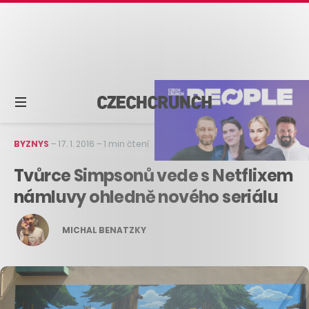
BYZNYS
–
17. 1. 2016
–
1 min čtení
Tvůrce Simpsonů vede s Netflixem
námluvy ohledně nového seriálu
MICHAL BENATZKY