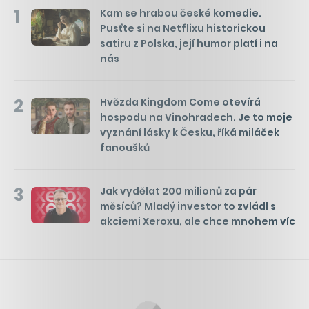
1
Kam se hrabou české komedie.
Pusťte si na Netflixu historickou
satiru z Polska, její humor platí i na
nás
2
Hvězda Kingdom Come otevírá
hospodu na Vinohradech. Je to moje
vyznání lásky k Česku, říká miláček
fanoušků
3
Jak vydělat 200 milionů za pár
měsíců? Mladý investor to zvládl s
akciemi Xeroxu, ale chce mnohem víc