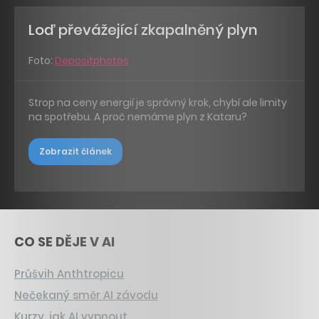
Loď převážející zkapalněný plyn
Foto:
Depositphotos
Strop na ceny energií je správný krok, chybí ale limity
na spotřebu. A proč nemáme plyn z Kataru?
Zobrazit článek
CO SE DĚJE V AI
Průšvih Anthtropicu
Nečekaný směr AI závodu
Kurzy, jak AI vypnout