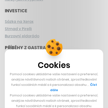
INVESTICE
Sázka na Xerox
Strnad v Pirelli
Burzovní eldorádo
PŘÍBĚHY Z GASTRA
Boční projekt, co se zvrtnul
Cookies
Francouzský šéfkuchař na Šumavě
Dva golfisti, co pečou
Pomocí cookies ukládáme vaše nastavení a preferencí,
analýze návštěvnosti našich stránek, zprostředkování
DESIGN
funkcí sociálních médií a k personalizaci obsahu …
Číst
dále
Bomma není tichá
Pomocí cookies ukládáme vaše nastavení a preferencí,
analýze návštěvnosti našich stránek, zprostředkování
Originální hodinky
funkcí sociálních médií a k personalizaci obsahu.