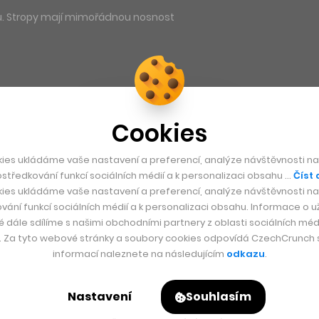
tu. Stropy mají mimořádnou nosnost
Cookies
ies ukládáme vaše nastavení a preferencí, analýze návštěvnosti naš
středkování funkcí sociálních médií a k personalizaci obsahu …
Číst 
ies ukládáme vaše nastavení a preferencí, analýze návštěvnosti naš
vání funkcí sociálních médií a k personalizaci obsahu. Informace o už
é dále sdílíme s našimi obchodními partnery z oblasti sociálních médi
y. Za tyto webové stránky a soubory cookies odpovídá CzechCrunch s.
informací naleznete na následujícím
odkazu
.
Nastavení
Souhlasím