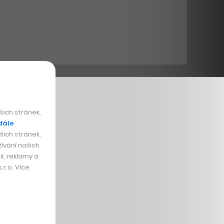
ich stránek,
dále
ich stránek,
ívání našich
í, reklamy a
r.o. Více