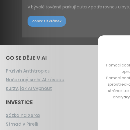
V bývalé továrně parkují auta v patře rovnou u by
Zobrazit článek
CO SE DĚJE V AI
Pomocí cook
Průšvih Anthtropicu
zpro
Pomocí cook
Nečekaný směr AI závodu
zprostředko
Kurzy, jak AI vypnout
stránek tak
analytik
INVESTICE
Sázka na Xerox
Strnad v Pirelli