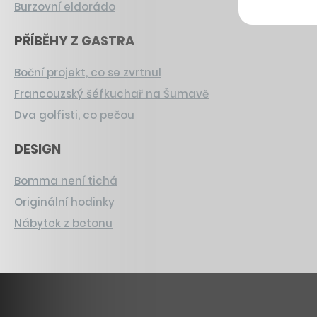
Burzovní eldorádo
PŘÍBĚHY Z GASTRA
Boční projekt, co se zvrtnul
Francouzský šéfkuchař na Šumavě
Dva golfisti, co pečou
DESIGN
Bomma není tichá
Originální hodinky
Nábytek z betonu