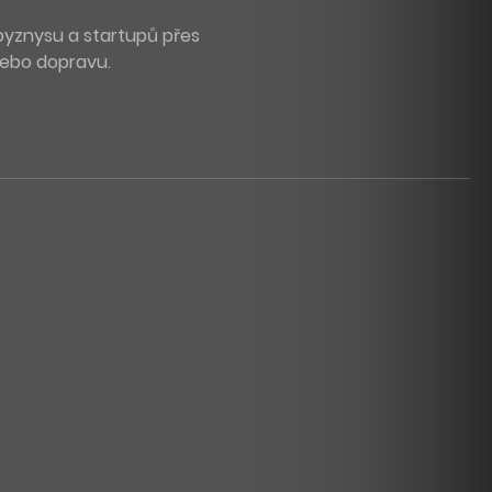
byznysu a startupů přes
 nebo dopravu.