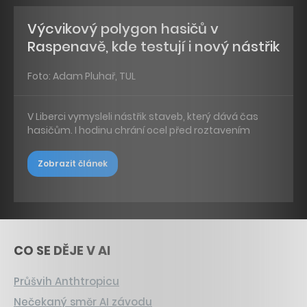
Výcvikový polygon hasičů v
Raspenavě, kde testují i nový nástřik
Foto: Adam Pluhař, TUL
V Liberci vymysleli nástřik staveb, který dává čas
hasičům. I hodinu chrání ocel před roztavením
Zobrazit článek
CO SE DĚJE V AI
Průšvih Anthtropicu
Nečekaný směr AI závodu