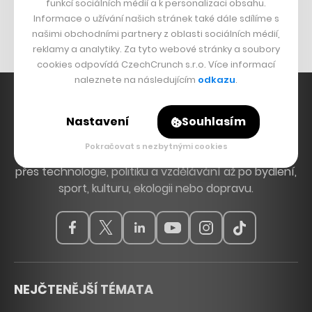
Originální hodinky
funkcí sociálních médií a k personalizaci obsahu.
Informace o užívání našich stránek také dále sdílíme s
Nábytek z betonu
našimi obchodními partnery z oblasti sociálních médií,
reklamy a analytiky. Za tyto webové stránky a soubory
cookies odpovídá CzechCrunch s.r.o. Více informací
naleznete na následujícím
odkazu
.
Nastavení
Souhlasím
Hlavní zdroj inspirace. Věnujeme se tématům, která
Pokračovat s nezbytnými cookies
hýbou Českem a světem, od byznysu a startupů
přes technologie, politiku a vzdělávání až po bydlení,
sport, kulturu, ekologii nebo dopravu.
NEJČTENĚJŠÍ TÉMATA