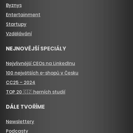
Byznys
Entertainment
Startupy
Vzdělávání
NEJNOVĚJŠÍ SPECIÁLY
Nejvlivnější CEOs na LinkedInu
100 největších e-shopů v Česku
CC25 – 2024
TOP 20 🇨🇿 herních studií
DÁLE TVOŘÍME
Newslettery
Podcasty