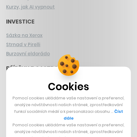
Kurzy, jak AI vypnout
INVESTICE
Sázka na Xerox
Strnad v Pirelli
Burzovní eldorádo
PŘÍBĚHY Z GASTRA
Boční projekt, co se zvrtnul
Cookies
Francouzský šéfkuchař na Šumavě
Pomocí cookies ukládáme vaše nastavení a preferencí,
Dva golfisti, co pečou
analýze návštěvnosti našich stránek, zprostředkování
funkcí sociálních médií a k personalizaci obsahu …
Číst
DESIGN
dále
Pomocí cookies ukládáme vaše nastavení a preferencí,
Bomma není tichá
analýze návštěvnosti našich stránek, zprostředkování