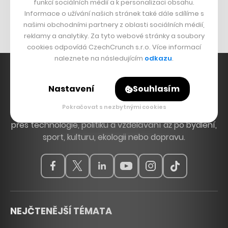
Originální hodinky
funkcí sociálních médií a k personalizaci obsahu.
Informace o užívání našich stránek také dále sdílíme s
Nábytek z betonu
našimi obchodními partnery z oblasti sociálních médií,
reklamy a analytiky. Za tyto webové stránky a soubory
cookies odpovídá CzechCrunch s.r.o. Více informací
naleznete na následujícím
odkazu
.
Nastavení
Souhlasím
Hlavní zdroj inspirace. Věnujeme se tématům, která
Pokračovat s nezbytnými cookies
hýbou Českem a světem, od byznysu a startupů
přes technologie, politiku a vzdělávání až po bydlení,
sport, kulturu, ekologii nebo dopravu.
NEJČTENĚJŠÍ TÉMATA