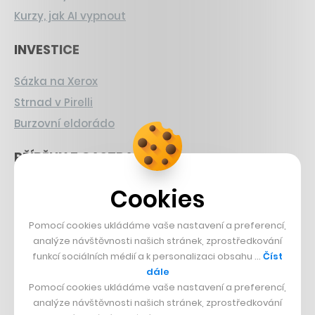
Kurzy, jak AI vypnout
INVESTICE
Sázka na Xerox
Strnad v Pirelli
Burzovní eldorádo
PŘÍBĚHY Z GASTRA
Boční projekt, co se zvrtnul
Cookies
Francouzský šéfkuchař na Šumavě
Pomocí cookies ukládáme vaše nastavení a preferencí,
Dva golfisti, co pečou
analýze návštěvnosti našich stránek, zprostředkování
funkcí sociálních médií a k personalizaci obsahu …
Číst
DESIGN
dále
Pomocí cookies ukládáme vaše nastavení a preferencí,
Bomma není tichá
analýze návštěvnosti našich stránek, zprostředkování