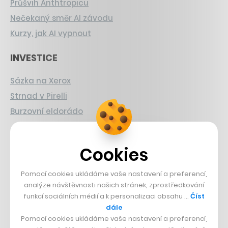
Průšvih Anthtropicu
Nečekaný směr AI závodu
Kurzy, jak AI vypnout
INVESTICE
Sázka na Xerox
Strnad v Pirelli
Burzovní eldorádo
PŘÍBĚHY Z GASTRA
Cookies
Boční projekt, co se zvrtnul
Francouzský šéfkuchař na Šumavě
Pomocí cookies ukládáme vaše nastavení a preferencí,
analýze návštěvnosti našich stránek, zprostředkování
Dva golfisti, co pečou
funkcí sociálních médií a k personalizaci obsahu …
Číst
dále
DESIGN
Pomocí cookies ukládáme vaše nastavení a preferencí,