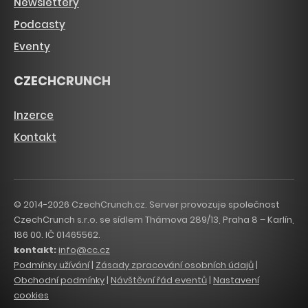
Newslettery
Podcasty
Eventy
CZECHCRUNCH
Inzerce
Kontakt
© 2014-2026 CzechCrunch.cz. Server provozuje společnost
CzechCrunch s.r.o. se sídlem Thámova 289/13, Praha 8 – Karlín,
186 00. IČ 01465562.
kontakt:
info@cc.cz
Podmínky užívání
|
Zásady zpracování osobních údajů
|
Obchodní podmínky
|
Návštěvní řád eventů
|
Nastavení
cookies