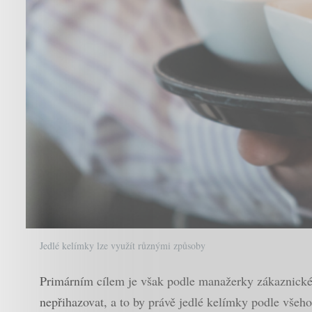
Jedlé kelímky lze využít různými způsoby
Primárním cílem je však podle manažerky zákaznickéh
nepřihazovat, a to by právě jedlé kelímky podle všeho