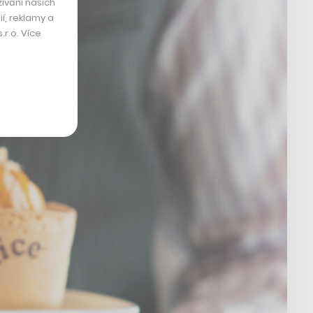
ívání našich
í, reklamy a
r.o. Více