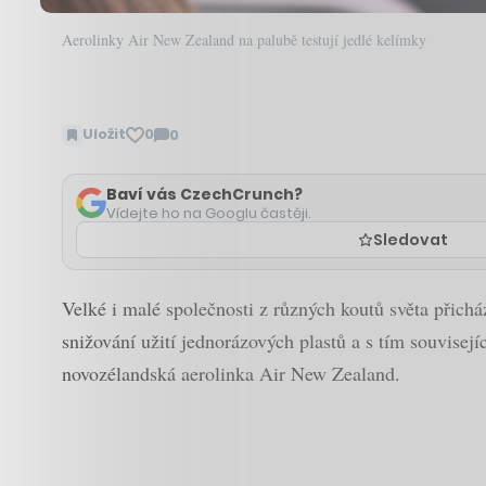
Aerolinky Air New Zealand na palubě testují jedlé kelímky
Uložit
0
0
Zobrazit
komentáře
Baví vás CzechCrunch?
Vídejte ho na Googlu častěji.
Sledovat
Velké i malé společnosti z různých koutů světa přichá
snižování užití jednorázových plastů a s tím souvisej
novozélandská aerolinka Air New Zealand.