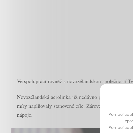
Ve spolupráci rovněž s novozélandskou společností Twi
Novozélandská aerolinka již nedávno přešla z obyčejný
míry naplňovaly stanovené cíle. Zároveň s tím se snaži
nápoje.
Pomocí cook
zpro
Pomocí cook