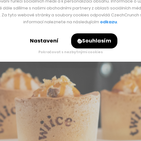
vání funkcí sociálních médií a k personalizaci obsahu. Informace o už
é dále sdílíme s našimi obchodními partnery z oblasti sociálních médi
y. Za tyto webové stránky a soubory cookies odpovídá CzechCrunch s.
informací naleznete na následujícím
odkazu
.
Nastavení
Souhlasím
Pokračovat s nezbytnými cookies