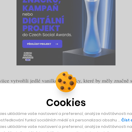
ice vytvořili jedlé vanilkové kelímky, které by měly značně sn
ch plastových kelímků na udržitelnější variantu, když vsadila 
Cookies
la i své cestující podporovat v tom, aby si s sebou na palubu 
ies ukládáme vaše nastavení a preferencí, analýze návštěvnosti naš
středkování funkcí sociálních médií a k personalizaci obsahu …
Číst 
ies ukládáme vaše nastavení a preferencí, analýze návštěvnosti naš