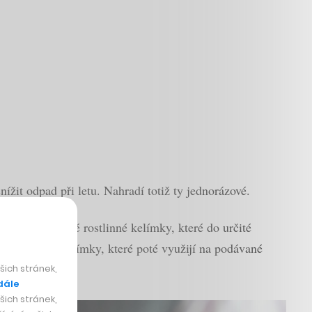
ížit odpad při letu. Nahradí totiž ty jednorázové.
na rozložitelné rostlinné kelímky, které do určité
brali vlastní kelímky, které poté využijí na podávané
ich stránek,
dále
ich stránek,