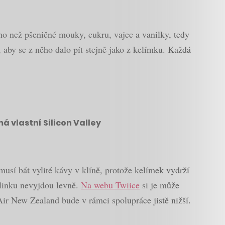
ého než pšeničné mouky, cukru, vajec a vanilky, tedy
, aby se z něho dalo pít stejně jako z kelímku. Každá
á vlastní Silicon Valley
musí bát vylité kávy v klíně, protože kelímek vydrží
linku nevyjdou levně.
Na webu Twiice
si je může
Air New Zealand bude v rámci spolupráce jistě nižší.