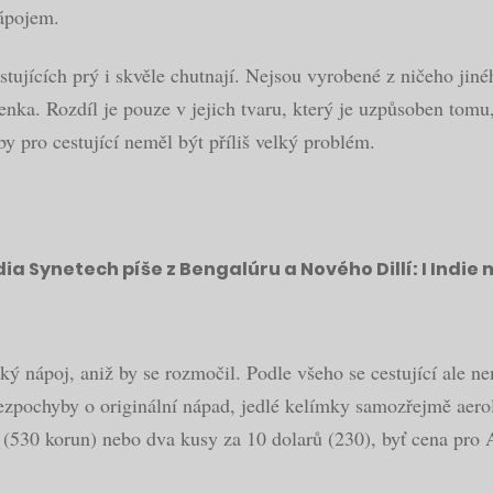
nápojem.
stujících prý i skvěle chutnají. Nejsou vyrobené z ničeho jin
šenka. Rozdíl je pouze v jejich tvaru, který je uzpůsoben tomu
y pro cestující neměl být příliš velký problém.
a Synetech píše z Bengalúru a Nového Dillí: I Indie m
ý nápoj, aniž by se rozmočil. Podle všeho se cestující ale ne
zpochyby o originální nápad, jedlé kelímky samozřejmě aero
ů (530 korun) nebo dva kusy za 10 dolarů (230), byť cena pro 