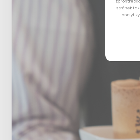
zprostředko
stránek tak
analytik