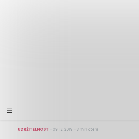
UDRŽITELNOST
–
09. 12. 2019
–
3 min čtení