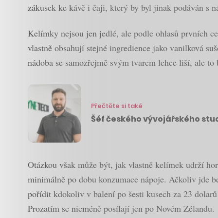
zákusek ke kávě i čaji, který by byl jinak podáván s 
Kelímky nejsou jen jedlé, ale podle ohlasů prvních ce
vlastně obsahují stejné ingredience jako vanilková su
nádoba se samozřejmě svým tvarem lehce liší, ale to b
Přečtěte si také
Šéf českého vývojářského studi
Otázkou však může být, jak vlastně kelímek udrží hork
minimálně po dobu konzumace nápoje. Ačkoliv jde be
pořídit kdokoliv v balení po šesti kusech za 23 dolar
Prozatím se nicméně posílají jen po Novém Zélandu.