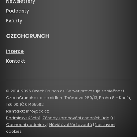
Newslettery
Podcasty
Eventy
CZECHCRUNCH
Inzerce
Kontakt
© 2014-2026 CzechCrunch.cz. Server provozuje společnost
CzechCrunch s.r.o. se sídlem Thámova 289/13, Praha 8 – Karlín,
186 00. IČ 01465562.
kontakt:
info@cc.cz
Podmínky užívání
|
Zásady zpracování osobních údajů
|
Obchodní podmínky
|
Návštěvní řád eventů
|
Nastavení
cookies