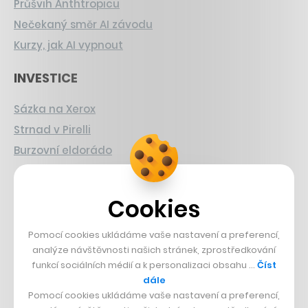
Průšvih Anthtropicu
Nečekaný směr AI závodu
Kurzy, jak AI vypnout
INVESTICE
Sázka na Xerox
Strnad v Pirelli
Burzovní eldorádo
PŘÍBĚHY Z GASTRA
Cookies
Boční projekt, co se zvrtnul
Francouzský šéfkuchař na Šumavě
Pomocí cookies ukládáme vaše nastavení a preferencí,
analýze návštěvnosti našich stránek, zprostředkování
Dva golfisti, co pečou
funkcí sociálních médií a k personalizaci obsahu …
Číst
dále
DESIGN
Pomocí cookies ukládáme vaše nastavení a preferencí,