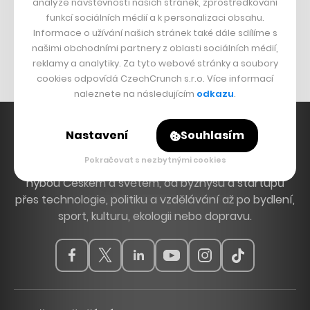
analýze návštěvnosti našich stránek, zprostředkování
Bomma není tichá
funkcí sociálních médií a k personalizaci obsahu.
Originální hodinky
Informace o užívání našich stránek také dále sdílíme s
našimi obchodními partnery z oblasti sociálních médií,
Nábytek z betonu
reklamy a analytiky. Za tyto webové stránky a soubory
cookies odpovídá CzechCrunch s.r.o. Více informací
naleznete na následujícím
odkazu
.
Nastavení
Souhlasím
Pokračovat s nezbytnými cookies
Hlavní zdroj inspirace. Věnujeme se tématům, která
hýbou Českem a světem, od byznysu a startupů
přes technologie, politiku a vzdělávání až po bydlení,
sport, kulturu, ekologii nebo dopravu.