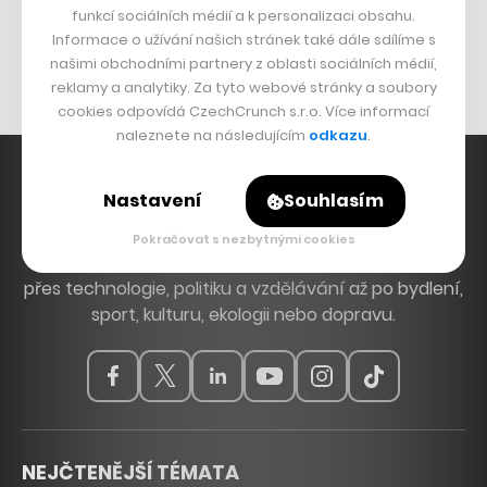
funkcí sociálních médií a k personalizaci obsahu.
Originální hodinky
Informace o užívání našich stránek také dále sdílíme s
Nábytek z betonu
našimi obchodními partnery z oblasti sociálních médií,
reklamy a analytiky. Za tyto webové stránky a soubory
cookies odpovídá CzechCrunch s.r.o. Více informací
naleznete na následujícím
odkazu
.
Nastavení
Souhlasím
Hlavní zdroj inspirace. Věnujeme se tématům, která
Pokračovat s nezbytnými cookies
hýbou Českem a světem, od byznysu a startupů
přes technologie, politiku a vzdělávání až po bydlení,
sport, kulturu, ekologii nebo dopravu.
NEJČTENĚJŠÍ TÉMATA