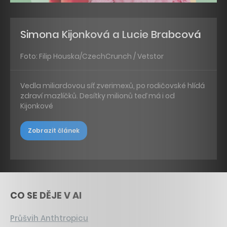
Simona Kijonková a Lucie Brabcová
Foto: Filip Houska/CzechCrunch / Vetstor
Vedla miliardovou síť zverimexů, po rodičovské hlídá
zdraví mazlíčků. Desítky milionů teď má i od
Kijonkové
Zobrazit článek
CO SE DĚJE V AI
Průšvih Anthtropicu