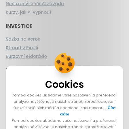
Nečekaný směr AI závodu
Kurzy, jak AI vypnout
INVESTICE
Sázka na Xerox
Strnad v Pirelli
Burzovní eldorádo
PŘÍBĚHY Z GASTRA
Cookies
Boční projekt, co se zvrtnul
Francouzský šéfkuchař na Šumavě
Pomocí cookies ukládáme vaše nastavení a preferencí,
Dva golfisti, co pečou
analýze návštěvnosti našich stránek, zprostředkování
funkcí sociálních médií a k personalizaci obsahu …
Číst
DESIGN
dále
Pomocí cookies ukládáme vaše nastavení a preferencí,
analýze návštěvnosti našich stránek, zprostředkování
Bomma není tichá