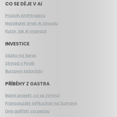
CO SE DĚJE V AI
Průšvih Anthtropicu
Nečekaný směr AI závodu
Kurzy, jak AI vypnout
INVESTICE
Sázka na Xerox
Strnad v Pirelli
Burzovní eldorádo
PŘÍBĚHY Z GASTRA
Boční projekt, co se zvrtnul
Francouzský šéfkuchař na Šumavě
Dva golfisti, co pečou