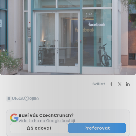
Sdílet
Uložit
0
0
Zobrazit
komentáře
Baví vás CzechCrunch?
Vídejte ho na Googlu častěji.
Sledovat
Preferovat