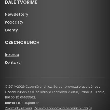
DÁLE TVOŘÍME
Newslettery
Podcasty
Eventy
CZECHCRUNCH
Inzerce
Kontakt
© 2014-2026 CzechCrunch.cz. Server provozuje společnost
CzechCrunch s.r.o. se sídlem Thámova 289/13, Praha 8 – Karlín,
186 00. IČ 01465562.
kontakt:
info@cc.cz
Podmínky užívání
|
Zásady zpracování osobních údajů
|