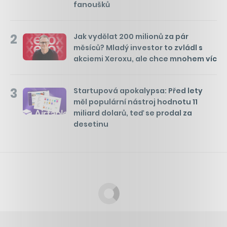
fanoušků
2
Jak vydělat 200 milionů za pár
měsíců? Mladý investor to zvládl s
akciemi Xeroxu, ale chce mnohem víc
3
Startupová apokalypsa: Před lety
měl populární nástroj hodnotu 11
miliard dolarů, teď se prodal za
desetinu