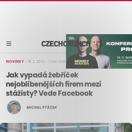
NOVINKY
–
18. 2. 2014
–
1 min čtení
Jak vypadá žebříček
nejoblíbenějších firem mezi
stážisty? Vede Facebook
MICHAL PTÁČEK