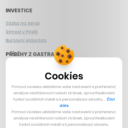
INVESTICE
Sázka na Xerox
Strnad v Pirelli
Burzovní eldorádo
PŘÍBĚHY Z GASTRA
Boční projekt, co se zvrtnul
Cookies
Francouzský šéfkuchař na Šumavě
Dva golfisti, co pečou
Pomocí cookies ukládáme vaše nastavení a preferencí,
analýze návštěvnosti našich stránek, zprostředkování
DESIGN
funkcí sociálních médií a k personalizaci obsahu …
Číst
dále
Bomma není tichá
Pomocí cookies ukládáme vaše nastavení a preferencí,
analýze návštěvnosti našich stránek, zprostředkování
Originální hodinky
funkcí sociálních médií a k personalizaci obsahu.
Nábytek z betonu