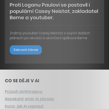
Proti Loganu Paulovi se postavil i
populární Casey Neistat, zakladatel
Beme a youtuber.
Známý youtuber Casey Neistat o svých dalších
plánech po akvizici a ukončení aplikace Beme
Zobrazit článek
CO SE DĚJE V AI
Průšvih Anthtropicu
Nečekaný směr AI závodu
Kurzy, jak AI vypnout