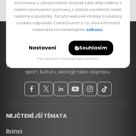
Informace o užívání našich stránek také dále sdílíme s
našimi obchodními partnery z oblasti sociálních médií,
reklamy a analytiky. Za tyto webové stránky a soubory
cookies odpovídá CzechCrunch s.r.o. Více informací
naleznete na následujícím
odkazu
.
Nastavení
Souhlasím
Hlavní zdroj inspirace. Věnujeme se tématům, která
hýbou Českem a světem, od byznysu a startupů
Pokračovat s nezbytnými cookies
přes technologie, politiku a vzdělávání až po bydlení,
sport, kulturu, ekologii nebo dopravu.
NEJČTENĚJŠÍ TÉMATA
Byznys