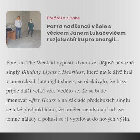
Přečtěte si také
Parta nadšenců v čele s
vědcem Janem Lukačevičem
rozjela sbírku pro energii
lékařům. Za 24 hodin vybrali
1,3 milionu
Poté, co The Weeknd vypustil dva nové, dějově návazné
singly
Blinding
Lights
a
Heartless
, které navíc živě hrál
v amerických late night shows, se očekávalo, že brzy
přijde další velká věc. Vědělo se, že se bude
jmenovat
After Hours
a na základě předchozích singlů
se také předpokládalo, že umělec neodstoupí od své
temné nálady a pokusí se ji vypilovat do nových výšin.