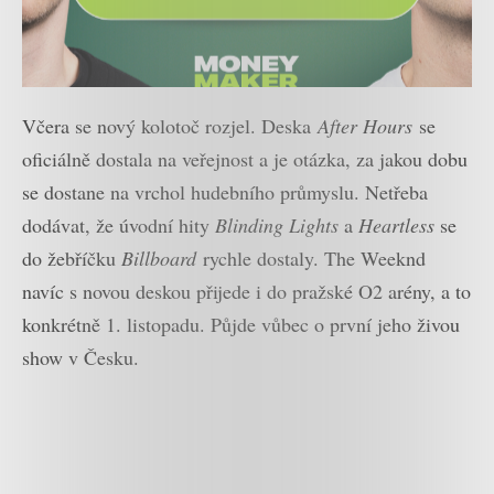
Včera se nový kolotoč rozjel. Deska
After Hours
se
oficiálně dostala na veřejnost a je otázka, za jakou dobu
se dostane na vrchol hudebního průmyslu. Netřeba
dodávat, že úvodní hity
Blinding
Lights
a
Heartless
se
do žebříčku
Billboard
rychle dostaly. The Weeknd
navíc s novou deskou přijede i do pražské O2 arény, a to
konkrétně 1. listopadu. Půjde vůbec o první jeho živou
show v Česku.