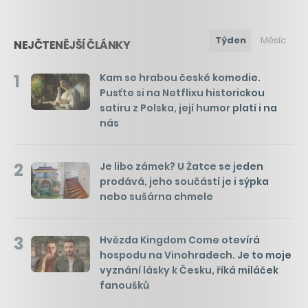
Týden
Měsíc
NEJČTENĚJŠÍ ČLÁNKY
1
Kam se hrabou české komedie.
Pusťte si na Netflixu historickou
satiru z Polska, její humor platí i na
nás
2
Je libo zámek? U Žatce se jeden
prodává, jeho součástí je i sýpka
nebo sušárna chmele
3
Hvězda Kingdom Come otevírá
hospodu na Vinohradech. Je to moje
vyznání lásky k Česku, říká miláček
fanoušků