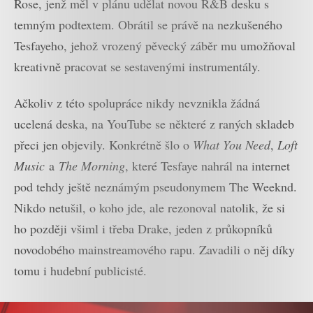
Rose, jenž měl v plánu udělat novou R&B desku s
temným podtextem. Obrátil se právě na nezkušeného
Tesfayeho, jehož vrozený pěvecký záběr mu umožňoval
kreativně pracovat se sestavenými instrumentály.
Ačkoliv z této spolupráce nikdy nevznikla žádná
ucelená deska, na YouTube se některé z raných skladeb
přeci jen objevily. Konkrétně šlo o
What You Need
,
Loft
Music
a
The Morning
, které Tesfaye nahrál na internet
pod tehdy ještě neznámým pseudonymem The Weeknd.
Nikdo netušil, o koho jde, ale rezonoval natolik, že si
ho později všiml i třeba Drake, jeden z průkopníků
novodobého mainstreamového rapu. Zavadili o něj díky
tomu i hudební publicisté.