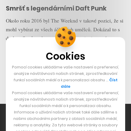
Smršť s legendárními Daft Punk
Okolo roku 2016 byl The Weeknd v takové pozici, že si
mohl vybírat ze všech áčkových umělců. Dokázal to s
deskou
Starboy
, kterou odpálil se stejnojmenným
megasinglem s francouzskými elektronickými čaroději
Cookies
Daft Punk. Netrvalo dlouho a jen tato skladba se
dostala na první místa v celosvětových žebříčcích.
Pomocí cookies ukládáme vaše nastavení a preferencí,
Podobný průběh měla i druhá spolupráce s Daft
analýze návštěvnosti našich stránek, zprostředkování
funkcí sociálních médií a k personalizaci obsahu …
Číst
Punkem, z níž vznikl uvolněný a pohodový track
I Feel
dále
It Coming
.
Pomocí cookies ukládáme vaše nastavení a preferencí,
analýze návštěvnosti našich stránek, zprostředkování
funkcí sociálních médií a k personalizaci obsahu.
Informace o užívání našich stránek také dále sdílíme s
našimi obchodními partnery z oblasti sociálních médií,
reklamy a analytiky. Za tyto webové stránky a soubory