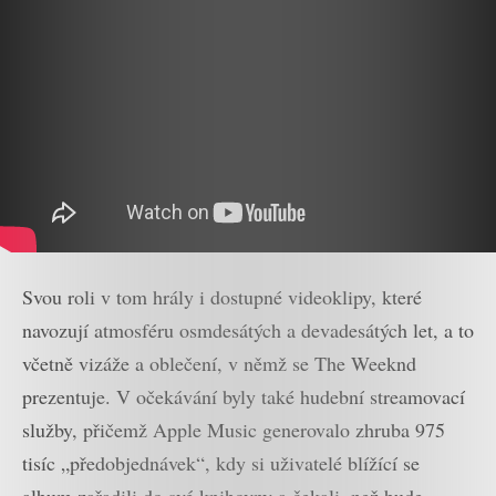
Svou roli v tom hrály i dostupné videoklipy, které
navozují atmosféru osmdesátých a devadesátých let, a to
včetně vizáže a oblečení, v němž se The Weeknd
prezentuje. V očekávání byly také hudební streamovací
služby, přičemž Apple Music generovalo zhruba 975
tisíc „předobjednávek“, kdy si uživatelé blížící se
album zařadili do své knihovny a čekali, než bude