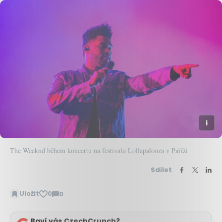
The Weeknd během koncertu na festivalu Lollapalooza v Paříži
Sdílet
Uložit
0
0
Zobrazit
komentáře
Baví vás CzechCrunch?