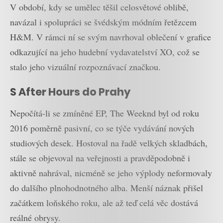
V období, kdy se umělec těšil celosvětové oblibě,
navázal i spolupráci se švédským módním řetězcem
H&M. V rámci ní se svým navrhoval oblečení v grafice
odkazující na jeho hudební vydavatelství XO, což se
stalo jeho vizuální rozpoznávací značkou.
S After Hours do Prahy
Nepočítá-li se zmíněné EP, The Weeknd byl od roku
2016 poměrně pasivní, co se týče vydávání nových
studiových desek. Hostoval na řadě velkých skladbách,
stále se objevoval na veřejnosti a pravděpodobně i
aktivně nahrával, nicméně se jeho výplody neformovaly
do dalšího plnohodnotného alba. Menší náznak přišel
začátkem loňského roku, ale až teď celá věc dostává
reálné obrysy.