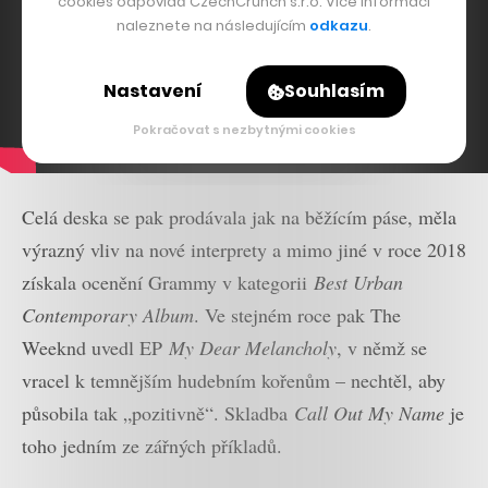
cookies odpovídá CzechCrunch s.r.o. Více informací
naleznete na následujícím
odkazu
.
Nastavení
Souhlasím
Pokračovat s nezbytnými cookies
Celá deska se pak prodávala jak na běžícím páse, měla
výrazný vliv na nové interprety a mimo jiné v roce 2018
získala ocenění Grammy v kategorii
Best Urban
Contemporary Album
. Ve stejném roce pak The
Weeknd uvedl EP
My Dear Melancholy
, v němž se
vracel k temnějším hudebním kořenům – nechtěl, aby
působila tak „pozitivně“. Skladba
Call Out My Name
je
toho jedním ze zářných příkladů.