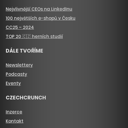
Nejvlivnější CEOs na LinkedInu
100 největších e-shopů v Česku
CC25 – 2024
TOP 20 🇨🇿 herních studií
DÁLE TVOŘÍME
Newslettery
Podcasty
Eventy
CZECHCRUNCH
Inzerce
Kontakt