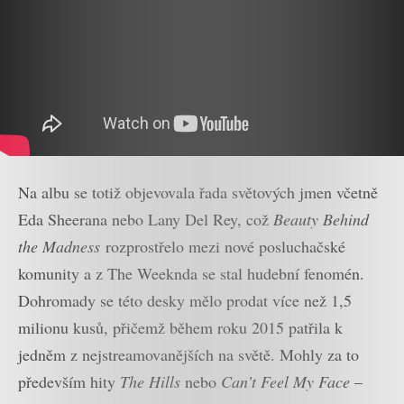
Na albu se totiž objevovala řada světových jmen včetně
Eda Sheerana nebo Lany Del Rey, což
Beauty Behind
the Madness
rozprostřelo mezi nové posluchačské
komunity a z The Weeknda se stal hudební fenomén.
Dohromady se této desky mělo prodat více než 1,5
milionu kusů, přičemž během roku 2015 patřila k
jedněm z nejstreamovanějších na světě. Mohly za to
především hity
The Hills
nebo
Can’t Feel My Face
–