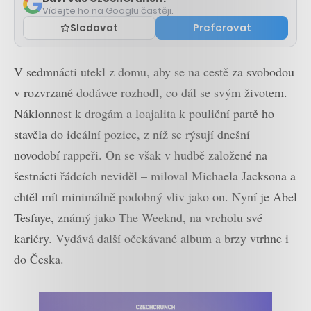
Vídejte ho na Googlu častěji.
Sledovat
Preferovat
V sedmnácti utekl z domu, aby se na cestě za svobodou
v rozvrzané dodávce rozhodl, co dál se svým životem.
Náklonnost k drogám a loajalita k pouliční partě ho
stavěla do ideální pozice, z níž se rýsují dnešní
novodobí rappeři. On se však v hudbě založené na
šestnácti řádcích neviděl – miloval Michaela Jacksona a
chtěl mít minimálně podobný vliv jako on. Nyní je Abel
Tesfaye, známý jako The Weeknd, na vrcholu své
kariéry. Vydává další očekávané album a brzy vtrhne i
do Česka.