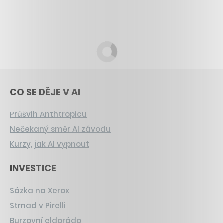
CO SE DĚJE V AI
Průšvih Anthtropicu
Nečekaný směr AI závodu
Kurzy, jak AI vypnout
INVESTICE
Sázka na Xerox
Strnad v Pirelli
Burzovní eldorádo