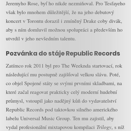
Jeremyho Rose, byť ho nikde nezmiňoval. Pro Tesfayeho
však bylo mnohem důležitější, že na jeho debutový
koncert v Torontu dorazil i zmíněný Drake coby divák,
aby s ním domluvil možnou spolupráci a především ho
utvrdil v jeho nevšedním talentu.
Pozvánka do stáje Republic Records
Zatímco rok 2011 byl pro The Weeknda startovací, rok
následující mu postupně zajišťoval velkou slávu. Poté,
co objel Spojené státy se svými prvními skladbami, na
které začal reagovat prakticky celý moderní hudební
průmysl, vstoupil jako nadějný kůň do vydavatelství
Republic Records pod taktovkou silného amerického
labelu Universal Music Group. Ten mu zajistil, aby
vydal profesionální mixtapovou kompilaci
Trilogy
, s níž