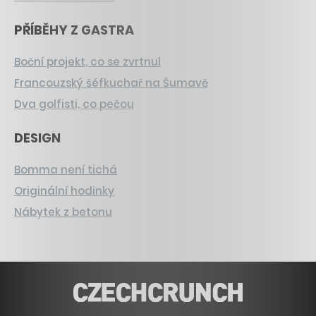
PŘÍBĚHY Z GASTRA
Boční projekt, co se zvrtnul
Francouzský šéfkuchař na Šumavě
Dva golfisti, co pečou
DESIGN
Bomma není tichá
Originální hodinky
Nábytek z betonu