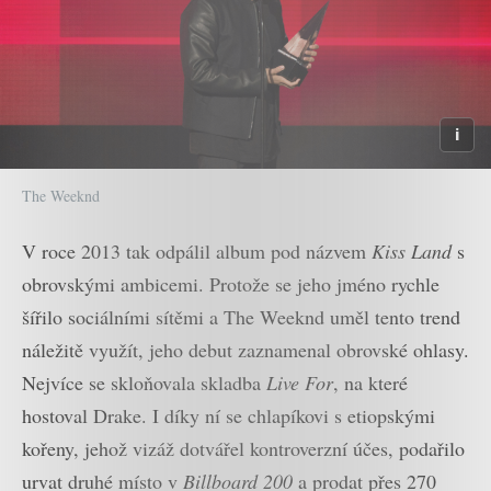
The Weeknd
V roce 2013 tak odpálil album pod názvem
Kiss Land
s
obrovskými ambicemi. Protože se jeho jméno rychle
šířilo sociálními sítěmi a The Weeknd uměl tento trend
náležitě využít, jeho debut zaznamenal obrovské ohlasy.
Nejvíce se skloňovala skladba
Live For
, na které
hostoval Drake. I díky ní se chlapíkovi s etiopskými
kořeny, jehož vizáž dotvářel kontroverzní účes, podařilo
urvat druhé místo v
Billboard 200
a prodat přes 270