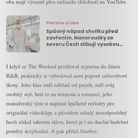
oba mají výrazně přes miliardu zhlédnutí na YouTube.
Přečtěte si také
Spásný nápad chvilku před
zavřením. Nanoroušky ze
severu Čech slibují vysokou
ochranu a časem i likvidaci
virů
I když se The Weeknd profiloval zejména do žánru
R&B, prakticky si vybudoval auru popové celosvětové
ikony. Jeho hlas zněl odlišně od jiných, měl svůj
osobitý styl, hrál to na temnotu a romanci, jeho
manažerský tým si najímal špičkové režiséry pro
originální videoklipy a původem mladý nezodpovědný
hoch získal takovou slávu, která je i na dnešní hudební
poměry úctyhodná. A pak přišel
Starboy
.