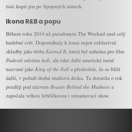
tisíc kopií jen po Spojených státech.
Ikona R&B a popu
Během roku 2014 už pseudonym The Weeknd znal celý
hudební svět. Dopomáhaly k tomu nejen exkluzivní
skladby jako třeba
Earned It
, která byl nahrána pro film
Padesát odstínu šedi
, ale také další americké turné
nazvané jako
King of the Fall
a předzvěsti, že se blíží
další, v pořadí druhá studiová deska. Ta dorazila o rok
později pod názvem
Beauty Behind the Madness
a
započala velkou žebříčkovou i streamovací show.