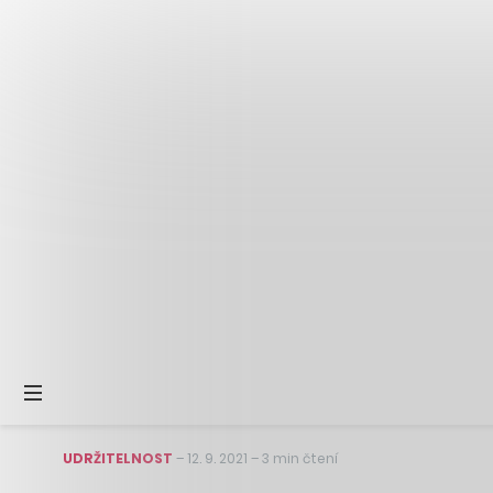
UDRŽITELNOST
–
12. 9. 2021
–
3 min čtení