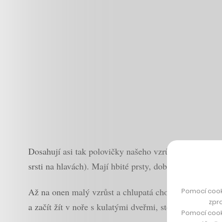
Dosahují asi tak polovičky našeho vzrůstu, mají sklon
srsti na hlavách). Mají hbité prsty, dobromyslné obl
Až na onen malý vzrůst a chlupatá chodidla tento popi
Pomocí cook
zpro
a začít žít v noře s kulatými dveřmi, stejně se odíva
Pomocí cook