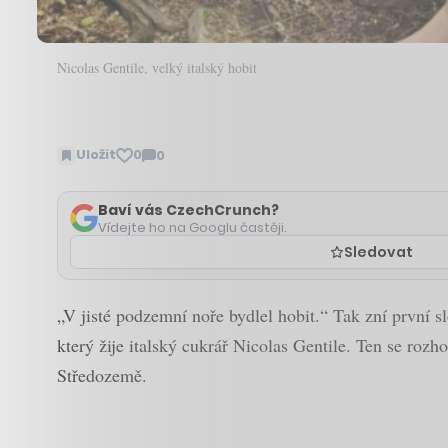
Nicolas Gentile, velký italský hobit
Uložit
0
0
Zobrazit
komentáře
Baví vás CzechCrunch?
Vídejte ho na Googlu častěji.
Sledovat
„V jisté podzemní noře bydlel hobit.“ Tak zní první s
který žije italský cukrář Nicolas Gentile. Ten se roz
Středozemě.