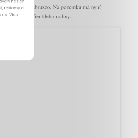
ívání našich
pobřeží regionu Abruzzo. Na pozemku má nyní
í, reklamy a
r.o. Více
byvatelé z řad Gentileho rodiny.