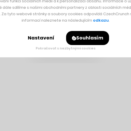
vání funkcí sociálních médií a k personalizaci obsahu. Informace o už
ého pozemku ve vesnici Bucchianico nedaleko města Chieti u 
é dále sdílíme s našimi obchodními partnery z oblasti sociálních médi
y. Za tyto webové stránky a soubory cookies odpovídá CzechCrunch s.
terému nechybí ani typické kulaté dveře, a dokonce ani další o
informací naleznete na následujícím
odkazu
.
Nastavení
Souhlasím
Pokračovat s nezbytnými cookies