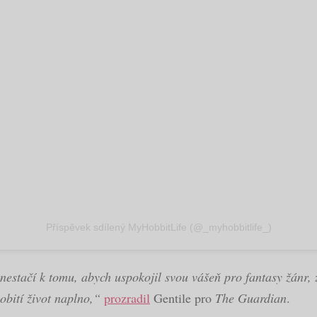
Příspěvek sdílený MyHobbitLife (@_myhobbitlife_)
nestačí k tomu, abych uspokojil svou vášeň pro fantasy žánr,
hobití život naplno,“
prozradil
Gentile pro
The Guardian
.