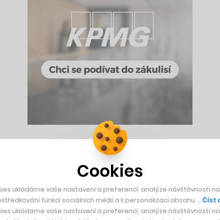
y k obtloustlým bříškům, oblékají se do pestrých barev a na c
ičeje a smějí se hlubokým hlaholivým smíchem. Takto Tolkien 
Cookies
s pasuje i na Nicolase Gentile. Ten byl hobity a jejich kultur
ies ukládáme vaše nastavení a preferencí, analýze návštěvnosti naš
středkování funkcí sociálních médií a k personalizaci obsahu …
Číst 
t a plnými doušky vychutnávat přírodu okolo sebe.
ies ukládáme vaše nastavení a preferencí, analýze návštěvnosti naš