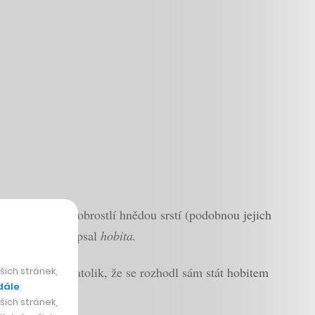
hodidlech jsou obrostlí hnědou srstí (podobnou jejich
před sto lety popsal
hobita.
ou fascinován natolik, že se rozhodl sám stát hobitem
ich stránek,
dále
ich stránek,