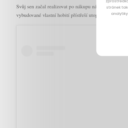
zprostředko
Svůj sen začal realizovat po nákupu náležitě svažit
stránek tak
analytik
vybudované vlastní hobití přístřeší utopené v zemi, k