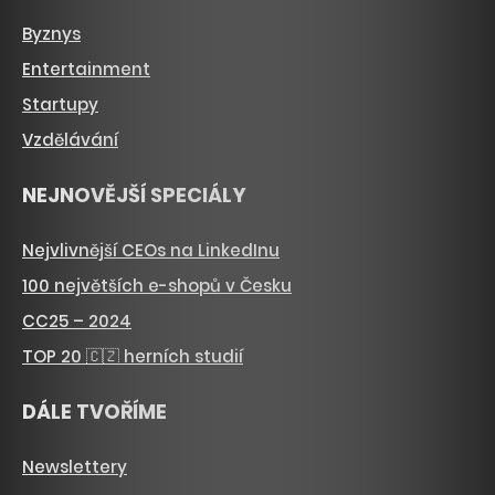
Byznys
Entertainment
Startupy
Vzdělávání
NEJNOVĚJŠÍ SPECIÁLY
Nejvlivnější CEOs na LinkedInu
100 největších e-shopů v Česku
CC25 – 2024
TOP 20 🇨🇿 herních studií
DÁLE TVOŘÍME
Newslettery