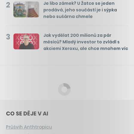
2
Je libo zámek? U Žatce se jeden
prodává, jeho součástí je i sýpka
nebo sušárna chmele
3
Jak vydělat 200 milionů za pár
měsíců? Mladý investor to zvládl s
akciemi Xeroxu, ale chce mnohem víc
CO SE DĚJE V AI
Průšvih Anthtropicu