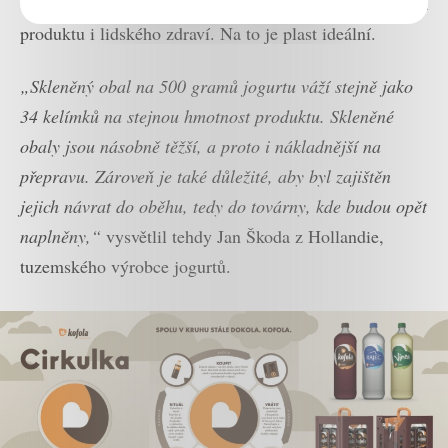
se tehdy shodli, že prioritou obalů je především ochrana
produktu i lidského zdraví. Na to je plast ideální.
„Skleněný obal na 500 gramů jogurtu váží stejně jako
34 kelímků na stejnou hmotnost produktu. Skleněné
obaly jsou násobně těžší, a proto i nákladnější na
přepravu. Zároveň je také důležité, aby byl zajištěn
jejich návrat do oběhu, tedy do továrny, kde budou opět
naplněny,“
vysvětlil tehdy Jan Škoda z Hollandie,
tuzemského výrobce jogurtů.