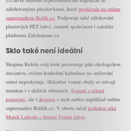
Už dříve Mattoni experimentovalo například se
zálohovanými plechovkami, které
prodávala na online
supermarketu Košík.cz
. Podporuje také zálohování
plastových PET lahví, ostatně společnost i založila
platformu Zálohujeme.cz.
Sklo také není ideální
Skupina Kofola svůj krok prezentuje jako ekologickou
iniciativu, ovšem konkrétní kalkulace na snižování
emisí neposkytuje. Skleněné vratné obaly se stávají
trendem i v dalších oblastech.
Sypané a tekuté
potraviny
, ale i
drogerii
v nich nabízí například online
supermarket Rohlik.cz. V oboru začal
podnikat také
Marek Lukesle s firmou Vratné lahve
.