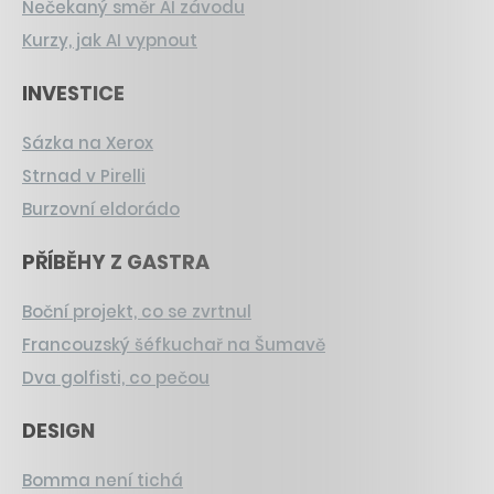
Nečekaný směr AI závodu
Kurzy, jak AI vypnout
INVESTICE
Sázka na Xerox
Strnad v Pirelli
Burzovní eldorádo
PŘÍBĚHY Z GASTRA
Boční projekt, co se zvrtnul
Francouzský šéfkuchař na Šumavě
Dva golfisti, co pečou
DESIGN
Bomma není tichá