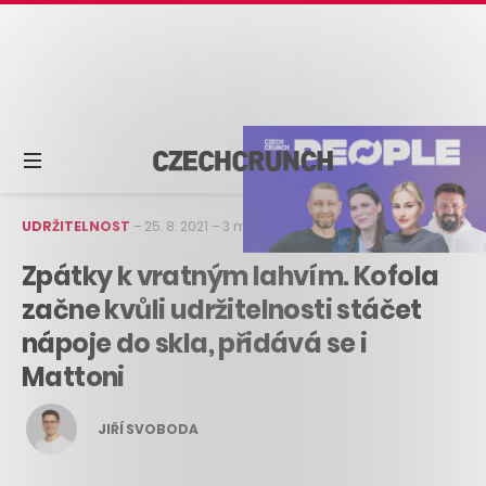
UDRŽITELNOST
–
25. 8. 2021
–
3 min čtení
Zpátky k vratným lahvím. Kofola
začne kvůli udržitelnosti stáčet
nápoje do skla, přidává se i
Mattoni
JIŘÍ SVOBODA