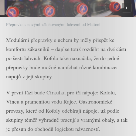
Přepravka s novými zálohovanými lahvemi od Mattoni
Modulární přepravky s uchem by měly přispět ke
komfortu zákazníků – dají se totiž rozdělit na dvě části
po šesti lahvích. Kofola také naznačila, že do jedné
přepravky bude možné namíchat různé kombinace
nápojů z její skupiny.
V první fázi bude Cirkulka pro tři nápoje: Kofolu,
Vineu a pramenitou vodu Rajec. Gastronomické
provozy, které od Kofoly odebírají nápoje, už podle
skupiny téměř výhradně pracují s vratnými obaly, a tak
je přesun do obchodů logickou návazností.