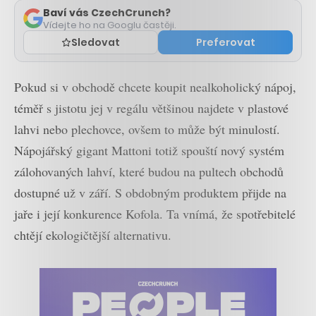
Baví vás CzechCrunch?
Vídejte ho na Googlu častěji.
Sledovat
Preferovat
Pokud si v obchodě chcete koupit nealkoholický nápoj,
téměř s jistotu jej v regálu většinou najdete v plastové
lahvi nebo plechovce, ovšem to může být minulostí.
Nápojářský gigant Mattoni totiž spouští nový systém
zálohovaných lahví, které budou na pultech obchodů
dostupné už v září. S obdobným produktem přijde na
jaře i její konkurence Kofola. Ta vnímá, že spotřebitelé
chtějí ekologičtější alternativu.