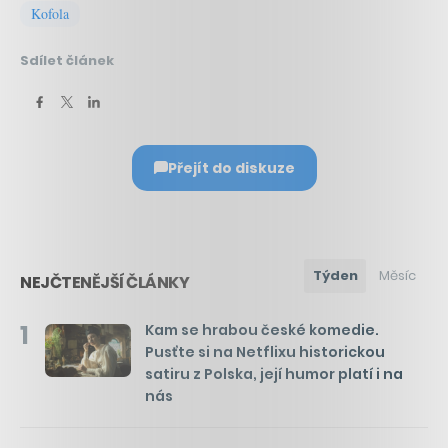
Kofola
Sdílet článek
Přejít do diskuze
Týden
Měsíc
NEJČTENĚJŠÍ ČLÁNKY
1
Kam se hrabou české komedie.
Pusťte si na Netflixu historickou
satiru z Polska, její humor platí i na
nás