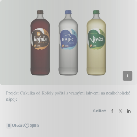
Projekt Cirkulka od Kofoly počítá s vratnými lahvemi na nealkoholické
nápoje
Sdílet
Uložit
0
0
Zobrazit
komentáře