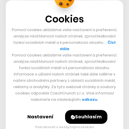
Cookies
Pomocí cookies ukládáme vaše nastavení a preferencí,
analýze návštěvnosti našich stránek, zprostředkování
funkcí sociálních médií a k personalizaci obsahu …
Číst
dále
Reálný ekologický dopad skla ovšem není jen pozitivní.
Pomocí cookies ukládáme vaše nastavení a preferencí,
analýze návštěvnosti našich stránek, zprostředkování
Jedná o těžký materiál, který se hůře skladuje a
funkcí sociálních médií a k personalizaci obsahu.
přepravuje. Tím pak vzniká i více emisí oxidu
Informace o užívání našich stránek také dále sdílíme s
uhličitého, nutné je započítat také náklady na
našimi obchodními partnery z oblasti sociálních médií,
reklamy a analytiky. Za tyto webové stránky a soubory
vymývání.
cookies odpovídá CzechCrunch s.r.o. Více informací
naleznete na následujícím
odkazu
.
Jak přitom
popsal CzechCrunch ve velkém textu
z
předloňského prosince, najít vhodnou alternativu k
Nastavení
Souhlasím
plastům není snadné. Mluvčí potravinářských koncernů
Pokračovat s nezbytnými cookies