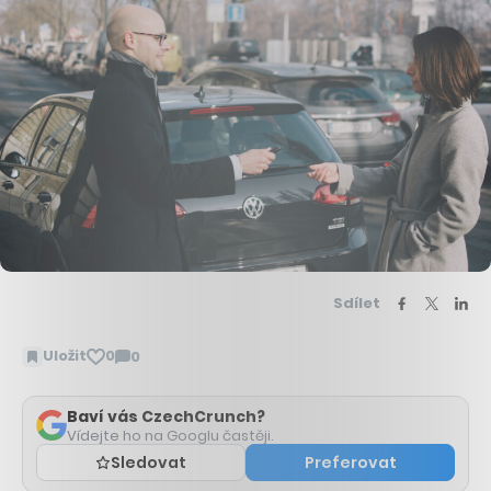
Sdílet
Uložit
0
0
Zobrazit
komentáře
Baví vás CzechCrunch?
Vídejte ho na Googlu častěji.
Sledovat
Preferovat