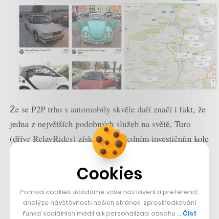
Že se P2P trhu s automobily skvěle daří značí i fakt, že
jedna z největších podobných služeb na světě, Turo
(dříve RelayRides) získala v posledním investičním kole
92 milionů dolarů, tedy více než 2 miliardy korun,
celkově pak již přes 193 milion dolarů a po úspěšném
Cookies
startu v Británii nebo USA míří nově i do Německa. V
Pomocí cookies ukládáme vaše nastavení a preferencí,
nabídce má přes 170 tisíc aktivních vozidel a kolem 4
analýze návštěvnosti našich stránek, zprostředkování
milionů uživatelů.
funkcí sociálních médií a k personalizaci obsahu …
Číst