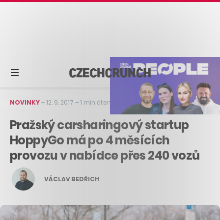
NOVINKY
–
12. 9. 2017
–
1 min čtení
Pražský carsharingový startup
HoppyGo má po 4 měsících
provozu v nabídce přes 240 vozů
VÁCLAV BEDŘICH