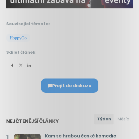
Související témata:
HoppyGo
Sdílet článek
Přejít do diskuze
Týden
Měsíc
NEJČTENĚJŠÍ ČLÁNKY
1
Kam se hrabou české komedie.