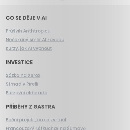
CO SE DĚJE V AI
Průšvih Anthtropicu
Nečekaný směr AI závodu
Kurzy, jak AI vypnout
INVESTICE
Sázka na Xerox
Strnad v Pirelli
Burzovní eldorádo
PŘÍBĚHY Z GASTRA
Boční projekt, co se zvrtnul
Francouzský šéfkuchař na Šumavě