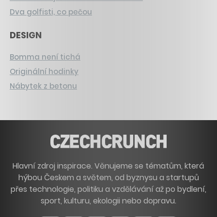
Dva golfisti, co pečou
DESIGN
Bomma není tichá
Originální hodinky
Nábytek z betonu
Hlavní zdroj inspirace. Věnujeme se tématům, která
hýbou Českem a světem, od byznysu a startupů
přes technologie, politiku a vzdělávání až po bydlení,
sport, kulturu, ekologii nebo dopravu.