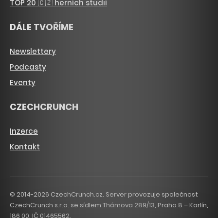
TOP 20 🇨🇿 herních studií
DÁLE TVOŘÍME
Newslettery
Podcasty
Eventy
CZECHCRUNCH
Inzerce
Kontakt
© 2014-2026 CzechCrunch.cz. Server provozuje společnost
CzechCrunch s.r.o. se sídlem Thámova 289/13, Praha 8 – Karlín,
186 00. IČ 01465562.