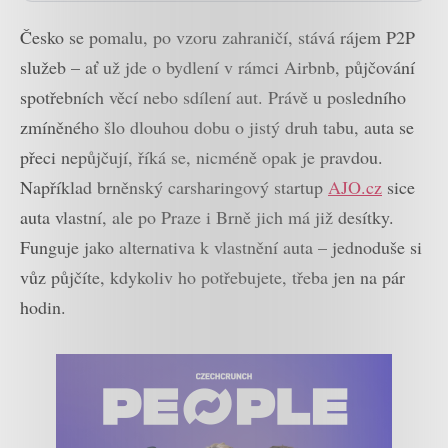
Česko se pomalu, po vzoru zahraničí, stává rájem P2P
služeb – ať už jde o bydlení v rámci Airbnb, půjčování
spotřebních věcí nebo sdílení aut. Právě u posledního
zmíněného šlo dlouhou dobu o jistý druh tabu, auta se
přeci nepůjčují, říká se, nicméně opak je pravdou.
Například brněnský carsharingový startup
AJO.cz
sice
auta vlastní, ale po Praze i Brně jich má již desítky.
Funguje jako alternativa k vlastnění auta – jednoduše si
vůz půjčíte, kdykoliv ho potřebujete, třeba jen na pár
hodin.