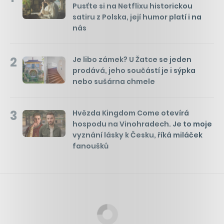
Pusťte si na Netflixu historickou
satiru z Polska, její humor platí i na
nás
2
Je libo zámek? U Žatce se jeden
prodává, jeho součástí je i sýpka
nebo sušárna chmele
3
Hvězda Kingdom Come otevírá
hospodu na Vinohradech. Je to moje
vyznání lásky k Česku, říká miláček
fanoušků