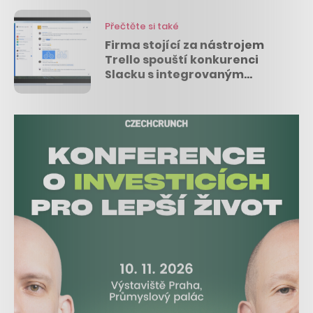
Přečtěte si také
Firma stojící za nástrojem
Trello spouští konkurenci
Slacku s integrovaným
videem