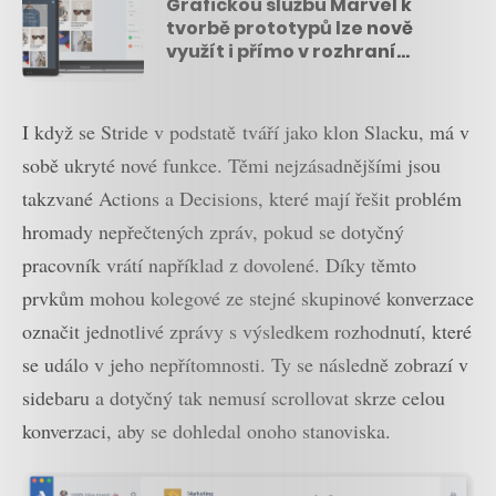
Grafickou službu Marvel k
tvorbě prototypů lze nově
využít i přímo v rozhraní
Dropbox Paper
I když se Stride v podstatě tváří jako klon Slacku, má v
sobě ukryté nové funkce. Těmi nejzásadnějšími jsou
takzvané Actions a Decisions, které mají řešit problém
hromady nepřečtených zpráv, pokud se dotyčný
pracovník vrátí například z dovolené. Díky těmto
prvkům mohou kolegové ze stejné skupinové konverzace
označit jednotlivé zprávy s výsledkem rozhodnutí, které
se událo v jeho nepřítomnosti. Ty se následně zobrazí v
sidebaru a dotyčný tak nemusí scrollovat skrze celou
konverzaci, aby se dohledal onoho stanoviska.