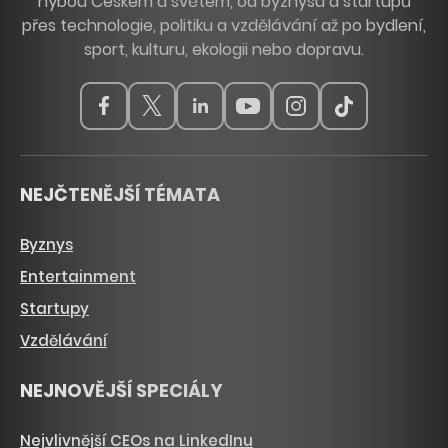
hýbou Českem a světem, od byznysu a startupů
přes technologie, politiku a vzdělávání až po bydlení,
sport, kulturu, ekologii nebo dopravu.
NEJČTENĚJŠÍ TÉMATA
Byznys
Entertainment
Startupy
Vzdělávání
NEJNOVĚJŠÍ SPECIÁLY
Nejvlivnější CEOs na LinkedInu