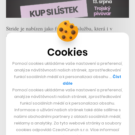
Stride je nabízen jako freemium služba, která i v
bezplatné verzi podporuje neomezený počet uživatelů
pro skupinové audio a video hovory včetně všemožných
Cookies
botů a pluginů třetích stran. Jediným limitem bezplatné
Pomocí cookies ukládáme vaše nastavení a preferencí,
verze je uchování maxima 25 tisíc zpráv a 5GB
analýze návštěvnosti našich stránek, zprostředkování
úložiště. V případě potřeby si může uživatel zaplatit tři
funkcí sociálních médií a k personalizaci obsahu …
Číst
dolary měsíčně za zcela neomezené využívání. Bližší
dále
Pomocí cookies ukládáme vaše nastavení a preferencí,
informace jsou k dispozici na
oficiálních stránkách
.
analýze návštěvnosti našich stránek, zprostředkování
funkcí sociálních médií a k personalizaci obsahu.
Informace o užívání našich stránek také dále sdílíme s
našimi obchodními partnery z oblasti sociálních médií,
reklamy a analytiky. Za tyto webové stránky a soubory
cookies odpovídá CzechCrunch s.r.o. Více informací