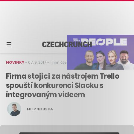
NOVINKY
–
07. 9. 2017
–
1 min čtení
Firma stojící za nástrojem Trello
spouští konkurenci Slacku s
integrovaným videem
FILIP HOUSKA