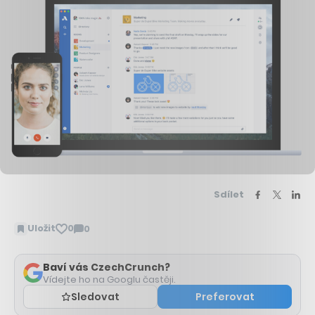
Sdílet
Uložit
0
0
Zobrazit
komentáře
Baví vás CzechCrunch?
Vídejte ho na Googlu častěji.
Sledovat
Preferovat