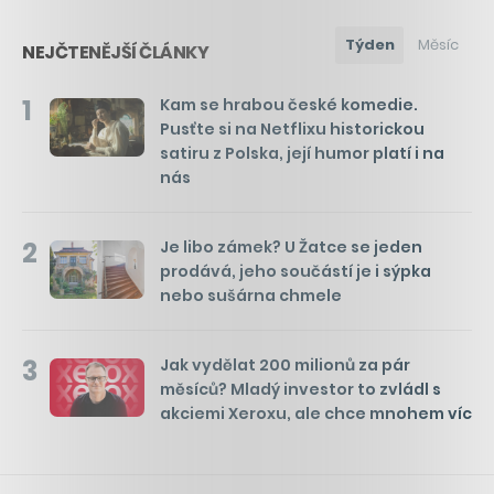
Týden
Měsíc
NEJČTENĚJŠÍ ČLÁNKY
1
Kam se hrabou české komedie.
Pusťte si na Netflixu historickou
satiru z Polska, její humor platí i na
nás
2
Je libo zámek? U Žatce se jeden
prodává, jeho součástí je i sýpka
nebo sušárna chmele
3
Jak vydělat 200 milionů za pár
měsíců? Mladý investor to zvládl s
akciemi Xeroxu, ale chce mnohem víc