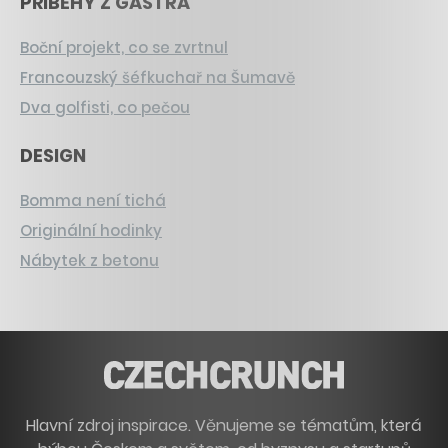
PŘÍBĚHY Z GASTRA
Boční projekt, co se zvrtnul
Francouzský šéfkuchař na Šumavě
Dva golfisti, co pečou
DESIGN
Bomma není tichá
Originální hodinky
Nábytek z betonu
Hlavní zdroj inspirace. Věnujeme se tématům, která