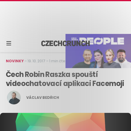
NOVINKY
–
19. 10. 2017
–
1 min čtení
Čech Robin Raszka spouští
videochatovací aplikaci Facemoji
VÁCLAV BEDŘICH