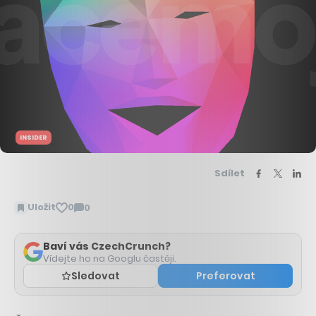
INSIDER
Sdílet
Uložit
0
0
Zobrazit
komentáře
Baví vás CzechCrunch?
Vídejte ho na Googlu častěji.
Sledovat
Preferovat