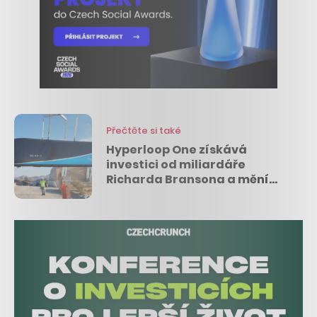
Přečtěte si také
Hyperloop One získává
investici od miliardáře
Richarda Bransona a mění
svůj název