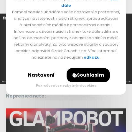
aplikacích.
dále
Pomocí cookies ukládáme vaše nastavení a preferencí,
analýze návštěvnosti našich stránek, zprostředkování
funkcí sociálních médií a k personalizaci obsahu.
Informace o užívání našich stránek také dále sdílíme s
našimi obchodními partnery z oblasti sociálních médií,
reklamy a analytiky. Za tyto webové stránky a soubory
cookies odpovídá CzechCrunch s.r.o. Více informací
naleznete na následujícím
odkazu
.
Nastavení
Souhlasím
Pokračovat s nezbytnými cookies
Nepřehlédněte: