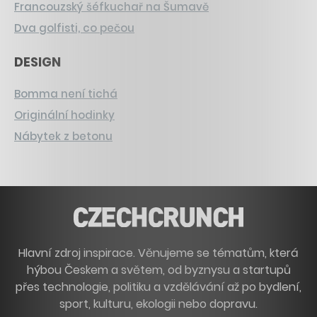
Francouzský šéfkuchař na Šumavě
Dva golfisti, co pečou
DESIGN
Bomma není tichá
Originální hodinky
Nábytek z betonu
Hlavní zdroj inspirace. Věnujeme se tématům, která
hýbou Českem a světem, od byznysu a startupů
přes technologie, politiku a vzdělávání až po bydlení,
sport, kulturu, ekologii nebo dopravu.