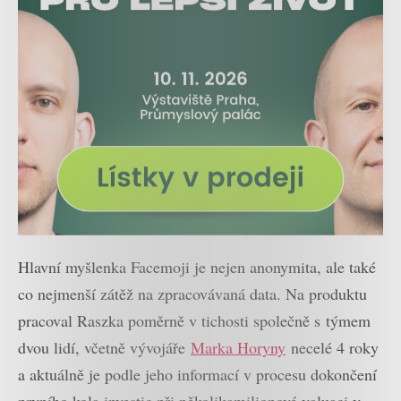
Hlavní myšlenka Facemoji je nejen anonymita, ale také
co nejmenší zátěž na zpracovávaná data. Na produktu
pracoval Raszka poměrně v tichosti společně s týmem
dvou lidí, včetně vývojáře
Marka Horyny
necelé 4 roky
a aktuálně je podle jeho informací v procesu dokončení
prvního kola investic při několikamilionové valuaci v