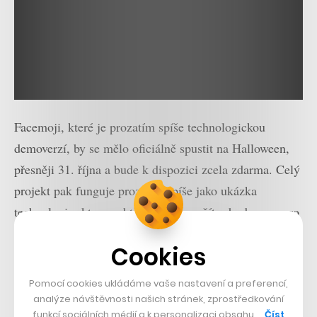
Facemoji, které je prozatím spíše technologickou
demoverzí, by se mělo oficiálně spustit na Halloween,
přesněji 31. října a bude k dispozici zcela zdarma. Celý
projekt pak funguje prozatím spíše jako ukázka
technologie, kterou chtějí tvůrci využít v budoucnu pro
další navázané projekty. Příští rok tak například Raszka
Cookies
a spol. plánují vydat vlastní SDK, které budou ostatní
vývojáři moct využívat pro své aplikace na bázi AR/VR
Pomocí cookies ukládáme vaše nastavení a preferencí,
(virtuální a rozšířené reality) nebo ve videochatovacích
analýze návštěvnosti našich stránek, zprostředkování
funkcí sociálních médií a k personalizaci obsahu …
Číst