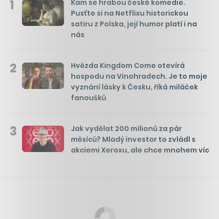
1
Kam se hrabou české komedie.
Pusťte si na Netflixu historickou
satiru z Polska, její humor platí i na
nás
2
Hvězda Kingdom Come otevírá
hospodu na Vinohradech. Je to moje
vyznání lásky k Česku, říká miláček
fanoušků
3
Jak vydělat 200 milionů za pár
měsíců? Mladý investor to zvládl s
akciemi Xeroxu, ale chce mnohem víc