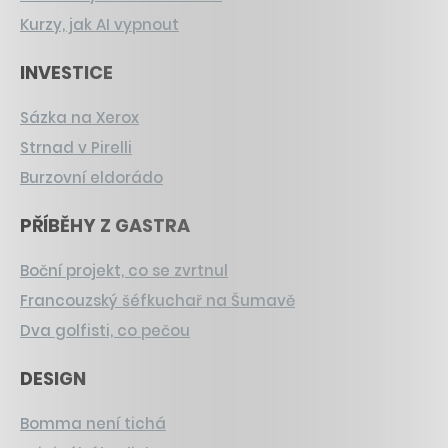
Kurzy, jak AI vypnout
INVESTICE
Sázka na Xerox
Strnad v Pirelli
Burzovní eldorádo
PŘÍBĚHY Z GASTRA
Boční projekt, co se zvrtnul
Francouzský šéfkuchař na Šumavě
Dva golfisti, co pečou
DESIGN
Bomma není tichá