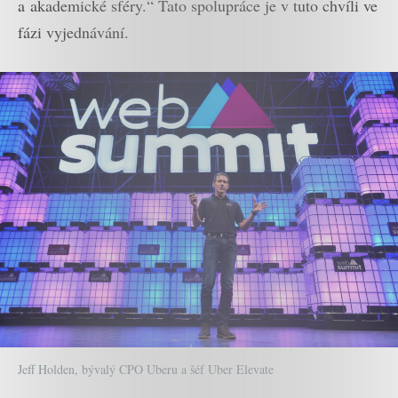
a akademické sféry.“ Tato spolupráce je v tuto chvíli ve
fázi vyjednávání.
Jeff Holden, bývalý CPO Uberu a šéf Uber Elevate