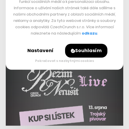
funkcí sociálních médií a k personalizaci obsahu.
Informace o užívání našich stránek také dále sdílíme s
našimi obchodními partnery z oblasti sociálních médií,
reklamy a analytiky. Za tyto webové stránky a soubory
cookies odpovídá CzechCrunch s.r.o. Více informací
naleznete na následujícím
odkazu
.
Nastavení
Souhlasím
Pokračovat s nezbytnými cookies