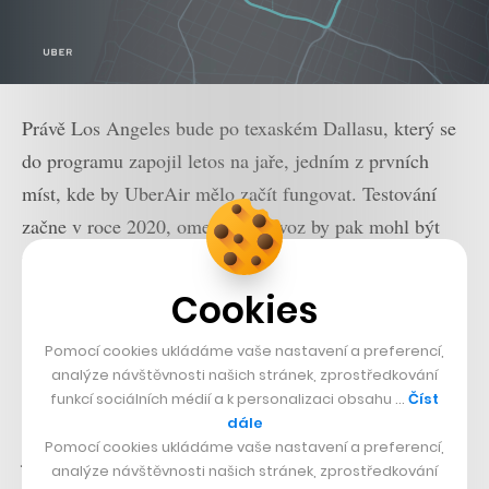
Právě Los Angeles bude po texaském Dallasu, který se
do programu zapojil letos na jaře, jedním z prvních
míst, kde by UberAir mělo začít fungovat. Testování
začne v roce 2020, omezený provoz by pak mohl být
možný v roce 2023, mimo jiné dostatečně dlouho před
olympiádou v Los Angeles v roce 2028. Jednotlivá
Cookies
služba je pak součástí většího celku zvaného Uber
Pomocí cookies ukládáme vaše nastavení a preferencí,
Elevate, který kromě Dallasu uzavřel i partnerství s
analýze návštěvnosti našich stránek, zprostředkování
městy Fort Worth a Frisco a výrobci letecké techniky
funkcí sociálních médií a k personalizaci obsahu …
Číst
Embraer, Bell Helicopter či Aurora Flight Sciences. Na
dále
Pomocí cookies ukládáme vaše nastavení a preferencí,
jaře 2018 se také uskuteční již druhý Uber Elevate
analýze návštěvnosti našich stránek, zprostředkování
Summit.