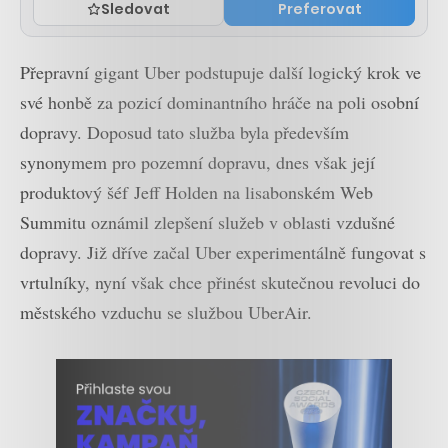
Sledovat
Preferovat
Přepravní gigant Uber podstupuje další logický krok ve
své honbě za pozicí dominantního hráče na poli osobní
dopravy. Doposud tato služba byla především
synonymem pro pozemní dopravu, dnes však její
produktový šéf Jeff Holden na lisabonském Web
Summitu oznámil zlepšení služeb v oblasti vzdušné
dopravy. Již dříve začal Uber experimentálně fungovat s
vrtulníky, nyní však chce přinést skutečnou revoluci do
městského vzduchu se službou UberAir.