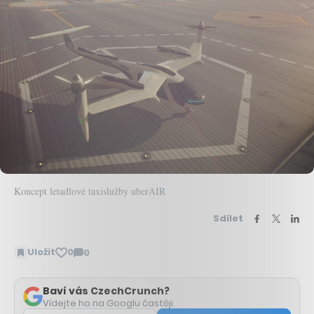
Koncept letadlové taxislužby uberAIR
Sdílet
Uložit
0
0
Zobrazit
komentáře
Baví vás CzechCrunch?
Vídejte ho na Googlu častěji.