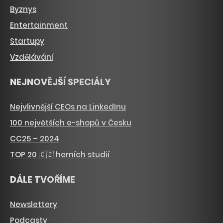
Byznys
Entertainment
Startupy
Vzdělávání
NEJNOVĚJŠÍ SPECIÁLY
Nejvlivnější CEOs na LinkedInu
100 největších e-shopů v Česku
CC25 – 2024
TOP 20 🇨🇿 herních studií
DÁLE TVOŘÍME
Newslettery
Podcasty