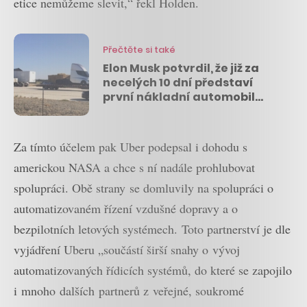
etice nemůžeme slevit,“ řekl Holden.
Přečtěte si také
Elon Musk potvrdil, že již za
necelých 10 dní představí
první nákladní automobil
Tesly
Za tímto účelem pak Uber podepsal i dohodu s
americkou NASA a chce s ní nadále prohlubovat
spolupráci. Obě strany se domluvily na spolupráci o
automatizovaném řízení vzdušné dopravy a o
bezpilotních letových systémech. Toto partnerství je dle
vyjádření Uberu „součástí širší snahy o vývoj
automatizovaných řídicích systémů, do které se zapojilo
i mnoho dalších partnerů z veřejné, soukromé