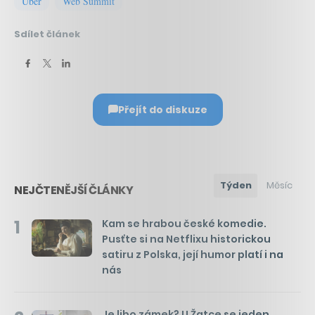
Uber
Web Summit
Sdílet článek
Přejít do diskuze
Týden
Měsíc
NEJČTENĚJŠÍ ČLÁNKY
1
Kam se hrabou české komedie.
Pusťte si na Netflixu historickou
satiru z Polska, její humor platí i na
nás
Je libo zámek? U Žatce se jeden