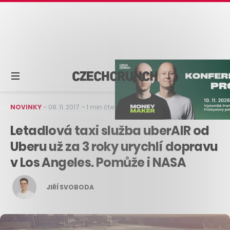
NOVINKY
–
08. 11. 2017
–
1 min čtení
Letadlová taxi služba uberAIR od
Uberu už za 3 roky urychlí dopravu
v Los Angeles. Pomůže i NASA
JIŘÍ SVOBODA