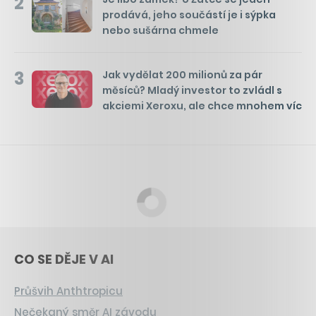
2
prodává, jeho součástí je i sýpka
nebo sušárna chmele
3
Jak vydělat 200 milionů za pár
měsíců? Mladý investor to zvládl s
akciemi Xeroxu, ale chce mnohem víc
CO SE DĚJE V AI
Průšvih Anthtropicu
Nečekaný směr AI závodu