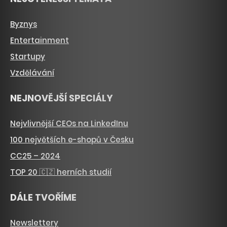
Byznys
Entertainment
Startupy
Vzdělávání
NEJNOVĚJŠÍ SPECIÁLY
Nejvlivnější CEOs na LinkedInu
100 největších e-shopů v Česku
CC25 – 2024
TOP 20 🇨🇿 herních studií
DÁLE TVOŘÍME
Newslettery