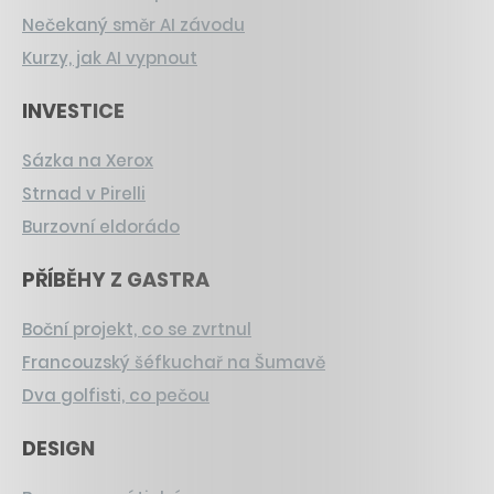
Nečekaný směr AI závodu
Kurzy, jak AI vypnout
INVESTICE
Sázka na Xerox
Strnad v Pirelli
Burzovní eldorádo
PŘÍBĚHY Z GASTRA
Boční projekt, co se zvrtnul
Francouzský šéfkuchař na Šumavě
Dva golfisti, co pečou
DESIGN