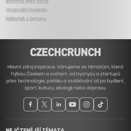
Bomma není tichá
Originální hodinky
Nábytek z betonu
Hlavní zdroj inspirace. Věnujeme se tématům, která
hýbou Českem a světem, od byznysu a startupů
přes technologie, politiku a vzdělávání až po bydlení,
sport, kulturu, ekologii nebo dopravu.
NEJČTENĚJŠÍ TÉMATA