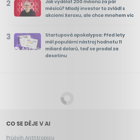
2
Jak vydělat 200 milionů za pár
měsíců? Mladý investor to zvládl s
akciemi Xeroxu, ale chce mnohem víc
3
Startupová apokalypsa: Před lety
měl populární nástroj hodnotu 11
miliard dolarů, teď se prodal za
desetinu
CO SE DĚJE V AI
Průšvih Anthtropicu