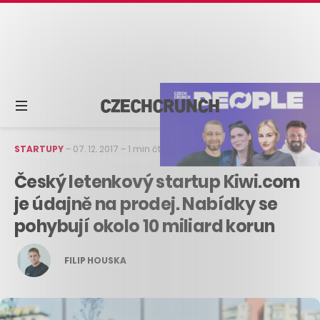
STARTUPY
–
07. 12. 2017
–
1 min čtení
Český letenkový startup Kiwi.com
je údajně na prodej. Nabídky se
pohybují okolo 10 miliard korun
FILIP HOUSKA