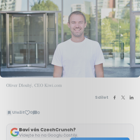
Oliver Dlouhý, CEO Kiwi.com
Sdílet
Uložit
0
0
Zobrazit
komentáře
Baví vás CzechCrunch?
Vídejte ho na Googlu častěji.