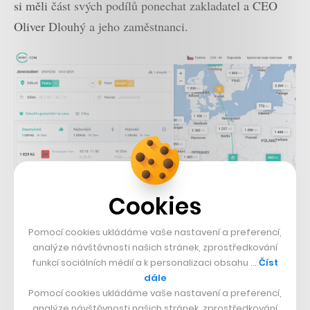
si měli část svých podílů ponechat zakladatel a CEO
Oliver Dlouhý a jeho zaměstnanci.
Cookies
Pomocí cookies ukládáme vaše nastavení a preferencí,
analýze návštěvnosti našich stránek, zprostředkování
Nyní se naskýtá otázka, kdo by na druhé straně tohoto
funkcí sociálních médií a k personalizaci obsahu …
Číst
dále
potenciálního obchodu stál. Spekuluje se například o
Pomocí cookies ukládáme vaše nastavení a preferencí,
společnosti Priceline, jež má pod svými křídly
analýze návštěvnosti našich stránek, zprostředkování