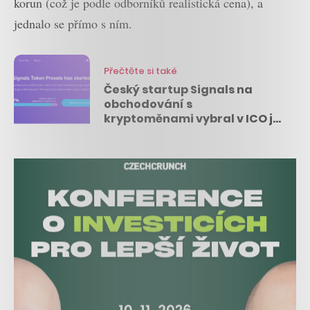
korun (což je podle odborníků realistická cena), a
jednalo se přímo s ním.
Přečtěte si také
Český startup Signals na
obchodování s
kryptoměnami vybral v ICO již
přes 12 milionů korun