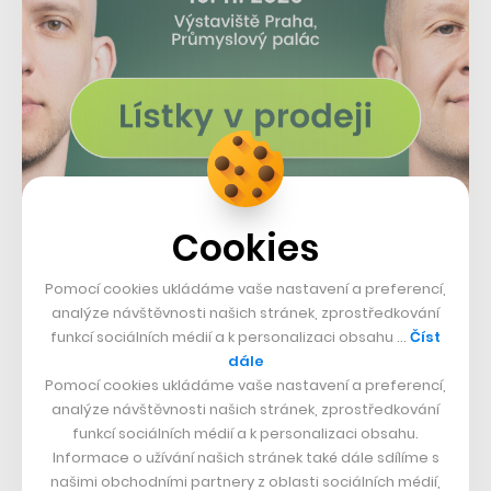
Cookies
Názory na elektrokamiony Semi se poměrně dost liší.
Řada lidí tvrdí, že budou zbytečně zatěžovat životní
Pomocí cookies ukládáme vaše nastavení a preferencí,
prostředí, někteří naopak obdivují jejich design a
analýze návštěvnosti našich stránek, zprostředkování
funkcí sociálních médií a k personalizaci obsahu …
Číst
očekávají zlepšení kamionové dopravy jako takové.
dále
Nicméně není pochyb, že o tyto kamiony s cenovkou
Pomocí cookies ukládáme vaše nastavení a preferencí,
150 tisíc dolarů za standardní variantu s
analýze návštěvnosti našich stránek, zprostředkování
funkcí sociálních médií a k personalizaci obsahu.
480kilometrovým dojezdem (respektive 180 tisíc dolarů
Informace o užívání našich stránek také dále sdílíme s
za verzi s 800kilometrovým dojezdem), které jsou navíc
našimi obchodními partnery z oblasti sociálních médií,