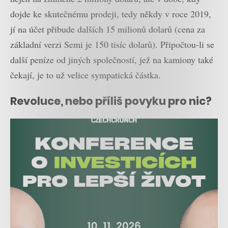
dojde ke skutečnému prodeji, tedy někdy v roce 2019,
jí na účet přibude dalších 15 milionů dolarů (cena za
základní verzi Semi je 150 tisíc dolarů). Připočtou-li se
další peníze od jiných společností, jež na kamiony také
čekají, je to už velice sympatická částka.
Revoluce, nebo příliš povyku pro nic?