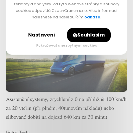
vybaveny asistenčními systémy a dalšími zajímavými
reklamy a analytiky. Za tyto webové stránky a soubory
cookies odpovídá CzechCrunch s.r.o. Více informací
prvky, je zájem.
naleznete na následujícím
odkazu
.
Nastavení
Souhlasím
Pokračovat s nezbytnými cookies
Asistenční systémy, zrychlení z 0 na přibližně 100 km/h
za 20 vteřin (při plném, 40tunovém nákladu) nebo
slibované dobití na dojezd 640 km za 30 minut
Foto: Tesla