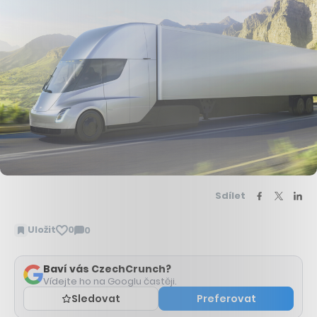
Sdílet
Uložit
0
0
Zobrazit
komentáře
Baví vás CzechCrunch?
Vídejte ho na Googlu častěji.
Sledovat
Preferovat