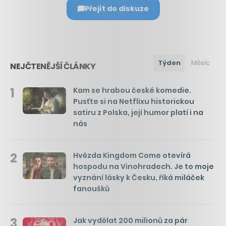
Přejít do diskuze
Týden
Měsíc
NEJČTENĚJŠÍ ČLÁNKY
1
Kam se hrabou české komedie.
Pusťte si na Netflixu historickou
satiru z Polska, její humor platí i na
nás
2
Hvězda Kingdom Come otevírá
hospodu na Vinohradech. Je to moje
vyznání lásky k Česku, říká miláček
fanoušků
3
Jak vydělat 200 milionů za pár