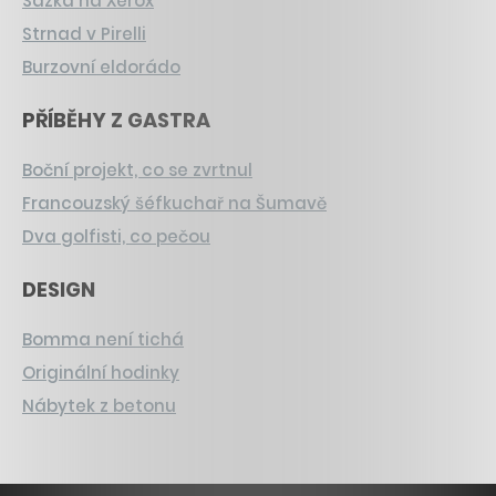
Sázka na Xerox
Strnad v Pirelli
Burzovní eldorádo
PŘÍBĚHY Z GASTRA
Boční projekt, co se zvrtnul
Francouzský šéfkuchař na Šumavě
Dva golfisti, co pečou
DESIGN
Bomma není tichá
Originální hodinky
Nábytek z betonu