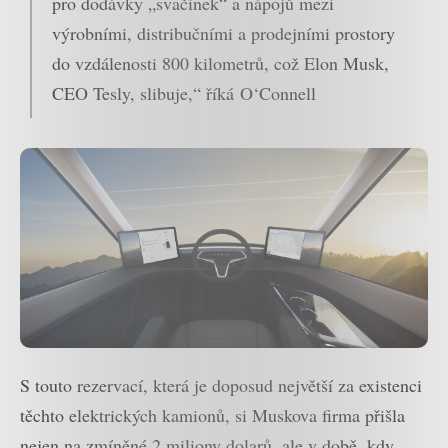
pro dodávky „svačinek“ a nápojů mezi
výrobními, distribučními a prodejními prostory
do vzdálenosti 800 kilometrů, což Elon Musk,
CEO Tesly, slibuje,“ říká O‘Connell
S touto rezervací, která je doposud největší za existenci
těchto elektrických kamionů, si Muskova firma přišla
nejen na zmíněné 2 miliony dolarů, ale v době, kdy