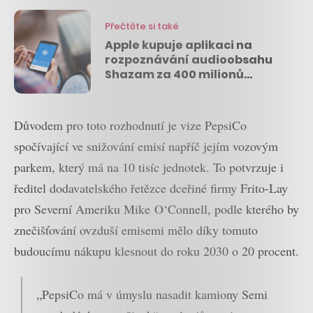
Přečtěte si také
Apple kupuje aplikaci na
rozpoznávání audioobsahu
Shazam za 400 milionů
dolarů
Důvodem pro toto rozhodnutí je vize PepsiCo
spočívající ve snižování emisí napříč jejím vozovým
parkem, který má na 10 tisíc jednotek. To potvrzuje i
ředitel dodavatelského řetězce dceřiné firmy Frito-Lay
pro Severní Ameriku Mike O‘Connell, podle kterého by
znečišťování ovzduší emisemi mělo díky tomuto
budoucímu nákupu klesnout do roku 2030 o 20 procent.
„PepsiCo má v úmyslu nasadit kamiony Semi