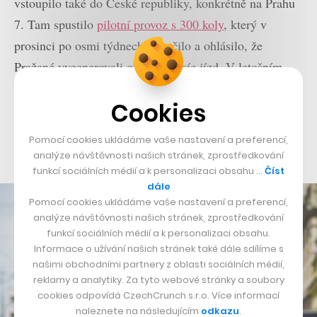
vstoupilo také do České republiky, konkrétně na Prahu
7. Tam spustilo
pilotní provoz s 300 koly
, který v
prosinci po osmi týdnech ukončilo a ohlásilo, že
Pražané vygenerovali okolo 25 tisíc jízd. V letošním
roce se očekává, že kol, které se zpravidla nacházejí u
Cookies
frekventovaných míst (Strossmayerově náměstí, Letná, u
Národního technického muzea či vedle stanice metra
Pomocí cookies ukládáme vaše nastavení a preferencí,
Vltavská), bude k dispozici až několik tisíc.
analýze návštěvnosti našich stránek, zprostředkování
funkcí sociálních médií a k personalizaci obsahu …
Číst
dále
Pomocí cookies ukládáme vaše nastavení a preferencí,
analýze návštěvnosti našich stránek, zprostředkování
funkcí sociálních médií a k personalizaci obsahu.
Informace o užívání našich stránek také dále sdílíme s
našimi obchodními partnery z oblasti sociálních médií,
reklamy a analytiky. Za tyto webové stránky a soubory
cookies odpovídá CzechCrunch s.r.o. Více informací
naleznete na následujícím
odkazu
.