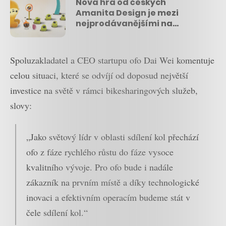
Nová hra od českých
Amanita Design je mezi
nejprodávanějšími na
platformách Steam a GOG
Spoluzakladatel a CEO startupu ofo Dai Wei komentuje
celou situaci, které se odvíjí od doposud největší
investice na světě v rámci bikesharingových služeb,
slovy:
„Jako světový lídr v oblasti sdílení kol přechází
ofo z fáze rychlého růstu do fáze vysoce
kvalitního vývoje. Pro ofo bude i nadále
zákazník na prvním místě a díky technologické
inovaci a efektivním operacím budeme stát v
čele sdílení kol.“