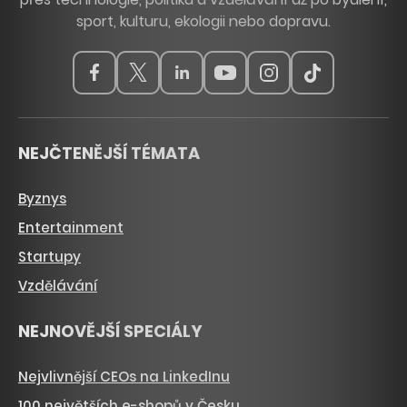
sport, kulturu, ekologii nebo dopravu.
NEJČTENĚJŠÍ TÉMATA
Byznys
Entertainment
Startupy
Vzdělávání
NEJNOVĚJŠÍ SPECIÁLY
Nejvlivnější CEOs na LinkedInu
100 největších e-shopů v Česku