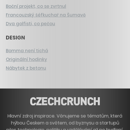
Boční projekt, co se zvrtnul
Francouzský šéfkuchař na Šumavě
Dva golfisti, co pečou
DESIGN
Bomma není tichá
Originální hodinky
Nábytek z betonu
Hlavní zdroj inspirace. Věnujeme se tématům, která
hýbou Českem a světem, od byznysu a startupů
přes technologie, politiku a vzdělávání až po bydlení,