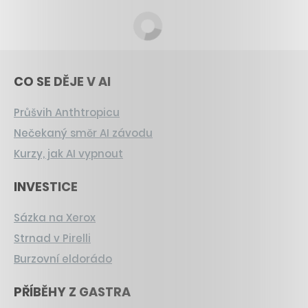
CO SE DĚJE V AI
Průšvih Anthtropicu
Nečekaný směr AI závodu
Kurzy, jak AI vypnout
INVESTICE
Sázka na Xerox
Strnad v Pirelli
Burzovní eldorádo
PŘÍBĚHY Z GASTRA