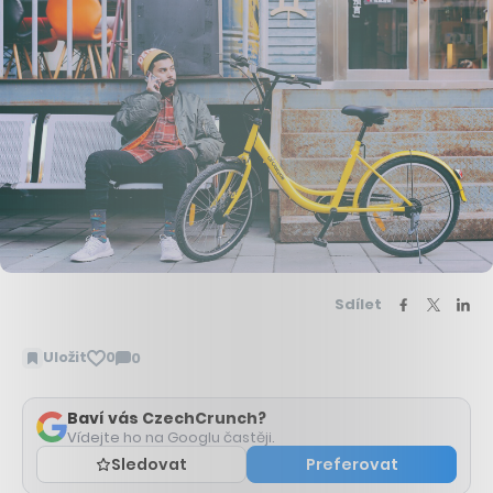
Sdílet
Uložit
0
0
Zobrazit
komentáře
Baví vás CzechCrunch?
Vídejte ho na Googlu častěji.
Sledovat
Preferovat