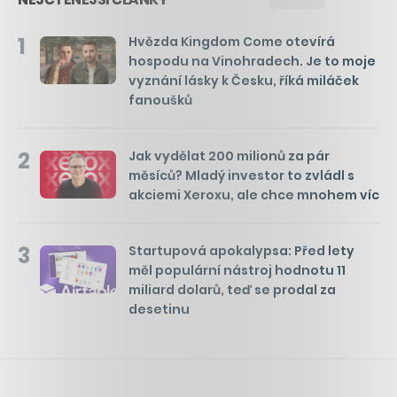
1
Hvězda Kingdom Come otevírá
hospodu na Vinohradech. Je to moje
vyznání lásky k Česku, říká miláček
fanoušků
2
Jak vydělat 200 milionů za pár
měsíců? Mladý investor to zvládl s
akciemi Xeroxu, ale chce mnohem víc
3
Startupová apokalypsa: Před lety
měl populární nástroj hodnotu 11
miliard dolarů, teď se prodal za
desetinu