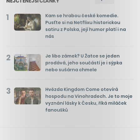
NEJČTENĚJŠÍ ČLÁNKY
1
Kam se hrabou české komedie.
Pusťte si na Netflixu historickou
satiru z Polska, její humor platí i na
nás
2
Je libo zámek? U Žatce se jeden
prodává, jeho součástí je i sýpka
nebo sušárna chmele
3
Hvězda Kingdom Come otevírá
hospodu na Vinohradech. Je to moje
vyznání lásky k Česku, říká miláček
fanoušků