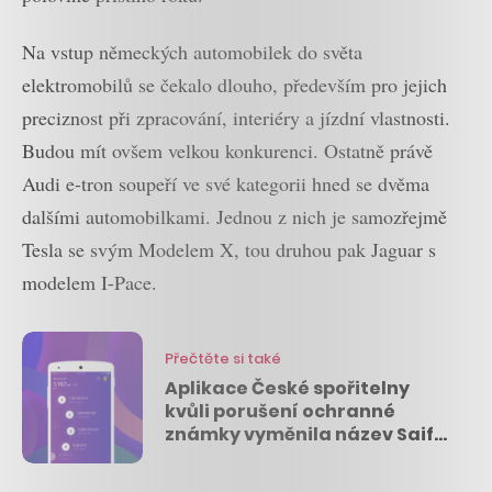
Na vstup německých automobilek do světa
elektromobilů se čekalo dlouho, především pro jejich
preciznost při zpracování, interiéry a jízdní vlastnosti.
Budou mít ovšem velkou konkurenci. Ostatně právě
Audi e-tron soupeří ve své kategorii hned se dvěma
dalšími automobilkami. Jednou z nich je samozřejmě
Tesla se svým Modelem X, tou druhou pak Jaguar s
modelem I-Pace.
Přečtěte si také
Aplikace České spořitelny
kvůli porušení ochranné
známky vyměnila název Saifu
za Poketka