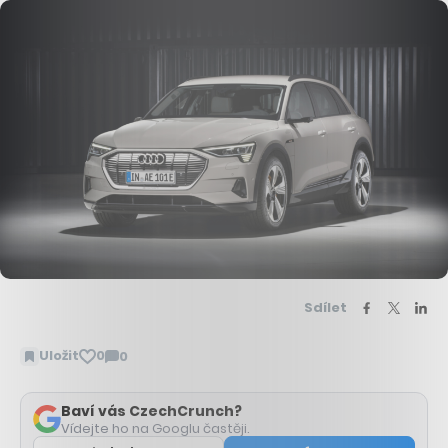
Sdílet
Uložit
0
0
Zobrazit
komentáře
Baví vás CzechCrunch?
Vídejte ho na Googlu častěji.