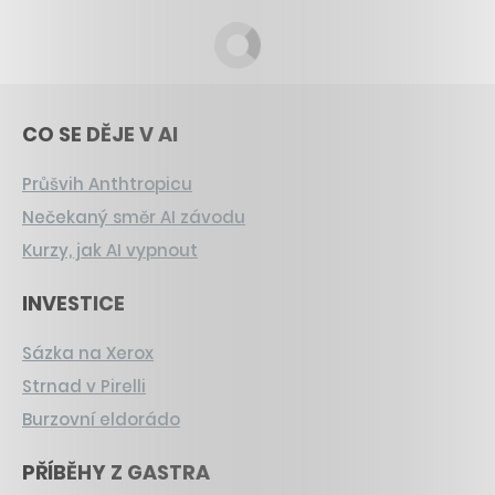
CO SE DĚJE V AI
Průšvih Anthtropicu
Nečekaný směr AI závodu
Kurzy, jak AI vypnout
INVESTICE
Sázka na Xerox
Strnad v Pirelli
Burzovní eldorádo
PŘÍBĚHY Z GASTRA