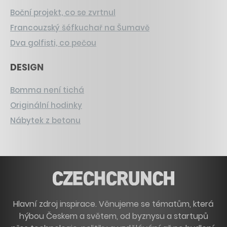
Boční projekt, co se zvrtnul
Francouzský šéfkuchař na Šumavě
Dva golfisti, co pečou
DESIGN
Bomma není tichá
Originální hodinky
Nábytek z betonu
Hlavní zdroj inspirace. Věnujeme se tématům, která
hýbou Českem a světem, od byznysu a startupů