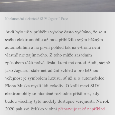
Konkurenční elektrické SUV Jaguar I-Pace
Audi bylo už v průběhu výroby často vyčítáno, že se u
svého elektromobilu až moc přiblížilo svým běžným
automobilům a na první pohled tak na e-tronu není
vlastně nic zajímavého. Z toho může zásadním
způsobem těžit právě Tesla, která má oproti Audi, stejně
jako Jaguaru, stále netradiční vzhled a pro běžnou
veřejnost je symbolem luxusu, ať už si o automobilce
Elona Muska myslí lidi cokoliv. O králi mezi SUV
elektromobily se nicméně rozhodne příští rok, kdy
budou všechny tyto modely dostupné veřejnosti. Na rok
2020 pak své želízko v ohni
připravuje také například