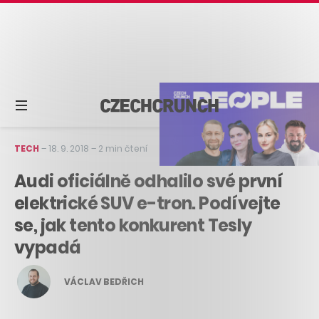
TECH
–
18. 9. 2018
–
2 min čtení
Audi oficiálně odhalilo své první
elektrické SUV e-tron. Podívejte
se, jak tento konkurent Tesly
vypadá
VÁCLAV BEDŘICH