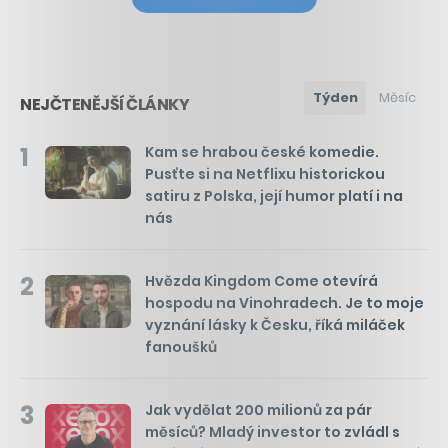
Týden
Měsíc
NEJČTENĚJŠÍ ČLÁNKY
1
Kam se hrabou české komedie.
Pusťte si na Netflixu historickou
satiru z Polska, její humor platí i na
nás
2
Hvězda Kingdom Come otevírá
hospodu na Vinohradech. Je to moje
vyznání lásky k Česku, říká miláček
fanoušků
3
Jak vydělat 200 milionů za pár
měsíců? Mladý investor to zvládl s