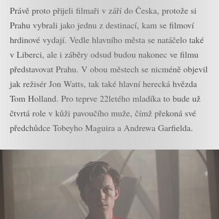
Právě proto přijeli filmaři v září do Česka, protože si
Prahu vybrali jako jednu z destinací, kam se filmoví
hrdinové vydají. Vedle hlavního města se natáčelo také
v Liberci, ale i záběry odsud budou nakonec ve filmu
představovat Prahu. V obou městech se nicméně objevil
jak režisér Jon Watts, tak také hlavní herecká hvězda
Tom Holland. Pro teprve 22letého mladíka to bude už
čtvrtá role v kůži pavoučího muže, čímž překoná své
předchůdce Tobeyho Maguira a Andrewa Garfielda.