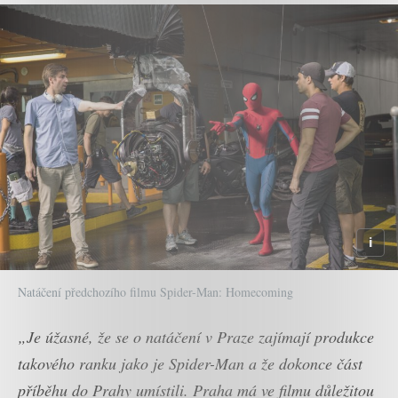
Natáčení předchozího filmu Spider-Man: Homecoming
„Je úžasné, že se o natáčení v Praze zajímají produkce
takového ranku jako je Spider-Man a že dokonce část
příběhu do Prahy umístili. Praha má ve filmu důležitou