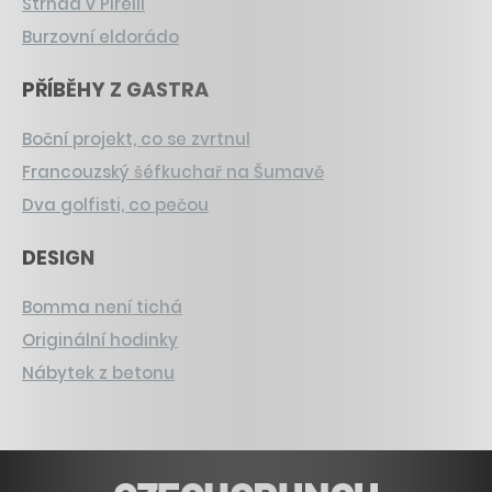
Strnad v Pirelli
Burzovní eldorádo
PŘÍBĚHY Z GASTRA
Boční projekt, co se zvrtnul
Francouzský šéfkuchař na Šumavě
Dva golfisti, co pečou
DESIGN
Bomma není tichá
Originální hodinky
Nábytek z betonu