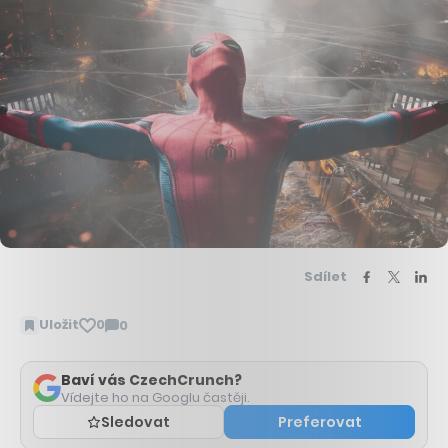
Sdílet
Uložit
0
0
Zobrazit
komentáře
Baví vás CzechCrunch?
Vídejte ho na Googlu častěji.
Sledovat
Preferovat