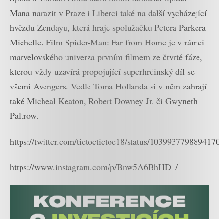
Mana narazit v Praze i Liberci také na další vycházející
hvězdu Zendayu, která hraje spolužačku Petera Parkera
Michelle. Film Spider-Man: Far from Home je v rámci
marvelovského univerza prvním filmem ze čtvrté fáze,
kterou vždy uzavírá propojující superhrdinský díl se
všemi Avengers. Vedle Toma Hollanda si v něm zahrají
také Micheal Keaton, Robert Downey Jr. či Gwyneth
Paltrow.
https://twitter.com/tictoctictoc18/status/103993779889417
https://www.instagram.com/p/Bnw5A6BhHD_/