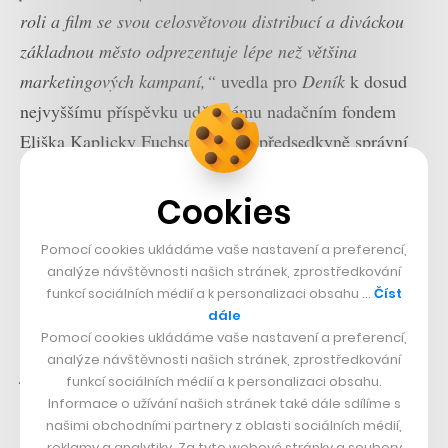
roli a film se svou celosvětovou distribucí a diváckou
základnou město odprezentuje lépe než většina
marketingových kampaní,“
uvedla pro
Deník
k dosud
nejvyššímu příspěvku udělenému nadačním fondem
Eliška Kaplicky Fuchsová, místopředsedkyně správní
rady fondu.
Cookies
To, jak moc je další marvelovský velkofilm z produkce
Pomocí cookies ukládáme vaše nastavení a preferencí,
Sony pro Prahu důležitý, dokazuje i výše podpory pro
analýze návštěvnosti našich stránek, zprostředkování
další filmy v rámci poslední výzvy. Příspěvek v hodnotě
funkcí sociálních médií a k personalizaci obsahu …
Číst
1,25 milionu korun získala italská komedie scénáristy a
dále
Pomocí cookies ukládáme vaše nastavení a preferencí,
režiséra Fabia Resinara
Tím to nekončí
, 800 tisíc korun
analýze návštěvnosti našich stránek, zprostředkování
jde pro televizní film stanice ARD
Diplomatka: Pražské
funkcí sociálních médií a k personalizaci obsahu.
noci
a 750 tisíc získal český snímek
Modelář
režiséra
Informace o užívání našich stránek také dále sdílíme s
našimi obchodními partnery z oblasti sociálních médií,
Petra Zelenky.
reklamy a analytiky. Za tyto webové stránky a soubory