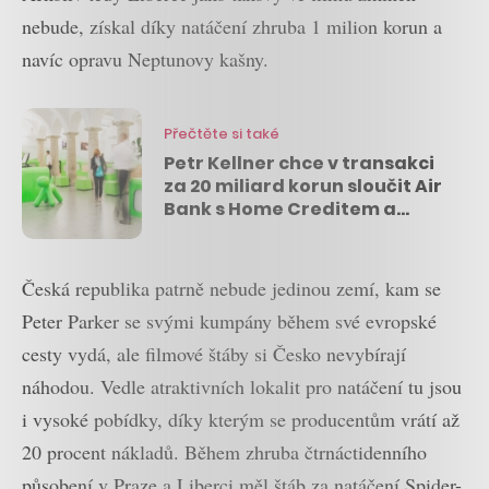
nebude, získal díky natáčení zhruba 1 milion korun a
navíc opravu Neptunovy kašny.
Přečtěte si také
Petr Kellner chce v transakci
za 20 miliard korun sloučit Air
Bank s Home Creditem a
Monetou
Česká republika patrně nebude jedinou zemí, kam se
Peter Parker se svými kumpány během své evropské
cesty vydá, ale filmové štáby si Česko nevybírají
náhodou. Vedle atraktivních lokalit pro natáčení tu jsou
i vysoké pobídky, díky kterým se producentům vrátí až
20 procent nákladů. Během zhruba čtrnáctidenního
působení v Praze a Liberci měl štáb za natáčení Spider-