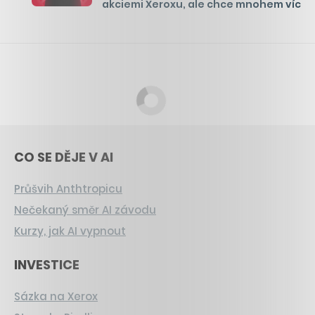
akciemi Xeroxu, ale chce mnohem víc
CO SE DĚJE V AI
Průšvih Anthtropicu
Nečekaný směr AI závodu
Kurzy, jak AI vypnout
INVESTICE
Sázka na Xerox