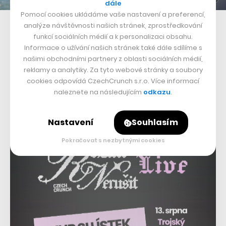
dále
Pomocí cookies ukládáme vaše nastavení a preferencí,
Boyan Slat, zakladatel a CEO The Ocean Cleanup
analýze návštěvnosti našich stránek, zprostředkování
funkcí sociálních médií a k personalizaci obsahu.
Informace o užívání našich stránek také dále sdílíme s
našimi obchodními partnery z oblasti sociálních médií,
reklamy a analytiky. Za tyto webové stránky a soubory
cookies odpovídá CzechCrunch s.r.o. Více informací
naleznete na následujícím
odkazu
.
Nastavení
Souhlasím
Pokračovat s nezbytnými cookies