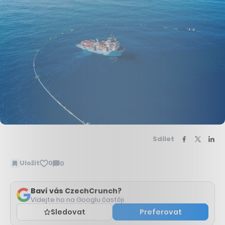
Sdílet
Uložit
0
0
Zobrazit
komentáře
Baví vás CzechCrunch?
Vídejte ho na Googlu častěji.
Sledovat
Preferovat