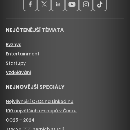
NEJČTENĚJŠÍ TÉMATA
Byznys
Entertainment
Startupy
Vzdělávání
NEJNOVĚJŠÍ SPECIÁLY
Nejvlivnější CEOs na LinkedInu
100 největších e-shopů v Česku
CC25 – 2024
TOP 20 🇨🇿 herních studií