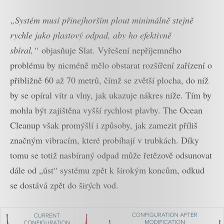
„Systém musí přinejhorším plout minimálně stejně
rychle jako plastový odpad, aby ho efektivně
sbíral,“
objasňuje Slat. Vyřešení nepříjemného
problému by nicméně mělo obstarat rozšíření zařízení o
přibližně 60 až 70 metrů, čímž se zvětší plocha, do níž
by se opíral vítr a vlny, jak ukazuje nákres níže. Tím by
mohla být zajištěna vyšší rychlost plavby. The Ocean
Cleanup však promýšlí i způsoby, jak zamezit příliš
značným vibracím, které probíhají v trubkách. Díky
tomu se totiž nasbíraný odpad může řetězově odsunovat
dále od „úst“ systému zpět k širokým koncům, odkud
se dostává zpět do širých vod.