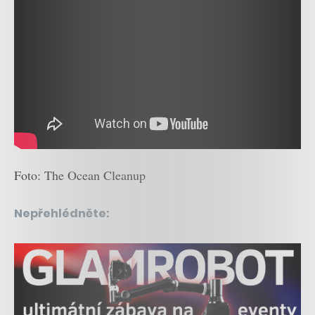
Foto: The Ocean Cleanup
Nepřehlédněte: