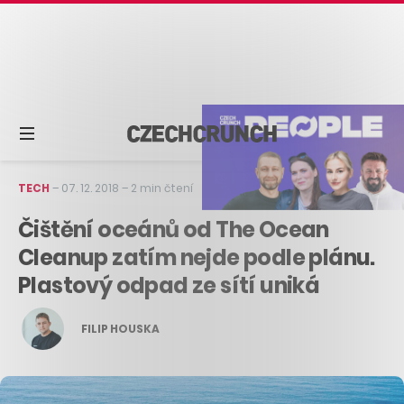
TECH
–
07. 12. 2018
–
2 min čtení
Čištění oceánů od The Ocean
Cleanup zatím nejde podle plánu.
Plastový odpad ze sítí uniká
FILIP HOUSKA