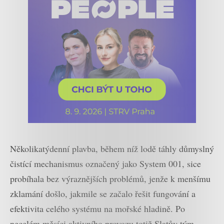
Několikatýdenní plavba, během níž lodě táhly důmyslný
čistící mechanismus označený jako System 001, sice
probíhala bez výraznějších problémů, jenže k menšímu
zklamání došlo, jakmile se začalo řešit fungování a
efektivita celého systému na mořské hladině. Po
necelém měsíci aktivního provozu totiž Slatův tým