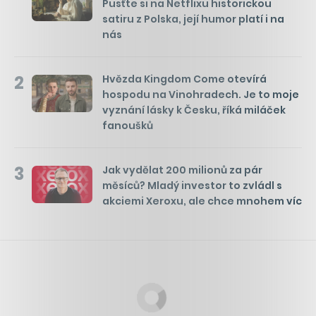
Pusťte si na Netflixu historickou
satiru z Polska, její humor platí i na
nás
2
Hvězda Kingdom Come otevírá
hospodu na Vinohradech. Je to moje
vyznání lásky k Česku, říká miláček
fanoušků
3
Jak vydělat 200 milionů za pár
měsíců? Mladý investor to zvládl s
akciemi Xeroxu, ale chce mnohem víc