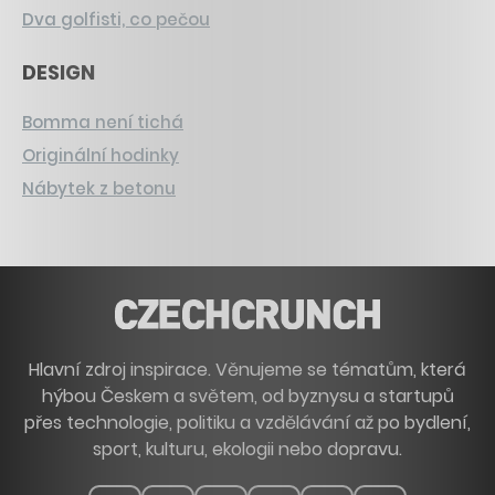
Dva golfisti, co pečou
DESIGN
Bomma není tichá
Originální hodinky
Nábytek z betonu
Hlavní zdroj inspirace. Věnujeme se tématům, která
hýbou Českem a světem, od byznysu a startupů
přes technologie, politiku a vzdělávání až po bydlení,
sport, kulturu, ekologii nebo dopravu.