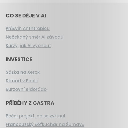
CO SE DĚJE V AI
Průšvih Anthtropicu
Nečekaný směr AI závodu
Kurzy, jak AI vypnout
INVESTICE
Sázka na Xerox
Strnad v Pirelli
Burzovní eldorádo
PŘÍBĚHY Z GASTRA
Boční projekt, co se zvrtnul
Francouzský šéfkuchař na Šumavě