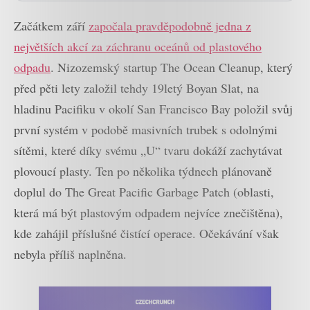
Začátkem září
započala pravděpodobně jedna z
největších akcí za záchranu oceánů od plastového
odpadu
. Nizozemský startup The Ocean Cleanup, který
před pěti lety založil tehdy 19letý Boyan Slat, na
hladinu Pacifiku v okolí San Francisco Bay položil svůj
první systém v podobě masivních trubek s odolnými
sítěmi, které díky svému „U“ tvaru dokáží zachytávat
plovoucí plasty. Ten po několika týdnech plánovaně
doplul do The Great Pacific Garbage Patch (oblasti,
která má být plastovým odpadem nejvíce znečištěna),
kde zahájil příslušné čistící operace. Očekávání však
nebyla příliš naplněna.