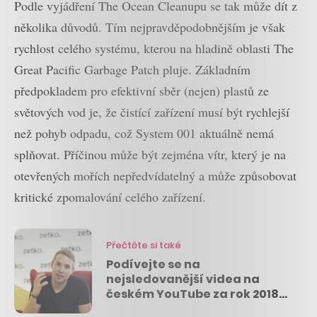
Podle vyjádření The Ocean Cleanupu se tak může dít z
několika důvodů. Tím nejpravděpodobnějším je však
rychlost celého systému, kterou na hladině oblasti The
Great Pacific Garbage Patch pluje. Základním
předpokladem pro efektivní sběr (nejen) plastů ze
světových vod je, že čistící zařízení musí být rychlejší
než pohyb odpadu, což System 001 aktuálně nemá
splňovat. Příčinou může být zejména vítr, který je na
otevřených mořích nepředvídatelný a může způsobovat
kritické zpomalování celého zařízení.
Přečtěte si také
Podívejte se na
nejsledovanější videa na
českém YouTube za rok 2018.
Naposledy s Jirkou Králem