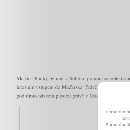
Martin Dlouhý by měl v Rohlíku pomoci se zefektivně
letošním vstupem do Maďarska. Právě zakladatel a šéf
pod tímto názvem působit právě v Maďarsku. Nepřek
Pomocí cook
Tak jsme p
zpro
Pomocí cook