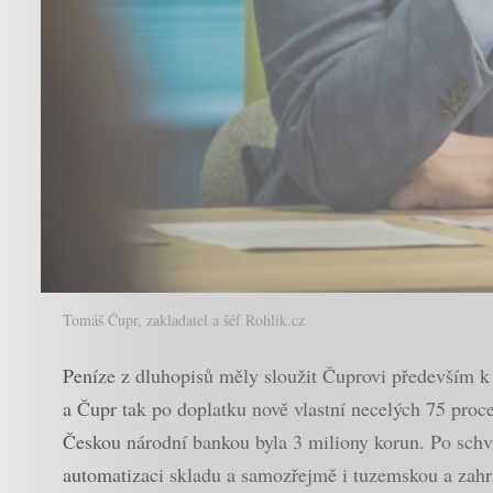
Tomáš Čupr, zakladatel a šéf Rohlik.cz
Peníze z dluhopisů měly sloužit Čuprovi především k 
a Čupr tak po doplatku nově vlastní necelých 75 proce
Českou národní bankou byla 3 miliony korun. Po schvá
automatizaci skladu a samozřejmě i tuzemskou a zahr