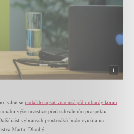
ího týdne se
podařilo upsat více než půl miliardy korun
inimální výše investice před schválením prospektu
Další část vybraných prostředků bude využita na
enstva Martin Dlouhý.