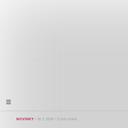
NOVINKY
–
18. 2. 2019
–
2 min čtení