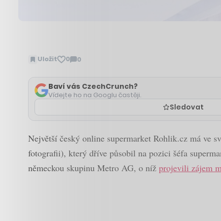
Uložit
0
0
Zobrazit
komentáře
Baví vás CzechCrunch?
Vídejte ho na Googlu častěji.
Sledovat
Největší český online supermarket Rohlik.cz má ve sv
fotografii), který dříve působil na pozici šéfa super
německou skupinu Metro AG, o níž
projevili zájem m