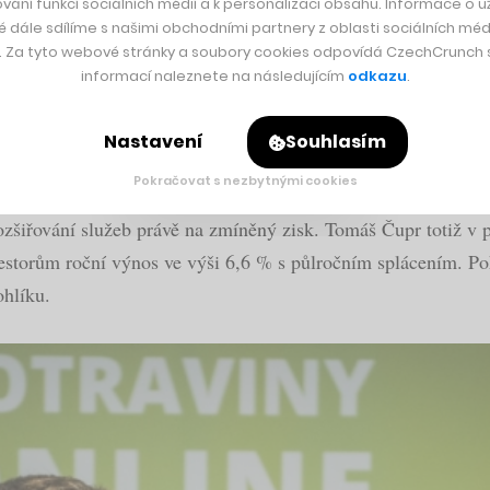
vání funkcí sociálních médií a k personalizaci obsahu. Informace o už
é dále sdílíme s našimi obchodními partnery z oblasti sociálních médi
y. Za tyto webové stránky a soubory cookies odpovídá CzechCrunch s.
ění celý český retailový trh. Zároveň má velký potenciál pro
informací naleznete na následujícím
odkazu
.
zážitkem. Výhodou je vstupovat do tohoto souboje jako inovat
rzdí v rozhodování,
“ říká k připojení do představenstva Rohlí
Nastavení
Souhlasím
Pokračovat s nezbytnými cookies
miliard korun se ziskem dosahujícím 100 až 150 milionů. Zvlá
rozšiřování služeb právě na zmíněný zisk. Tomáš Čupr totiž v
investorům roční výnos ve výši 6,6 % s půlročním splácením. P
ohlíku.