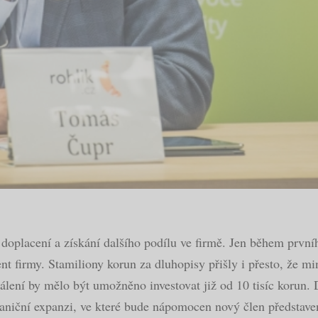
doplacení a získání dalšího podílu ve firmě. Jen během prvn
nt firmy. Stamiliony korun za dluhopisy přišly i přesto, že m
lení by mělo být umožněno investovat již od 10 tisíc korun. 
aniční expanzi, ve které bude nápomocen nový člen představ