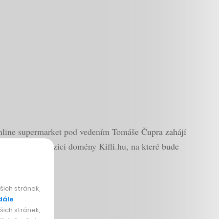
 online supermarket pod vedením Tomáše Čupra zahájí
 dokončil akvizici domény Kifli.hu, na které bude
ich stránek,
o/ddG5BJLo7v
dále
ich stránek,