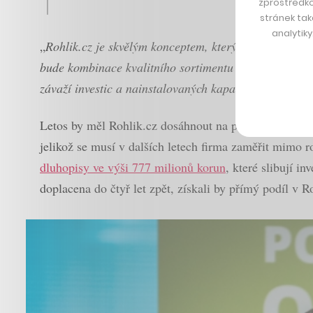
zprostředko
stránek tak
analytik
„
Rohlik.cz je skvělým konceptem, který v budoucnu zm
bude kombinace kvalitního sortimentu se zákaznickým 
závaží investic a nainstalovaných kapacit, které vás b
Letos by měl Rohlik.cz dosáhnout na příjmy kolem 5 
jelikož se musí v dalších letech firma zaměřit mimo 
dluhopisy ve výši 777 milionů korun
, které slibují 
doplacena do čtyř let zpět, získali by přímý podíl v R