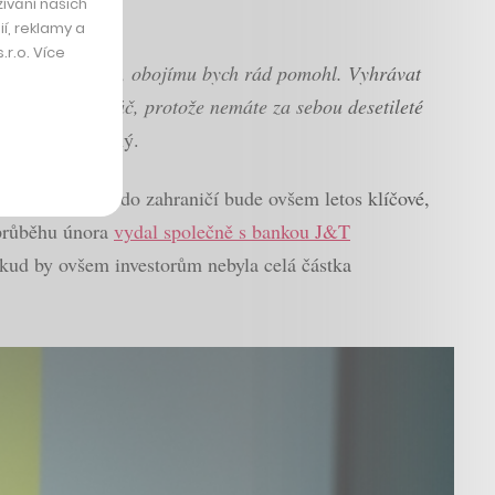
ívání našich
í, reklamy a
r.o. Více
 růst v zahraničí, obojímu bych rád pomohl. Vyhrávat
ivní online hráč, protože nemáte za sebou desetileté
ku Martin Dlouhý.
dnutí expanze do zahraničí bude ovšem letos klíčové,
 průběhu února
vydal společně s bankou J&T
okud by ovšem investorům nebyla celá částka