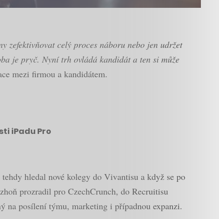
ny zefektivňovat celý proces náboru nebo jen udržet
a je pryč. Nyní trh ovládá kandidát a ten si může
kace mezi firmou a kandidátem.
sti iPadu Pro
ehdy hledal nové kolegy do Vivantisu a když se po
ozhoň prozradil pro CzechCrunch, do Recruitisu
bný na posílení týmu, marketing i případnou expanzi.