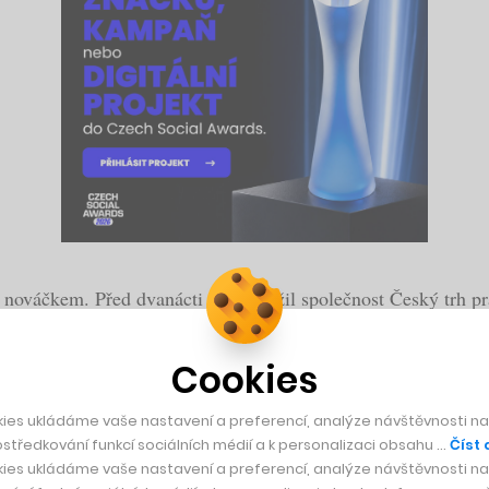
nováčkem. Před dvanácti lety založil společnost Český trh prá
oru, kde se začala řešit kultivace a celková změna v přístupu
Cookies
proces řídí, automatizuje a zkvalitňuje, a právě takový systém
ho pro efektivnější nábor nových zaměstnanců využívají desít
ies ukládáme vaše nastavení a preferencí, analýze návštěvnosti naš
středkování funkcí sociálních médií a k personalizaci obsahu …
Číst 
ies ukládáme vaše nastavení a preferencí, analýze návštěvnosti naš