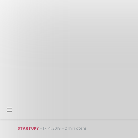
STARTUPY
–
17. 4. 2019
–
2 min čtení