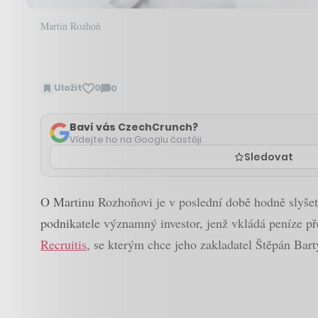
Martin Rozhoň
Uložit
0
0
Zobrazit
komentáře
Baví vás CzechCrunch?
Vídejte ho na Googlu častěji.
Sledovat
O Martinu Rozhoňovi je v poslední době hodně slyšet. 
podnikatele významný investor, jenž vkládá peníze př
Recruitis
, se kterým chce jeho zakladatel Štěpán Bar