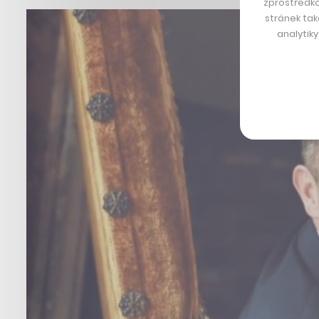
zprostředko
stránek tak
analytik