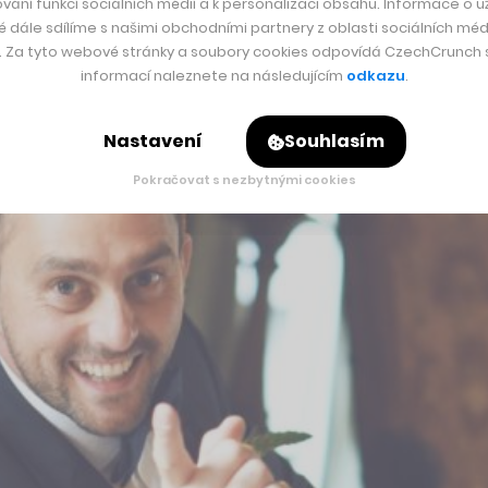
vání funkcí sociálních médií a k personalizaci obsahu. Informace o už
é dále sdílíme s našimi obchodními partnery z oblasti sociálních médi
y. Za tyto webové stránky a soubory cookies odpovídá CzechCrunch s.
informací naleznete na následujícím
odkazu
.
Nastavení
Souhlasím
Pokračovat s nezbytnými cookies