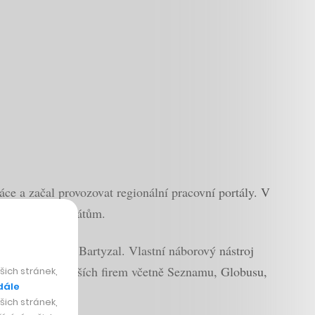
ce a začal provozovat regionální pracovní portály. V
 firem ke kandidátům.
 začal vyvíjet i Bartyzal. Vlastní náborový nástroj
ky velkých i menších firem včetně Seznamu, Globusu,
ich stránek,
dále
ich stránek,