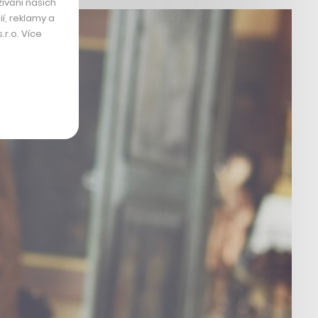
ívání našich
í, reklamy a
r.o. Více