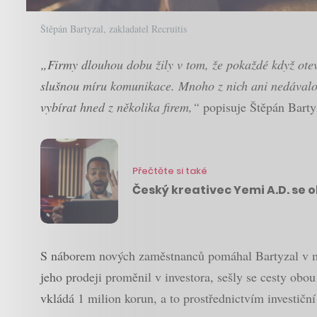
Štěpán Bartyzal, zakladatel Recruitis
„Firmy dlouhou dobu žily v tom, že pokaždé když otev
slušnou míru komunikace. Mnoho z nich ani nedávalo v
vybírat hned z několika firem,“
popisuje Štěpán Bartyz
Přečtěte si také
Český kreativec Yemi A.D. se o
S náborem nových zaměstnanců pomáhal Bartyzal v mi
jeho prodeji proměnil v investora, sešly se cesty o
vkládá 1 milion korun, a to prostřednictvím investičn