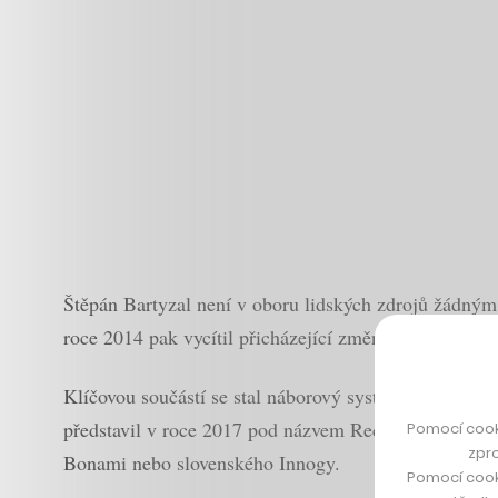
Štěpán Bartyzal není v oboru lidských zdrojů žádným 
roce 2014 pak vycítil přicházející změnu do světa náb
Klíčovou součástí se stal náborový systém, který celý 
představil v roce 2017 pod názvem Recruitis a dnes 
Pomocí cook
zpro
Bonami nebo slovenského Innogy.
Pomocí cook