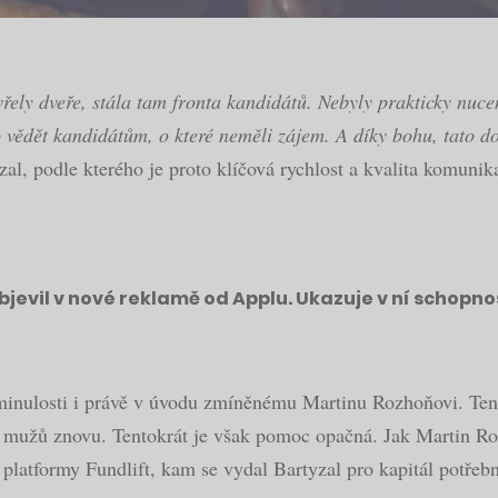
řely dveře, stála tam fronta kandidátů. Nebyly prakticky nuce
ědět kandidátům, o které neměli zájem. A díky bohu, tato dob
al, podle kterého je proto klíčová rychlost a kvalita komuni
bjevil v nové reklamě od Applu. Ukazuje v ní schopno
nulosti i právě v úvodu zmíněnému Martinu Rozhoňovi. Ten t
bou mužů znovu. Tentokrát je však pomoc opačná. Jak Martin R
í platformy Fundlift, kam se vydal Bartyzal pro kapitál potře