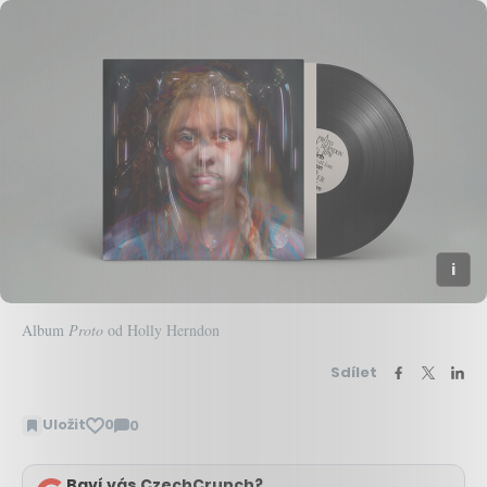
Album
Proto
od Holly Herndon
Sdílet
Uložit
0
0
Zobrazit
komentáře
Baví vás CzechCrunch?