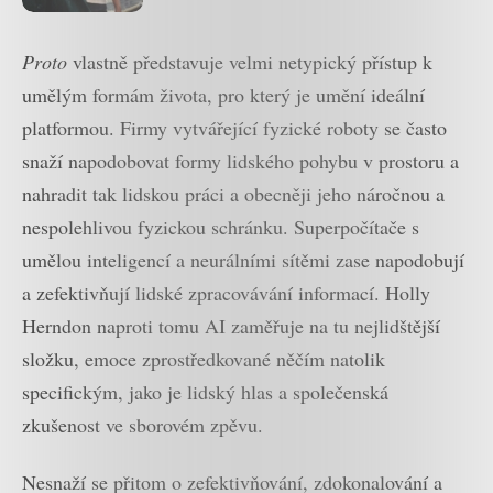
Schwarzenegger i Linda
Hamilton
Proto
vlastně představuje velmi netypický přístup k
umělým formám života, pro který je umění ideální
platformou. Firmy vytvářející fyzické roboty se často
snaží napodobovat formy lidského pohybu v prostoru a
nahradit tak lidskou práci a obecněji jeho náročnou a
nespolehlivou fyzickou schránku. Superpočítače s
umělou inteligencí a neurálními sítěmi zase napodobují
a zefektivňují lidské zpracovávání informací. Holly
Herndon naproti tomu AI zaměřuje na tu nejlidštější
složku, emoce zprostředkované něčím natolik
specifickým, jako je lidský hlas a společenská
zkušenost ve sborovém zpěvu.
Nesnaží se přitom o zefektivňování, zdokonalování a