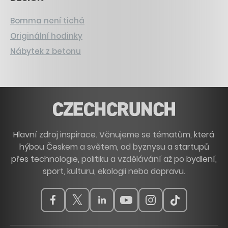
Bomma není tichá
Originální hodinky
Nábytek z betonu
Hlavní zdroj inspirace. Věnujeme se tématům, která
hýbou Českem a světem, od byznysu a startupů
přes technologie, politiku a vzdělávání až po bydlení,
sport, kulturu, ekologii nebo dopravu.