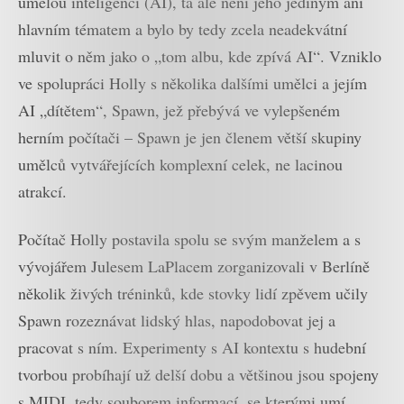
umělou inteligencí (AI), ta ale není jeho jediným ani
hlavním tématem a bylo by tedy zcela neadekvátní
mluvit o něm jako o „tom albu, kde zpívá AI“. Vzniklo
ve spolupráci Holly s několika dalšími umělci a jejím
AI „dítětem“, Spawn, jež přebývá ve vylepšeném
herním počítači – Spawn je jen členem větší skupiny
umělců vytvářejících komplexní celek, ne lacinou
atrakcí.
Počítač Holly postavila spolu se svým manželem a s
vývojářem Julesem LaPlacem zorganizovali v Berlíně
několik živých tréninků, kde stovky lidí zpěvem učily
Spawn rozeznávat lidský hlas, napodobovat jej a
pracovat s ním. Experimenty s AI kontextu s hudební
tvorbou probíhají už delší dobu a většinou jsou spojeny
s MIDI, tedy souborem informací, se kterými umí