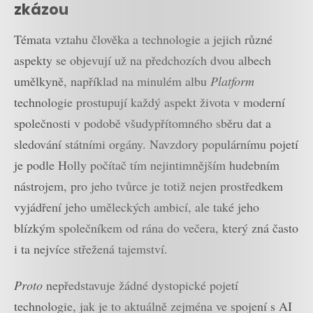
zkázou
Témata vztahu člověka a technologie a jejich různé
aspekty se objevují už na předchozích dvou albech
umělkyně, například na minulém albu
Platform
technologie prostupují každý aspekt života v moderní
společnosti v podobě všudypřítomného sběru dat a
sledování státními orgány. Navzdory populárnímu pojetí
je podle Holly počítač tím nejintimnějším hudebním
nástrojem, pro jeho tvůrce je totiž nejen prostředkem
vyjádření jeho uměleckých ambicí, ale také jeho
blízkým společníkem od rána do večera, který zná často
i ta nejvíce střežená tajemství.
Proto
nepředstavuje žádné dystopické pojetí
technologie, jak je to aktuálně zejména ve spojení s AI