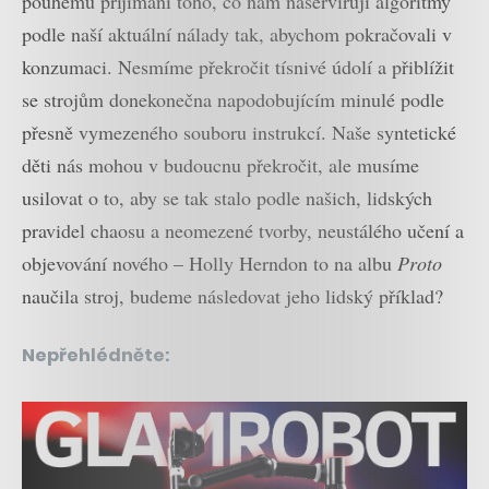
pouhému přijímání toho, co nám naservírují algoritmy
podle naší aktuální nálady tak, abychom pokračovali v
konzumaci. Nesmíme překročit tísnivé údolí a přiblížit
se strojům donekonečna napodobujícím minulé podle
přesně vymezeného souboru instrukcí. Naše syntetické
děti nás mohou v budoucnu překročit, ale musíme
usilovat o to, aby se tak stalo podle našich, lidských
pravidel chaosu a neomezené tvorby, neustálého učení a
objevování nového – Holly Herndon to na albu
Proto
naučila stroj, budeme následovat jeho lidský příklad?
Nepřehlédněte: