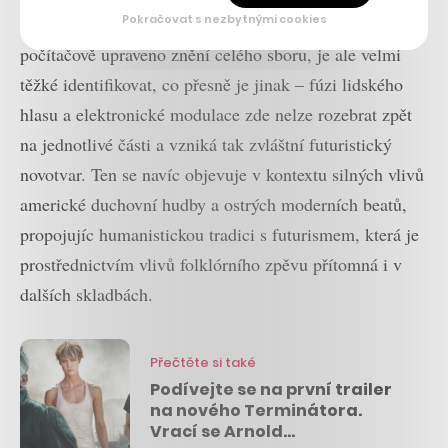
Pokračovat s nezbytnými cookies
V dalších skladbách, jako ve
Frontier
, je zase
počítačově upraveno znění celého sboru, je ale velmi
těžké identifikovat, co přesně je jinak – fúzi lidského
hlasu a elektronické modulace zde nelze rozebrat zpět
na jednotlivé části a vzniká tak zvláštní futuristický
novotvar. Ten se navíc objevuje v kontextu silných vlivů
americké duchovní hudby a ostrých moderních beatů,
propojujíc humanistickou tradici s futurismem, která je
prostřednictvím vlivů folklórního zpěvu přítomná i v
dalších skladbách.
Přečtěte si také
Podívejte se na první trailer
na nového Terminátora.
Vrací se Arnold