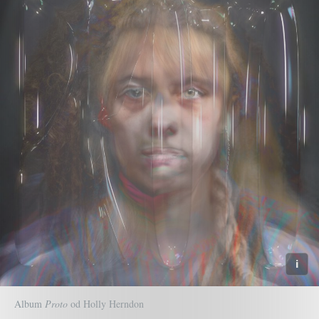
Album
Proto
od Holly Herndon