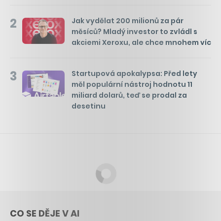
2
Jak vydělat 200 milionů za pár
měsíců? Mladý investor to zvládl s
akciemi Xeroxu, ale chce mnohem víc
3
Startupová apokalypsa: Před lety
měl populární nástroj hodnotu 11
miliard dolarů, teď se prodal za
desetinu
CO SE DĚJE V AI