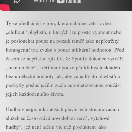
Ty se předhánějí v tom, která nabídne větší výběr
„chillout“ playlistů, u kterých lze prostě vypnout nebo
je poslouchat pouze na pozadí téměř jako nepřetržitý
homogenní tok zvuku s pouze utilitární hodnotou. Před
časem se například zjistilo, že Spotify dokonce vytváří
„fake umělce“, kteří mají pouze pár klidných skladeb
bez umělecké hodnoty tak, aby zapadly do playlistů a
poskytly posluchačům zcela automatizovanou součást
jejich každodenního života.
Hudba v nejpopulárnějších playlistech streamovacích
služeb se často stává novodobou verzí „výtahové
hudby“, jež není ničím víc než produktem jako