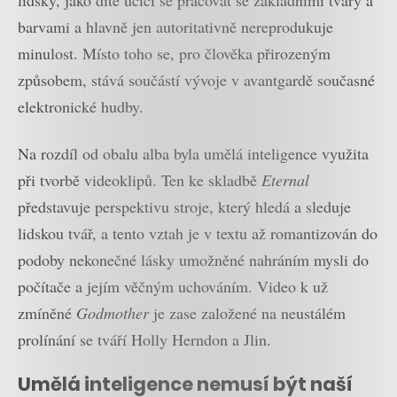
lidsky, jako dítě učící se pracovat se základními tvary a
barvami a hlavně jen autoritativně nereprodukuje
minulost. Místo toho se, pro člověka přirozeným
způsobem, stává součástí vývoje v avantgardě současné
elektronické hudby.
Na rozdíl od obalu alba byla umělá inteligence využita
při tvorbě videoklipů. Ten ke skladbě
Eternal
představuje perspektivu stroje, který hledá a sleduje
lidskou tvář, a tento vztah je v textu až romantizován do
podoby nekonečné lásky umožněné nahráním mysli do
počítače a jejím věčným uchováním. Video k už
zmíněné
Godmother
je zase založené na neustálém
prolínání se tváří Holly Herndon a Jlin.
Umělá inteligence nemusí být naší