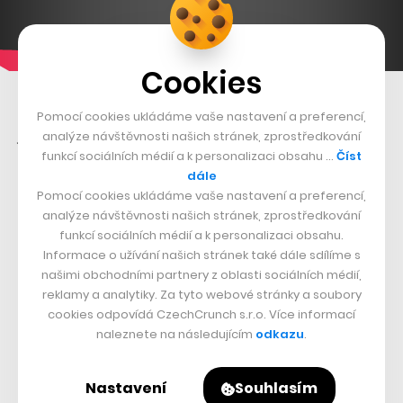
Cookies
Člověk a technologie nestojí v opozici a přítomnost
Pomocí cookies ukládáme vaše nastavení a preferencí,
jednoho neznamená vytěsnění druhého. Nejedná se o
analýze návštěvnosti našich stránek, zprostředkování
funkcí sociálních médií a k personalizaci obsahu …
Číst
černobílý vztah a stejně jak stroje mohou obohacovat
dále
lidskou zkušenost, člověk může učit stroje o jeho
Pomocí cookies ukládáme vaše nastavení a preferencí,
prožívání světa. Na albu se tato symbióza objevuje ve
analýze návštěvnosti našich stránek, zprostředkování
funkcí sociálních médií a k personalizaci obsahu.
více podobách. Spawn je někdy jasně rozeznatelná,
Informace o užívání našich stránek také dále sdílíme s
například ve skladbě
Godmother
, kde je její jméno
našimi obchodními partnery z oblasti sociálních médií,
zmíněno přímo vedle další hostující umělkyně Jlin a v
reklamy a analytiky. Za tyto webové stránky a soubory
cookies odpovídá CzechCrunch s.r.o. Více informací
úvodní
Birth
(zrození), která zachycuje její první
naleznete na následujícím
odkazu
.
samostatný výstup. Jindy zcela splývá se svými
lidskými kolegy.
Nastavení
Souhlasím