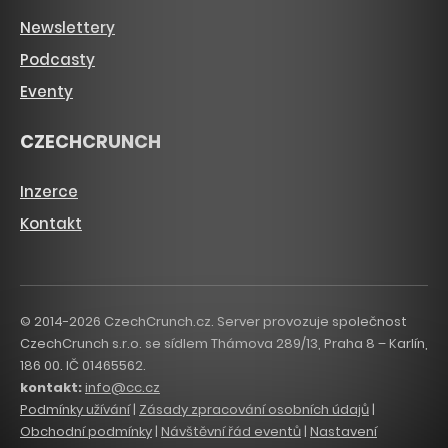
Newslettery
Podcasty
Eventy
CZECHCRUNCH
Inzerce
Kontakt
© 2014-2026 CzechCrunch.cz. Server provozuje společnost
CzechCrunch s.r.o. se sídlem Thámova 289/13, Praha 8 – Karlín,
186 00. IČ 01465562.
kontakt:
info@cc.cz
Podmínky užívání
|
Zásady zpracování osobních údajů
|
Obchodní podmínky
|
Návštěvní řád eventů
|
Nastavení