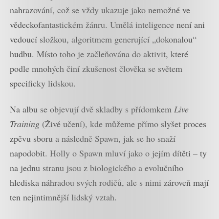
nahrazování, což se vždy ukazuje jako nemožné ve
vědeckofantastickém žánru. Umělá inteligence není ani
vedoucí složkou, algoritmem generující „dokonalou“
hudbu. Místo toho je začleňována do aktivit, které
podle mnohých činí zkušenost člověka se světem
specificky lidskou.
Na albu se objevují dvě skladby s přídomkem
Live
Training
(Živé učení), kde můžeme přímo slyšet proces
zpěvu sboru a následně Spawn, jak se ho snaží
napodobit. Holly o Spawn mluví jako o jejím dítěti – ty
na jednu stranu jsou z biologického a evolučního
hlediska náhradou svých rodičů, ale s nimi zároveň mají
ten nejintimnější lidský vztah.