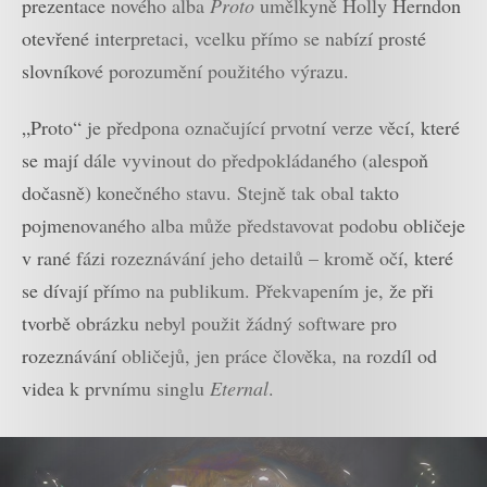
prezentace nového alba
Proto
umělkyně Holly Herndon
otevřené interpretaci, vcelku přímo se nabízí prosté
slovníkové porozumění použitého výrazu.
„Proto“ je předpona označující prvotní verze věcí, které
se mají dále vyvinout do předpokládaného (alespoň
dočasně) konečného stavu. Stejně tak obal takto
pojmenovaného alba může představovat podobu obličeje
v rané fázi rozeznávání jeho detailů – kromě očí, které
se dívají přímo na publikum. Překvapením je, že při
tvorbě obrázku nebyl použit žádný software pro
rozeznávání obličejů, jen práce člověka, na rozdíl od
videa k prvnímu singlu
Eternal
.