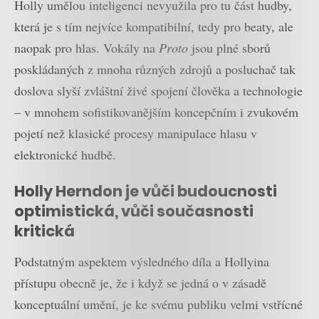
Holly umělou inteligenci nevyužila pro tu část hudby,
která je s tím nejvíce kompatibilní, tedy pro beaty, ale
naopak pro hlas. Vokály na
Proto
jsou plné sborů
poskládaných z mnoha různých zdrojů a posluchač tak
doslova slyší zvláštní živé spojení člověka a technologie
– v mnohem sofistikovanějším koncepčním i zvukovém
pojetí než klasické procesy manipulace hlasu v
elektronické hudbě.
Holly Herndon je vůči budoucnosti
optimistická, vůči současnosti
kritická
Podstatným aspektem výsledného díla a Hollyina
přístupu obecně je, že i když se jedná o v zásadě
konceptuální umění, je ke svému publiku velmi vstřícné