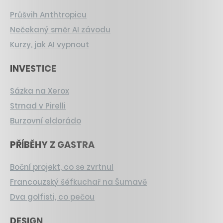
Průšvih Anthtropicu
Nečekaný směr AI závodu
Kurzy, jak AI vypnout
INVESTICE
Sázka na Xerox
Strnad v Pirelli
Burzovní eldorádo
PŘÍBĚHY Z GASTRA
Boční projekt, co se zvrtnul
Francouzský šéfkuchař na Šumavě
Dva golfisti, co pečou
DESIGN