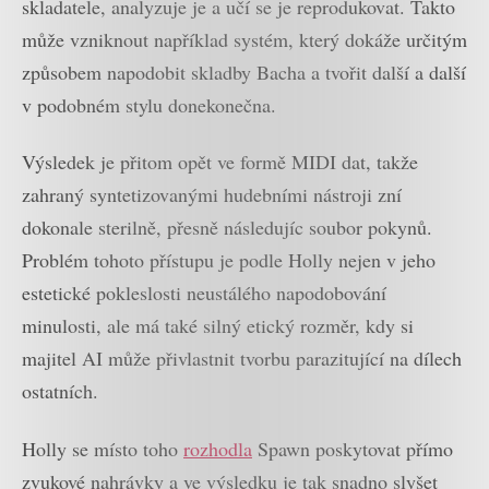
skladatele, analyzuje je a učí se je reprodukovat. Takto
může vzniknout například systém, který dokáže určitým
způsobem napodobit skladby Bacha a tvořit další a další
v podobném stylu donekonečna.
Výsledek je přitom opět ve formě MIDI dat, takže
zahraný syntetizovanými hudebními nástroji zní
dokonale sterilně, přesně následujíc soubor pokynů.
Problém tohoto přístupu je podle Holly nejen v jeho
estetické pokleslosti neustálého napodobování
minulosti, ale má také silný etický rozměr, kdy si
majitel AI může přivlastnit tvorbu parazitující na dílech
ostatních.
Holly se místo toho
rozhodla
Spawn poskytovat přímo
zvukové nahrávky a ve výsledku je tak snadno slyšet