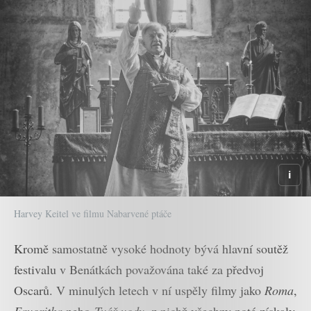
Harvey Keitel ve filmu Nabarvené ptáče
Kromě samostatně vysoké hodnoty bývá hlavní soutěž
festivalu v Benátkách považována také za předvoj
Oscarů. V minulých letech v ní uspěly filmy jako
Roma
,
Favoritka
nebo
Tvář vody
, z nichž všechny poté získaly