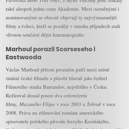
také alespoň jednu cenu Akademie. Mezi oceněnými i
nominovanými se obecně objevují ty nejvýznamnější
filmy a tvůrci, kteří se později v mnoha případech stali
vlivnou součástí dějin kinematografie.
Marhoul porazil Scorseseho i
Eastwooda
Václav Marhoul přitom prozatím patří mezi méně
známé české filmaře a působí hlavně jako ředitel
Filmového studia Barrandov, největšího v Česku.
Režíroval dosud pouze dva celovečerní
filmy,
Mazaného Filipa
v roce 2003 a
Tobruk
v roce
2008. Práva na zfilmování románu amerického
spisovatele polského původu Jerzyho Kosińského,