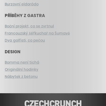
Burzovní eldorádo
PŘÍBĚHY Z GASTRA
Boční projekt, co se zvrtnul
Francouzský šéfkuchař na Šumavě
Dva golfisti, co pečou
DESIGN
Bomma není tichá
Originální hodinky
Nábytek z betonu