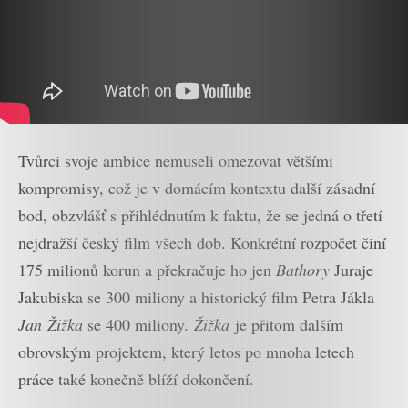
Tvůrci svoje ambice nemuseli omezovat většími
kompromisy, což je v domácím kontextu další zásadní
bod, obzvlášť s přihlédnutím k faktu, že se jedná o třetí
nejdražší český film všech dob. Konkrétní rozpočet činí
175 milionů korun a překračuje ho jen
Bathory
Juraje
Jakubiska se 300 miliony a historický film Petra Jákla
Jan
Žižka
se 400 miliony.
Žižka
je přitom dalším
obrovským projektem, který letos po mnoha letech
práce také konečně blíží dokončení.