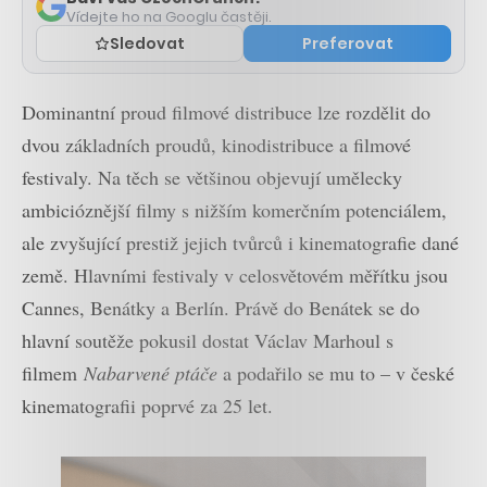
Vídejte ho na Googlu častěji.
Sledovat
Preferovat
Dominantní proud filmové distribuce lze rozdělit do
dvou základních proudů, kinodistribuce a filmové
festivaly. Na těch se většinou objevují umělecky
ambicióznější filmy s nižším komerčním potenciálem,
ale zvyšující prestiž jejich tvůrců i kinematografie dané
země. Hlavními festivaly v celosvětovém měřítku jsou
Cannes, Benátky a Berlín. Právě do Benátek se do
hlavní soutěže pokusil dostat Václav Marhoul s
filmem
Nabarvené ptáče
a podařilo se mu to – v české
kinematografii poprvé za 25 let.