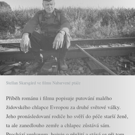
Stellan Skarsgård ve filmu Nabarvené ptáče
Příběh románu i filmu popisuje putování malého
židovského chlapce Evropou za druhé světové války.
Jeho pronásledovaní rodiče ho svěří do péče starší ženě,
ta ale zanedlouho zemře a chlapec zůstává sám.
Prochází venkovem, bojuje o přežití a stává se při tom