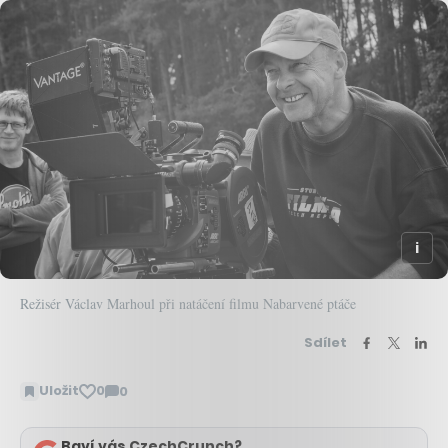
Režisér Václav Marhoul při natáčení filmu Nabarvené ptáče
Sdílet
Uložit
0
0
Zobrazit
komentáře
Baví vás CzechCrunch?