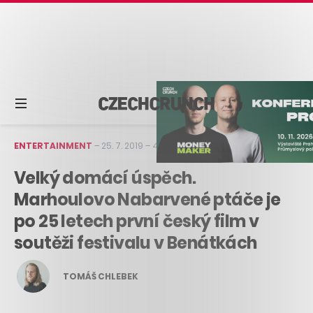
ENTERTAINMENT
–
25. 7. 2019
–
4 min čtení
Velký domácí úspěch.
Marhoulovo Nabarvené ptáče je
po 25 letech první český film v
soutěži festivalu v Benátkách
TOMÁŠ CHLEBEK