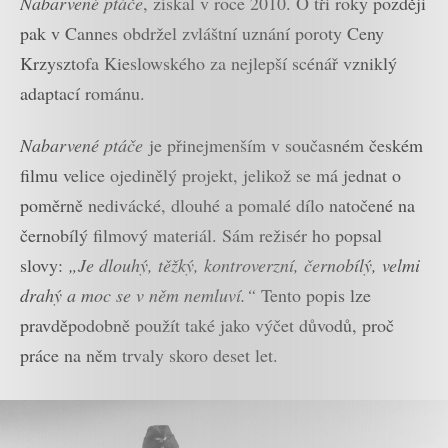
Nabarvené ptáče
, získal v roce 2010. O tři roky později
pak v Cannes obdržel zvláštní uznání poroty Ceny
Krzysztofa Kieslowského za nejlepší scénář vzniklý
adaptací románu.
Nabarvené ptáče
je přinejmenším v současném českém
filmu velice ojedinělý projekt, jelikož se má jednat o
poměrně nedivácké, dlouhé a pomalé dílo natočené na
černobílý filmový materiál. Sám režisér ho popsal
slovy:
„Je dlouhý, těžký, kontroverzní, černobílý, velmi
drahý a moc se v něm nemluví.“
Tento popis lze
pravděpodobně použít také jako výčet důvodů, proč
práce na něm trvaly skoro deset let.