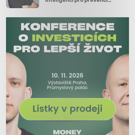
inteligenci pro prevenci
vzniku proleženin u pacientů