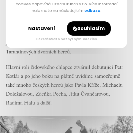
cookies odpovídá CzechCrunch s.r.o. Více informací
v Cannes totiž k jeho projektu přilákal také několik
naleznete na následujícím
odkazu
.
věhlasných hereckých jmen jako Stellan Skarsgård,
Harvey Keitel a Julian Sands. Ti se v minulosti objevili
Nastavení
Souhlasím
v mainstreamových filmech jako
Avengers
,
Dannyho
Pokračovat s nezbytnými cookies
parťáci
a
Hanebný pancharti
. Keitel je ostatně jedním z
Tarantinových dvorních herců.
Hlavní roli židovského chlapce ztvárnil debutující Petr
Kotlár a po jeho boku na plátně uvidíme samozřejmě
také mnoho českých herců jako Pavla Kříže, Michaelu
Doležalovou, Zdeňka Pecha, Jitku Čvančarovou,
Radima Fialu a další.