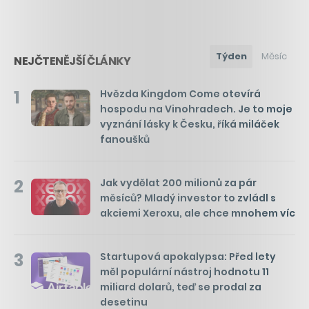
Týden
Měsíc
NEJČTENĚJŠÍ ČLÁNKY
1
Hvězda Kingdom Come otevírá
hospodu na Vinohradech. Je to moje
vyznání lásky k Česku, říká miláček
fanoušků
2
Jak vydělat 200 milionů za pár
měsíců? Mladý investor to zvládl s
akciemi Xeroxu, ale chce mnohem víc
3
Startupová apokalypsa: Před lety
měl populární nástroj hodnotu 11
miliard dolarů, teď se prodal za
desetinu