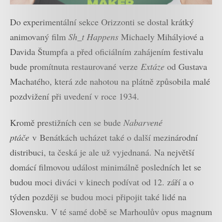
Do experimentální sekce Orizzonti se dostal krátký
animovaný film
Sh_t Happens
Michaely Mihályiové a
Davida Štumpfa a před oficiálním zahájením festivalu
bude promítnuta restaurované verze
Extáze
od Gustava
Machatého, která zde nahotou na plátně způsobila malé
pozdvižení při uvedení v roce 1934.
Kromě prestižních cen se bude
Nabarvené
ptáče
v Benátkách ucházet také o další mezinárodní
distribuci, ta česká je ale už vyjednaná. Na největší
domácí filmovou událost minimálně posledních let se
budou moci diváci v kinech podívat od 12. září a o
týden později se budou moci připojit také lidé na
Slovensku. V té samé době se Marhoulův opus magnum