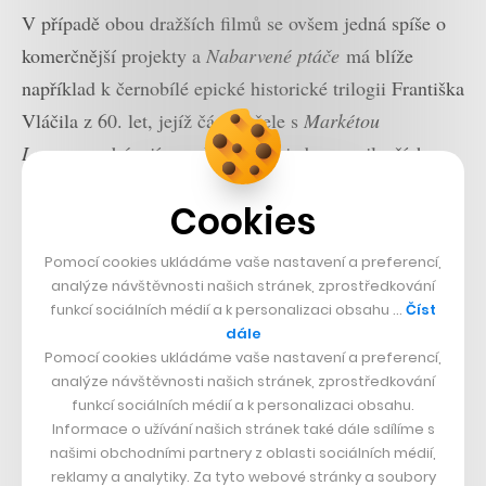
V případě obou dražších filmů se ovšem jedná spíše o
komerčnější projekty a
Nabarvené ptáče
má blíže
například k černobílé epické historické trilogii Františka
Vláčila z 60. let, jejíž části v čele s
Markétou
Lazarovou
bývají považovány za jedny z nejlepších
počinů domácí kinematografie.
Cookies
Přečtěte si také
Pomocí cookies ukládáme vaše nastavení a preferencí,
analýze návštěvnosti našich stránek, zprostředkování
Kamil Rataj z Creditas:
funkcí sociálních médií a k personalizaci obsahu …
Číst
Aplikace Richee byla
experiment. Dnes z ní lidé
dále
ovládají 20 tisíc účtů ve 13
Pomocí cookies ukládáme vaše nastavení a preferencí,
bankách
analýze návštěvnosti našich stránek, zprostředkování
funkcí sociálních médií a k personalizaci obsahu.
Nad oceněným scénářem k
Ptáčeti
Marhoul prý
Informace o užívání našich stránek také dále sdílíme s
přemýšlel už v době, kdy točil svůj druhý film
Tobruk
,
našimi obchodními partnery z oblasti sociálních médií,
a investice úsilí se mu zjevně vyplatila. Kromě úspěchu
reklamy a analytiky. Za tyto webové stránky a soubory