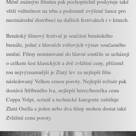
Méně známým filmům pak pochopitelně poskytuje také
větší viditelnost na trhu a podstatně zvýšené šance pro
mezinárodní distribuci na dalších festivalech i v kinech.
Benátský filmový festival je součástí benátského
bienále, jedné z hlavních světových výstav současného
umění. Filmy nominované do hlavní soutěže se ucházejí
o celkem šest klasických a dvě zvláštní ceny, přičemž
tou nejvýznamnější je Zlatý lev za nejlepší film
následovaný Velkou cenou poroty. Nejlepší režisér pak
dostává Stříbrného lva, nejlepší herec/herečka cenu
Coppa Volpi, scénář a technické kategorie zaštiťuje
Zlatá Osella a jeden nebo dva filmy mohou dostat také
Zvláštní cenu poroty.