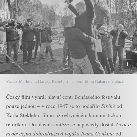
Václav Marhoul a Harvey Keitel při natáčení filmu Nabarvené ptáče
Český film vyhrál hlavní cenu Benátského festivalu
pouze jednou – v roce 1947 se to podařilo
Siréně
od
Karla Steklého, filmu už ovlivněném komunistickou
rétorikou. Do hlavní soutěže se naposledy dostal
Život a
neobyčejná dobrodružství vojáka Ivana Čonkina
od