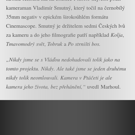
kameraman Vladimír Smutný, který točil na černobílý
35mm negativ v epickém širokoúhlém formátu
Cinemascope. Smutný je držitelem sedmi Českých lvů
za kameru a do jeho filmografie patří například
Kolja
,
Tmavomodrý svět
,
Tobruk
a
Po strništi bos
.
„Nikdy jsme se s Vláďou nedohadovali tolik jako na
tomto projektu. Nikdy. Ale také jsme se jeden druhému
nikdy tolik neomlouvali. Kamera v Ptáčeti je ale
kamera jeho života, bez přehánění,“
uvedl Marhoul.