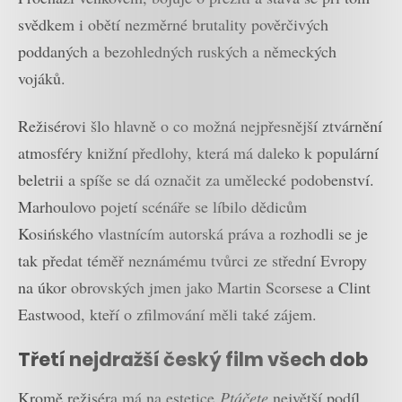
svědkem i obětí nezměrné brutality pověrčivých
poddaných a bezohledných ruských a německých
vojáků.
Režisérovi šlo hlavně o co možná nejpřesnější ztvárnění
atmosféry knižní předlohy, která má daleko k populární
beletrii a spíše se dá označit za umělecké podobenství.
Marhoulovo pojetí scénáře se líbilo dědicům
Kosińského vlastnícím autorská práva a rozhodli se je
tak předat téměř neznámému tvůrci ze střední Evropy
na úkor obrovských jmen jako Martin Scorsese a Clint
Eastwood, kteří o zfilmování měli také zájem.
Třetí nejdražší český film všech dob
Kromě režiséra má na estetice
Ptáčete
největší podíl