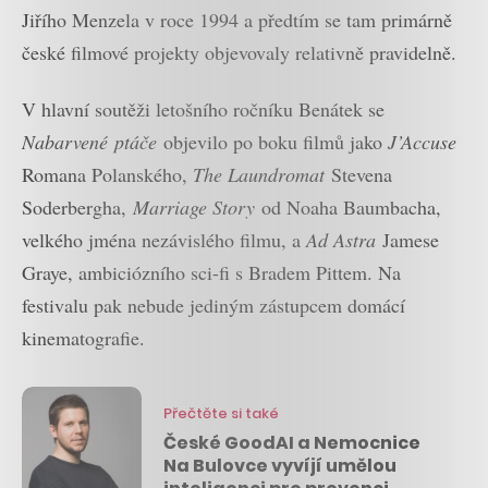
Jiřího Menzela v roce 1994 a předtím se tam primárně
české filmové projekty objevovaly relativně pravidelně.
V hlavní soutěži letošního ročníku Benátek se
Nabarvené
ptáče
objevilo po boku filmů jako
J’Accuse
Romana Polanského,
The Laundromat
Stevena
Soderbergha,
Marriage Story
od Noaha Baumbacha,
velkého jména nezávislého filmu, a
Ad Astra
Jamese
Graye, ambiciózního sci-fi s Bradem Pittem. Na
festivalu pak nebude jediným zástupcem domácí
kinematografie.
Přečtěte si také
České GoodAI a Nemocnice
Na Bulovce vyvíjí umělou