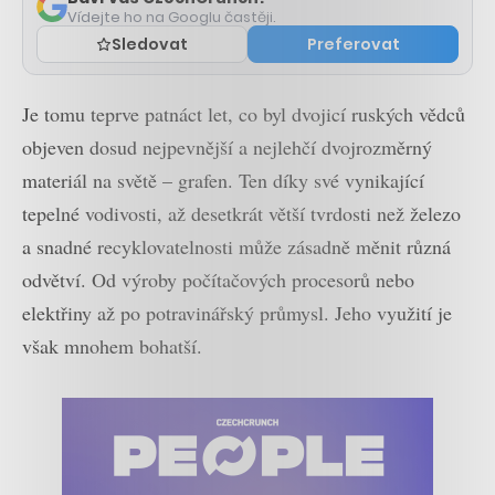
Vídejte ho na Googlu častěji.
Sledovat
Preferovat
Je tomu teprve patnáct let, co byl dvojicí ruských vědců
objeven dosud nejpevnější a nejlehčí dvojrozměrný
materiál na světě – grafen. Ten díky své vynikající
tepelné vodivosti, až desetkrát větší tvrdosti než železo
a snadné recyklovatelnosti může zásadně měnit různá
odvětví. Od výroby počítačových procesorů nebo
elektřiny až po potravinářský průmysl. Jeho využití je
však mnohem bohatší.