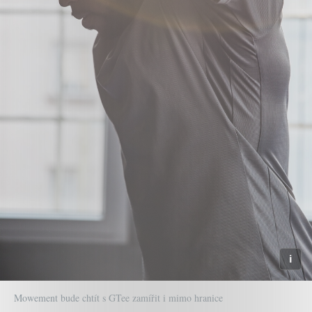
Mowement bude chtít s GTee zamířit i mimo hranice