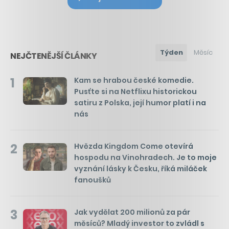
Týden
Měsíc
NEJČTENĚJŠÍ ČLÁNKY
1
Kam se hrabou české komedie.
Pusťte si na Netflixu historickou
satiru z Polska, její humor platí i na
nás
2
Hvězda Kingdom Come otevírá
hospodu na Vinohradech. Je to moje
vyznání lásky k Česku, říká miláček
fanoušků
3
Jak vydělat 200 milionů za pár
měsíců? Mladý investor to zvládl s