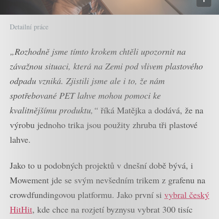
Detailní práce
„Rozhodně jsme tímto krokem chtěli upozornit na
závažnou situaci, která na Zemi pod vlivem plastového
odpadu vzniká. Zjistili jsme ale i to, že nám
spotřebované PET lahve mohou pomoci ke
kvalitnějšímu produktu,“
říká Matějka a dodává, že na
výrobu jednoho trika jsou použity zhruba tři plastové
lahve.
Jako to u podobných projektů v dnešní době bývá, i
Mowement jde se svým nevšedním trikem z grafenu na
crowdfundingovou platformu. Jako první si
vybral český
HitHit
, kde chce na rozjetí byznysu vybrat 300 tisíc