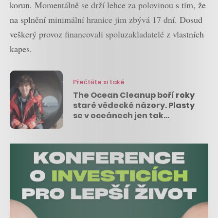
korun. Momentálně se drží lehce za polovinou s tím, že
na splnění minimální hranice jim zbývá 17 dní. Dosud
veškerý provoz financovali spoluzakladatelé z vlastních
kapes.
Přečtěte si také
The Ocean Cleanup boří roky
staré vědecké názory. Plasty
se v oceánech jen tak
nerozloží, ale vydrží i desítky
let