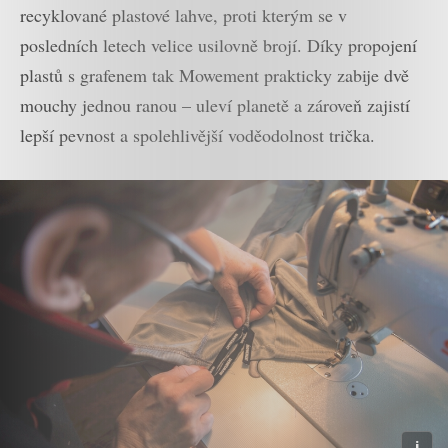
recyklované plastové lahve, proti kterým se v
posledních letech velice usilovně brojí. Díky propojení
plastů s grafenem tak Mowement prakticky zabije dvě
mouchy jednou ranou – uleví planetě a zároveň zajistí
lepší pevnost a spolehlivější voděodolnost trička.