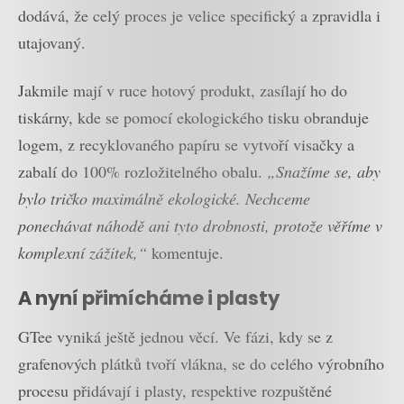
dodává, že celý proces je velice specifický a zpravidla i
utajovaný.
Jakmile mají v ruce hotový produkt, zasílají ho do
tiskárny, kde se pomocí ekologického tisku obranduje
logem, z recyklovaného papíru se vytvoří visačky a
zabalí do 100% rozložitelného obalu.
„Snažíme se, aby
bylo tričko maximálně ekologické. Nechceme
ponechávat náhodě ani tyto drobnosti, protože věříme v
komplexní zážitek,“
komentuje.
A nyní přimícháme i plasty
GTee vyniká ještě jednou věcí. Ve fázi, kdy se z
grafenových plátků tvoří vlákna, se do celého výrobního
procesu přidávají i plasty, respektive rozpuštěné