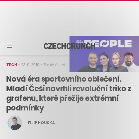
TECH
–
23. 9. 2019
–
5 min čtení
Nová éra sportovního oblečení.
Mladí Češi navrhli revoluční triko z
grafenu, které přežije extrémní
podmínky
FILIP HOUSKA