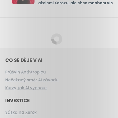
akciemi Xeroxu, ale chce mnohem víc
CO SE DĚJE V AI
Průšvih Anthtropicu
Nečekaný směr AI závodu
Kurzy, jak AI vypnout
INVESTICE
Sázka na Xerox