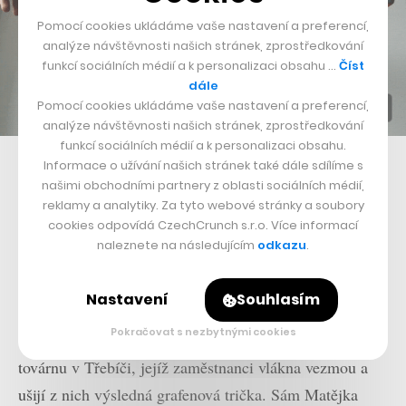
Pomocí cookies ukládáme vaše nastavení a preferencí,
analýze návštěvnosti našich stránek, zprostředkování
funkcí sociálních médií a k personalizaci obsahu …
Číst
dále
Pomocí cookies ukládáme vaše nastavení a preferencí,
analýze návštěvnosti našich stránek, zprostředkování
funkcí sociálních médií a k personalizaci obsahu.
Testování pružnosti
Informace o užívání našich stránek také dále sdílíme s
našimi obchodními partnery z oblasti sociálních médií,
Z malých grafenových kusů se posléze vytvoří samotné
reklamy a analytiky. Za tyto webové stránky a soubory
cookies odpovídá CzechCrunch s.r.o. Více informací
vlákno, které se uplete a zfinalizuje do podoby, s níž se
naleznete na následujícím
odkazu
.
pracuje. To už je práce nejen pro Matějku a jeho
kolegy, mezi nimiž je jak zmíněný jednadvacetiletý
Nastavení
Souhlasím
Immanuel Adenubi, jakožto specialista na marketing,
Pokračovat s nezbytnými cookies
tak designér Jiří Vojtěch, ale především pro malou
továrnu v Třebíči, jejíž zaměstnanci vlákna vezmou a
ušijí z nich výsledná grafenová trička. Sám Matějka