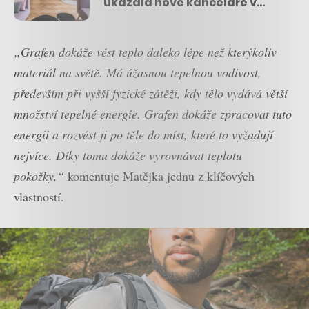
ukázala nové kanceláře v
novoklasicistní dejvické vile
„
Grafen dokáže vést teplo daleko lépe než kterýkoliv
materiál na světě. Má úžasnou tepelnou vodivost,
především při vyšší fyzické zátěži, kdy tělo vydává větší
množství tepelné energie. Grafen dokáže zpracovat tuto
energii a rozvést ji po těle do míst, které to vyžadují
nejvíce. Díky tomu dokáže vyrovnávat teplotu
pokožky,“
komentuje Matějka jednu z klíčových
vlastností.