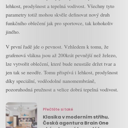
lehkost, prodyšnost a tepelná vodivost. Všechny tyto
parametry totiž mohou skvěle definovat nový druh
funkčního oblečení jak pro sportovce, tak kohokoliv
jiného.
V první řadě jde o pevnost. Vzhledem k tomu, že
grafenová vlákna jsou až 200krát pevnější než železo,
lze vytvořit oblečení, které bude neustále držet tvar a
jen tak se neodře. Tomu přispívá i lehkost, prodyšnost
díky speciální, voděodolné nanomembráně,
pozoruhodná pružnost a velice dobrá tepelná vodivost.
Přečtěte si také
Klasika v moderním střihu.
Česká agentura Brain One