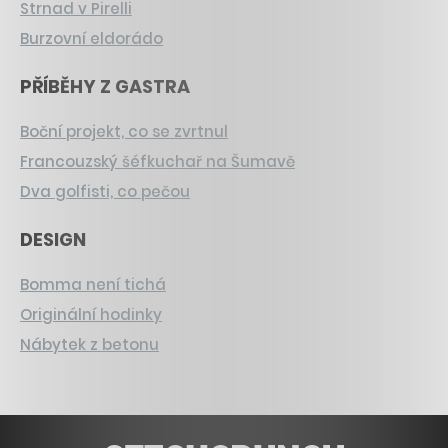
Strnad v Pirelli
Burzovní eldorádo
PŘÍBĚHY Z GASTRA
Boční projekt, co se zvrtnul
Francouzský šéfkuchař na Šumavě
Dva golfisti, co pečou
DESIGN
Bomma není tichá
Originální hodinky
Nábytek z betonu