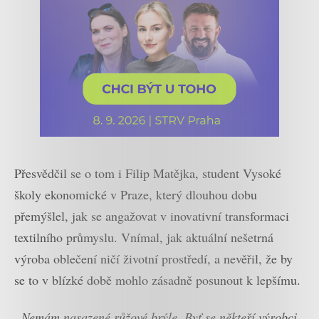
Přesvědčil se o tom i Filip Matějka, student Vysoké
školy ekonomické v Praze, který dlouhou dobu
přemýšlel, jak se angažovat v inovativní transformaci
textilního průmyslu. Vnímal, jak aktuální nešetrná
výroba oblečení ničí životní prostředí, a nevěřil, že by
se to v blízké době mohlo zásadně posunout k lepšímu.
„Nemám nasazené růžové brýle. Byť se někteří výrobci