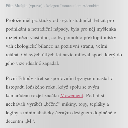
Filip Matějka (vpravo) s kolegou Immanuelem Adenubim
Protože měl prakticky od svých studijních let cit pro
podnikání a netradiční nápady, byla pro něj myšlenka
rozjet něco vlastního, co by pomohlo překlopit misky
vah ekologické bilance na pozitivní stranu, velmi
reálná. Od svých útlých let navíc miloval sport, který do
jeho vize ideálně zapadal.
První Filipův střet se sportovním byznysem nastal v
listopadu loňského roku, když spolu se svým
kamarádem rozjel značku
Mowement
. Pod ní si
nechávali vyrábět „běžné“ mikiny, topy, tepláky a
legíny s minimalisticky černým designem doplněné o
decentní „M“.