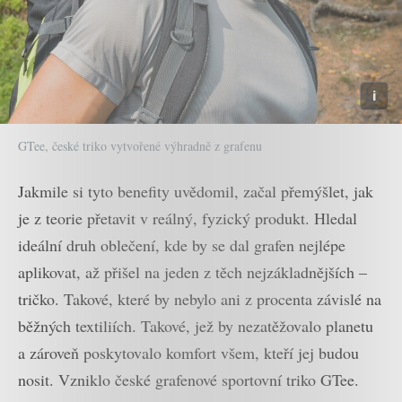
GTee, české triko vytvořené výhradně z grafenu
Jakmile si tyto benefity uvědomil, začal přemýšlet, jak
je z teorie přetavit v reálný, fyzický produkt. Hledal
ideální druh oblečení, kde by se dal grafen nejlépe
aplikovat, až přišel na jeden z těch nejzákladnějších –
tričko. Takové, které by nebylo ani z procenta závislé na
běžných textiliích. Takové, jež by nezatěžovalo planetu
a zároveň poskytovalo komfort všem, kteří jej budou
nosit. Vzniklo české grafenové sportovní triko GTee.