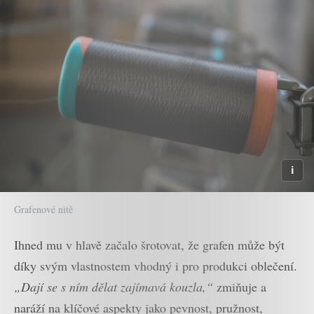
Grafenové nitě
Ihned mu v hlavě začalo šrotovat, že grafen může být
díky svým vlastnostem vhodný i pro produkci oblečení.
„Dají se s ním dělat zajímavá kouzla,“
zmiňuje a
naráží na klíčové aspekty jako pevnost, pružnost,