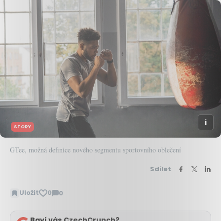
STORY
GTee, možná definice nového segmentu sportovního oblečení
Sdílet
Uložit
0
0
Zobrazit
komentáře
Baví vás CzechCrunch?