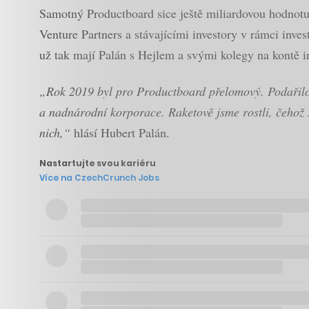
Samotný Productboard sice ještě miliardovou hodnotu
Venture Partners a stávajícími investory v rámci inve
už tak mají Palán s Hejlem a svými kolegy na kontě in
„Rok 2019 byl pro Productboard přelomový. Podařilo s
a nadnárodní korporace. Raketově jsme rostli, čehož 
nich,“
hlásí Hubert Palán.
Nastartujte svou kariéru
Více na CzechCrunch Jobs