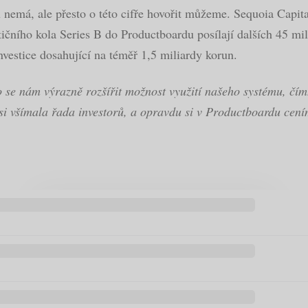
 nemá, ale přesto o této cifře hovořit můžeme. Sequoia Capi
stičního kola Series B do Productboardu posílají dalších 45 mi
vestice dosahující na téměř 1,5 miliardy korun.
e nám výrazně rozšířit možnost využití našeho systému, čímž 
si všímala řada investorů, a opravdu si v Productboardu cením