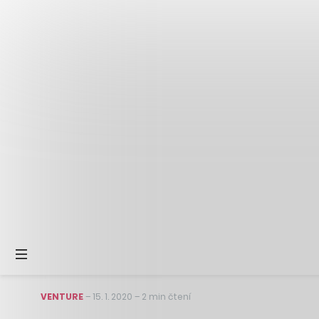
VENTURE
–
15. 1. 2020
–
2 min čtení