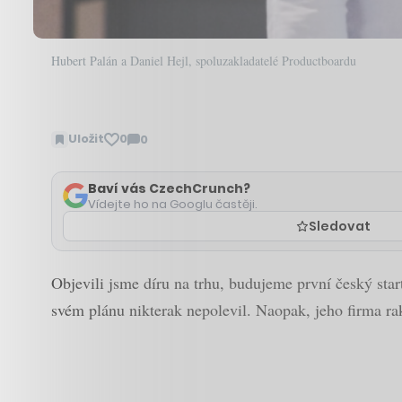
Hubert Palán a Daniel Hejl, spoluzakladatelé Productboardu
Uložit
0
0
Zobrazit
komentáře
Baví vás CzechCrunch?
Vídejte ho na Googlu častěji.
Sledovat
Objevili jsme díru na trhu, budujeme první český sta
svém plánu nikterak nepolevil. Naopak, jeho firma rak