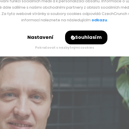
vání funkcí sociálních médií a k personalizaci obsahu. Informace o už
ničí téměř 20 milionů dolarů a nyní se Productboard posouvá j
é dále sdílíme s našimi obchodními partnery z oblasti sociálních médi
y. Za tyto webové stránky a soubory cookies odpovídá CzechCrunch s.
dy startup s hodnotou přes miliardu dolarů, si nenechal ujít 
informací naleznete na následujícím
odkazu
.
 že to je jeho vůbec první investice v Česku.
Nastavení
Souhlasím
Pokračovat s nezbytnými cookies