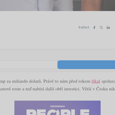
Sdílet
rtup za miliardu dolarů. Právě to nám před rokem
říkal
spoluza
etově roste a teď nabírá další obří investici. Větší v Česku n