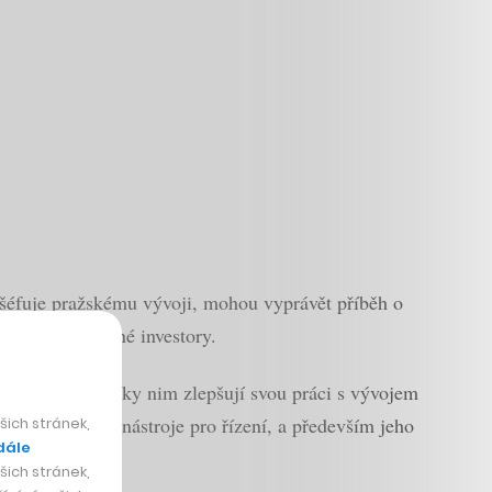
 šéfuje pražskému vývoji, mohou vyprávět příběh o
přilákali zvučné investory.
ndesku, které díky nim zlepšují svou práci s vývojem
xcelu a další nástroje pro řízení, a především jeho
ich stránek,
dále
ich stránek,