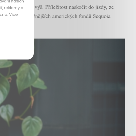
ívání našich
eště o úroveň výš. Příležitost naskočit do jízdy, ze
í, reklamy a
r.o. Více
jeden z nejprestižnějších amerických fondů Sequoia