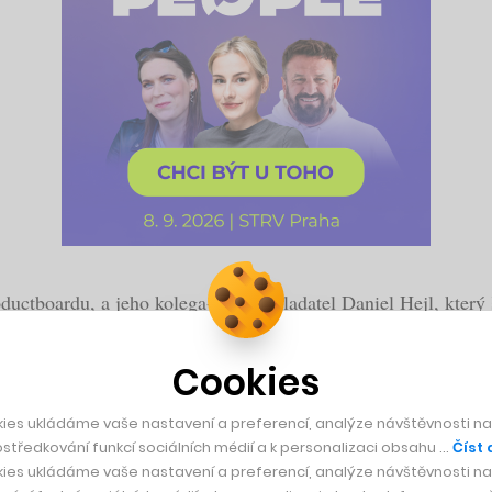
ductboardu, a jeho kolega-spoluzakladatel Daniel Hejl, který
16 zaměstnanců, svůj produkt prodali stovkám velkých firem a 
Cookies
řes dva a půl tisíce firem včetně Microsoftu, Avastu nebo Ze
anažery, jenž v mnoha firmách nahrazuje nekonečné tabulky v E
ies ukládáme vaše nastavení a preferencí, analýze návštěvnosti naš
středkování funkcí sociálních médií a k personalizaci obsahu …
Číst 
ies ukládáme vaše nastavení a preferencí, analýze návštěvnosti naš