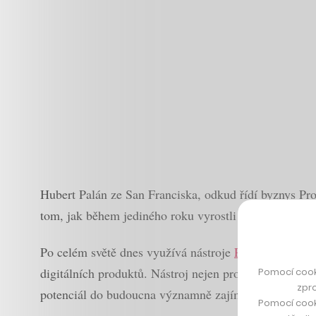
Hubert Palán ze San Franciska, odkud řídí byznys Pro
tom, jak během jediného roku vyrostli ze 46 lidí na 1
Po celém světě dnes využívá nástroje
Productboardu
p
digitálních produktů. Nástroj nejen pro produktové m
Pomocí cook
zpro
potenciál do budoucna významně zajímá i investory.
Pomocí cook