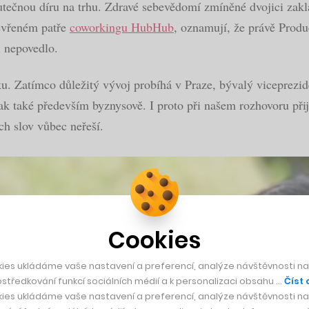
skutečnou díru na trhu. Zdravé sebevědomí zmíněné dvojici zak
tevřeném patře
coworkingu HubHub
, oznamují, že právě Prod
 nepovedlo.
Zatímco důležitý vývoj probíhá v Praze, bývalý vicepreziden
ak také především byznysově. I proto při našem rozhovoru přijd
ch slov vůbec neřeší.
Cookies
ies ukládáme vaše nastavení a preferencí, analýze návštěvnosti naš
středkování funkcí sociálních médií a k personalizaci obsahu …
Číst 
ies ukládáme vaše nastavení a preferencí, analýze návštěvnosti naš