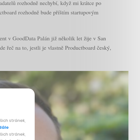
ladatelů rozhodně nechybí, když mi krátce po
uctboard rozhodně bude příštím startupovým
t v GoodData Palán již několik let žije v San
e řeč na to, jestli je vlastně Productboard český,
ich stránek,
dále
ich stránek,