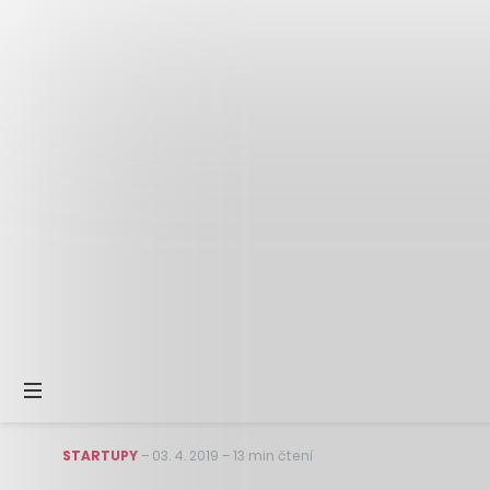
STARTUPY
–
03. 4. 2019
–
13 min čtení