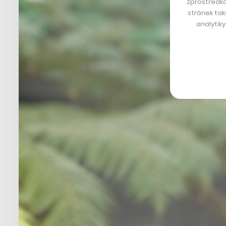
zprostředko
stránek tak
analytik