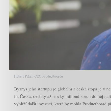
Hubert Palán, CEO Productboardu
Byznys jeho startupu je globální a česká stopa je v 
i z Česka, desítky až stovky milionů korun do něj nal
vyhlíží další investici, která by mohla Productboard p