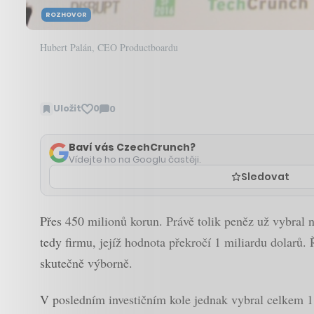
ROZHOVOR
Hubert Palán, CEO Productboardu
Uložit
0
0
Zobrazit
komentáře
Baví vás CzechCrunch?
Vídejte ho na Googlu častěji.
Sledovat
Přes 450 milionů korun. Právě tolik peněz už vybral n
tedy firmu, jejíž hodnota překročí 1 miliardu dolarů
skutečně výborně.
V posledním investičním kole jednak vybral celkem 1