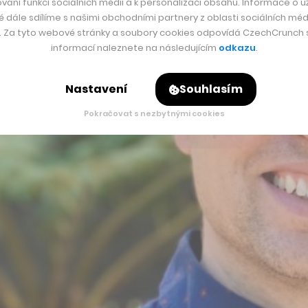
vání funkcí sociálních médií a k personalizaci obsahu. Informace o už
é dále sdílíme s našimi obchodními partnery z oblasti sociálních médi
y. Za tyto webové stránky a soubory cookies odpovídá CzechCrunch s.
informací naleznete na následujícím
odkazu
.
Nastavení
Souhlasím
Pokračovat s nezbytnými cookies