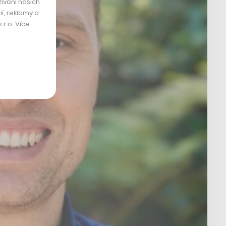
ívání našich
í, reklamy a
r.o. Více