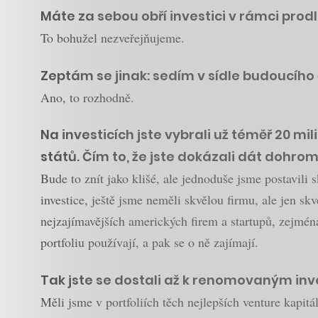
Máte za sebou obří investici v rámci prod
To bohužel nezveřejňujeme.
Zeptám se jinak: sedím v sídle budoucíh
Ano, to rozhodně.
Na investicích jste vybrali už téměř 20 mi
států. Čím to, že jste dokázali dát dohr
Bude to znít jako klišé, ale jednoduše jsme postavili 
investice, ještě jsme neměli skvělou firmu, ale jen sk
nejzajímavějších amerických firem a startupů, zejména z
portfoliu používají, a pak se o ně zajímají.
Tak jste se dostali až k renomovaným inv
Měli jsme v portfoliích těch nejlepších venture kapit