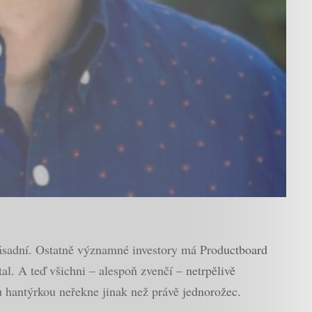
 zásadní. Ostatně významné investory má Productboard
al. A teď všichni – alespoň zvenčí – netrpělivě
ou hantýrkou neřekne jinak než právě jednorožec.