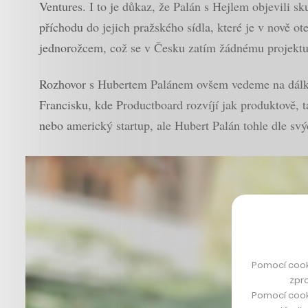
Ventures. I to je důkaz, že Palán s Hejlem objevili 
příchodu do jejich pražského sídla, které je v nově o
jednorožcem, což se v Česku zatím žádnému projektu
Rozhovor s Hubertem Palánem ovšem vedeme na dálku. 
Francisku, kde Productboard rozvíjí jak produktově, t
nebo americký startup, ale Hubert Palán tohle dle svý
Pomocí cook
zpro
Pomocí cook