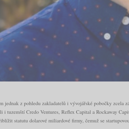
něm jednak z pohledu zakladatelů i vývojářské pobočky zcela
ili i tuzemští Credo Ventures, Reflex Capital a Rockaway Capit
řiblížit statutu dolarové miliardové firmy, čemuž se startupov