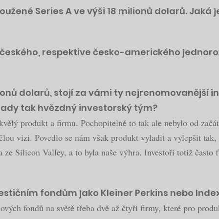
loužené Series A ve výši 18 milionů dolarů. Jak
o českého, respektive česko-amerického jednor
lionů dolarů, stojí za vámi ty nejrenomovanější i
omady tak hvězdný investorský tým?
skvělý produkt a firmu. Pochopitelně to tak ale nebylo od začá
vělou vizi. Povedlo se nám však produkt vyladit a vylepšit tak
e Silicon Valley, a to byla naše výhra. Investoři totiž často fu
estičním fondům jako Kleiner Perkins nebo Inde
álových fondů na světě třeba dvě až čtyři firmy, které pro p