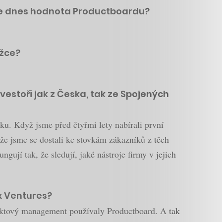
á je dnes hodnota Productboardu?
ožce?
nvestoři jak z Česka, tak ze Spojených
tku. Když jsme před čtyřmi lety nabírali první
, že jsme se dostali ke stovkám zákazníků z těch
ngují tak, že sledují, jaké nástroje firmy v jejich
x Ventures?
roduktový management používaly Productboard. A tak