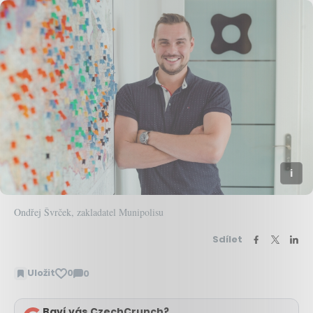
Ondřej Švrček, zakladatel Munipolisu
Sdílet
Uložit
0
0
Zobrazit
komentáře
Baví vás CzechCrunch?