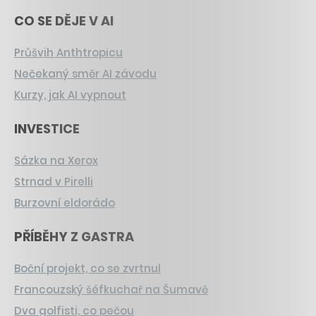
CO SE DĚJE V AI
Průšvih Anthtropicu
Nečekaný směr AI závodu
Kurzy, jak AI vypnout
INVESTICE
Sázka na Xerox
Strnad v Pirelli
Burzovní eldorádo
PŘÍBĚHY Z GASTRA
Boční projekt, co se zvrtnul
Francouzský šéfkuchař na Šumavě
Dva golfisti, co pečou