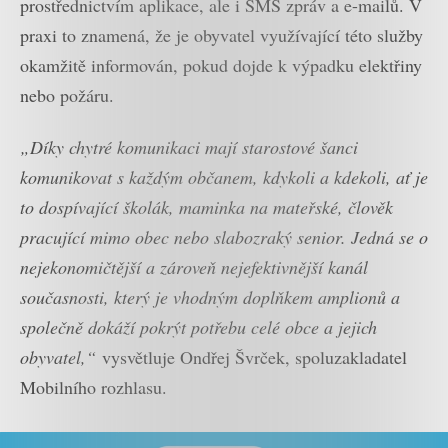
prostřednictvím aplikace, ale i SMS zpráv a e-mailů. V
praxi to znamená, že je obyvatel využívající této služby
okamžitě informován, pokud dojde k výpadku elektřiny
nebo požáru.
„Díky chytré komunikaci mají starostové šanci
komunikovat s každým občanem, kdykoli a kdekoli, ať je
to dospívající školák, maminka na mateřské, člověk
pracující mimo obec nebo slabozraký senior. Jedná se o
nejekonomičtější a zároveň nejefektivnější kanál
současnosti, který je vhodným doplňkem amplionů a
společně dokáží pokrýt potřebu celé obce a jejich
obyvatel,“
vysvětluje Ondřej Švrček, spoluzakladatel
Mobilního rozhlasu.