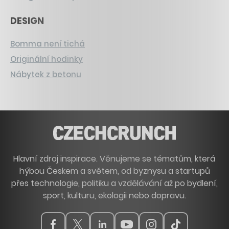
DESIGN
Bomma není tichá
Originální hodinky
Nábytek z betonu
Hlavní zdroj inspirace. Věnujeme se tématům, která
hýbou Českem a světem, od byznysu a startupů
přes technologie, politiku a vzdělávání až po bydlení,
sport, kulturu, ekologii nebo dopravu.