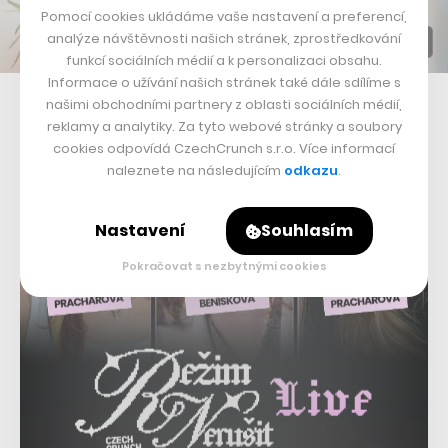
Pomocí cookies ukládáme vaše nastavení a preferencí,
analýze návštěvnosti našich stránek, zprostředkování
funkcí sociálních médií a k personalizaci obsahu.
Informace o užívání našich stránek také dále sdílíme s
Zakladatel aplikace Záchrana Filip Maleňák a zakladatel Mobilního
našimi obchodními partnery z oblasti sociálních médií,
rozhlasu Ondřej Švrček
reklamy a analytiky. Za tyto webové stránky a soubory
cookies odpovídá CzechCrunch s.r.o. Více informací
naleznete na následujícím
odkazu
.
Nastavení
Souhlasím
Pokračovat s nezbytnými cookies