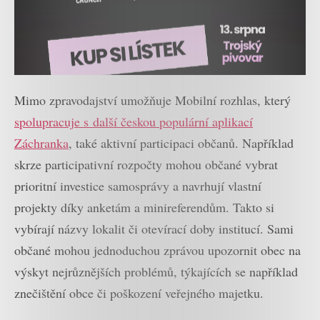
Mimo zpravodajství umožňuje Mobilní rozhlas, který
spolupracuje s další českou populární aplikací
Záchranka
, také aktivní participaci občanů. Například
skrze participativní rozpočty mohou občané vybrat
prioritní investice samosprávy a navrhují vlastní
projekty díky anketám a minireferendům. Takto si
vybírají názvy lokalit či otevírací doby institucí. Sami
občané mohou jednoduchou zprávou upozornit obec na
výskyt nejrůznějších problémů, týkajících se například
znečištění obce či poškození veřejného majetku.