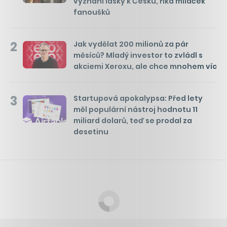
vyznání lásky k Česku, říká miláček
fanoušků
2
Jak vydělat 200 milionů za pár
měsíců? Mladý investor to zvládl s
akciemi Xeroxu, ale chce mnohem víc
3
Startupová apokalypsa: Před lety
měl populární nástroj hodnotu 11
miliard dolarů, teď se prodal za
desetinu