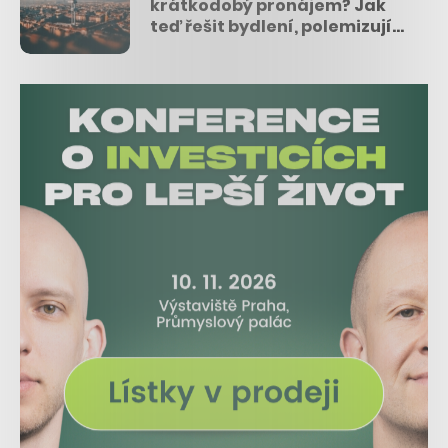
krátkodobý pronájem? Jak
teď řešit bydlení, polemizují
české startupy UlovDomov.cz
a Flatio