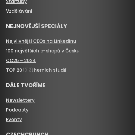
Startupy
Vzdělávání
NEJNOVĚJŠÍ SPECIÁLY
Nejvlivnější CEOs na LinkedInu
100 největších e-shopů v Česku
CC25 – 2024
TOP 20 🇨🇿 herních studií
DÁLE TVOŘÍME
Newslettery
Podcasty
Eventy
CZECHCRUNCH