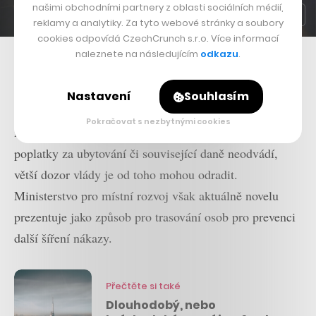
našimi obchodními partnery z oblasti sociálních médií,
reklamy a analytiky. Za tyto webové stránky a soubory
cookies odpovídá CzechCrunch s.r.o. Více informací
naleznete na následujícím
odkazu
.
Klíčenka s logem Airbnb
Stát díky tomu získá přehled o poskytování ubytovacích
Nastavení
Souhlasím
služeb prostřednictvím Airbnb a dalších podobných
Pokračovat s nezbytnými cookies
internetových platforem. Pronajímatelé bytů často
poplatky za ubytování či související daně neodvádí,
větší dozor vlády je od toho mohou odradit.
Ministerstvo pro místní rozvoj však aktuálně novelu
prezentuje jako způsob pro trasování osob pro prevenci
další šíření nákazy.
Přečtěte si také
Dlouhodobý, nebo