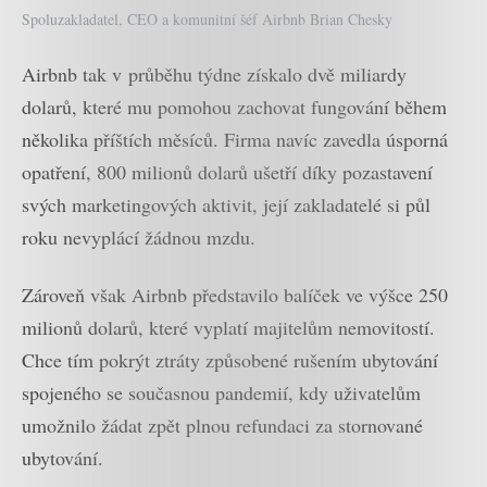
Spoluzakladatel, CEO a komunitní šéf Airbnb Brian Chesky
Airbnb tak v průběhu týdne získalo dvě miliardy
dolarů, které mu pomohou zachovat fungování během
několika příštích měsíců. Firma navíc zavedla úsporná
opatření, 800 milionů dolarů ušetří díky pozastavení
svých marketingových aktivit, její zakladatelé si půl
roku nevyplácí žádnou mzdu.
Zároveň však Airbnb představilo balíček ve výšce 250
milionů dolarů, které vyplatí majitelům nemovitostí.
Chce tím pokrýt ztráty způsobené rušením ubytování
spojeného se současnou pandemií, kdy uživatelům
umožnilo žádat zpět plnou refundaci za stornované
ubytování.