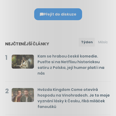
Přejít do diskuze
Týden
Měsíc
NEJČTENĚJŠÍ ČLÁNKY
1
Kam se hrabou české komedie.
Pusťte si na Netflixu historickou
satiru z Polska, její humor platí i na
nás
2
Hvězda Kingdom Come otevírá
hospodu na Vinohradech. Je to moje
vyznání lásky k Česku, říká miláček
fanoušků