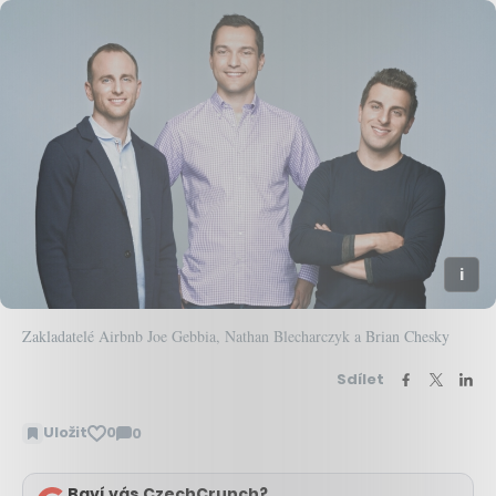
Zakladatelé Airbnb Joe Gebbia, Nathan Blecharczyk a Brian Chesky
Sdílet
Uložit
0
0
Zobrazit
komentáře
Baví vás CzechCrunch?