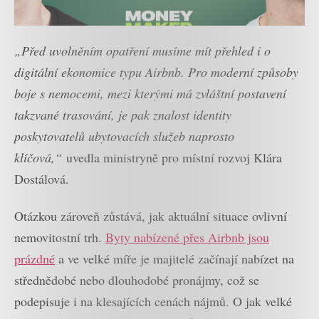
„Před uvolněním opatření musíme mít přehled i o
digitální ekonomice typu Airbnb. Pro moderní způsoby
boje s nemocemi, mezi kterými má zvláštní postavení
takzvané trasování, je pak znalost identity
poskytovatelů ubytovacích služeb naprosto
klíčová,“
uvedla ministryně pro místní rozvoj Klára
Dostálová.
Otázkou zároveň zůstává, jak aktuální situace ovlivní
nemovitostní trh.
Byty nabízené přes Airbnb jsou
prázdné
a ve velké míře je majitelé začínají nabízet na
střednědobé nebo dlouhodobé pronájmy, což se
podepisuje i na klesajících cenách nájmů. O jak velké