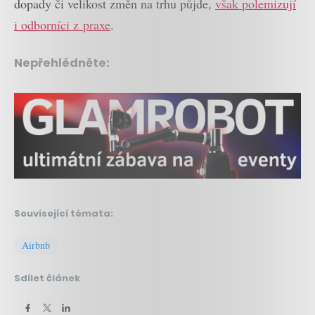
dopady či velikost změn na trhu půjde,
však polemizují
i odborníci z praxe
.
Nepřehlédněte:
Související témata:
Airbnb
Sdílet článek