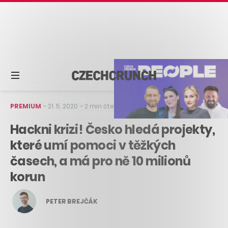
PREMIUM
–
21. 5. 2020
–
2 min čtení
Hackni krizi! Česko hledá projekty,
které umí pomoci v těžkých
časech, a má pro ně 10 milionů
korun
PETER BREJČÁK