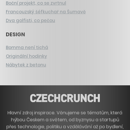
Boční projekt, co se zvrtnul
Francouzský šéfkuchař na Šumavě
Dva golfisti, co pečou
DESIGN
Bomma není tichá
Originální hodinky
Nábytek z betonu
Hlavní zdroj inspirace. Věnujeme se tématům, která
hýbou Českem a světem, od byznysu a startupů
přes technologie, politiku a vzdělávání až po bydlení,