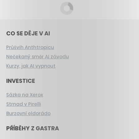
CO SE DĚJE V AI
Průšvih Anthtropicu
Nečekaný směr AI závodu
Kurzy, jak AI vypnout
INVESTICE
Sázka na Xerox
Strnad v Pirelli
Burzovní eldorádo
PŘÍBĚHY Z GASTRA