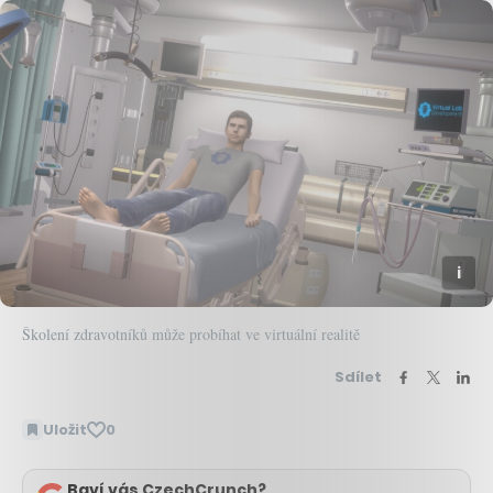
Školení zdravotníků může probíhat ve virtuální realitě
Sdílet
Uložit
0
Baví vás CzechCrunch?