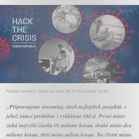
Nejlepší projekty získají na Hack the Crisis miliony korun
„Připravujeme streaming všech nejlepších projektů, v
jehož rámci proběhne i vyhlášení vítězů. První místo
získá nejvyšší částku tři miliony korun, druhé místo dva
miliony korun, třetí místo milion korun. Na čtvrté místo