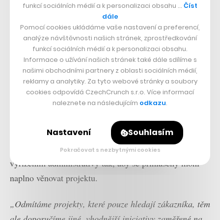
funkcí sociálních médií a k personalizaci obsahu …
Číst
dále
Přečtěte si také
Pomocí cookies ukládáme vaše nastavení a preferencí,
Jsme v nich vážně dobří.
analýze návštěvnosti našich stránek, zprostředkování
Česko se může stát v
funkcí sociálních médií a k personalizaci obsahu.
nanotechnologiích světovou
Informace o užívání našich stránek také dále sdílíme s
velmocí, říká nanoexpert Jiří
našimi obchodními partnery z oblasti sociálních médií,
Kůs
reklamy a analytiky. Za tyto webové stránky a soubory
Projekty, které v rámci hackathonu dostanu zelenou, se
cookies odpovídá CzechCrunch s.r.o. Více informací
naleznete na následujícím
odkazu
.
následně spojí se zástupci týmu Spojujeme Česko a
pomohou jim zajistit například výpočetní kapacity,
Nastavení
Souhlasím
poradenství, finanční podporu nebo propojení se
zástupci dalších firem i státu. Zároveň pomůžou s
Pokračovat s nezbytnými cookies
vyřízením administrativy tak, aby se přihlášený mohl
naplno věnovat projektu.
„Odmítáme projekty, které pouze hledají zákazníka, těm
ale doporučíme jiné, vhodnější iniciativy zaměřené na