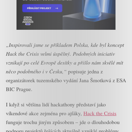
„Inspirovali jsme se příkladem Polska, kde byl koncept
Hack the Crisis velmi úspěšný. Podobných iniciativ
vznikají po celé Evropě desítky a přišlo nám skvělé mít
něco podobného i v Česku,“
popisuje jedna z
organizátorek tuzemského vydání Jana Šmotková z ESA
BIC Prague.
I když si většina lidí hackathony představí jako
víkendové akce zejména pro ajťáky,
Hack the Crisis
funguje trochu jiným způsobem – jde o dlouhodobou
podporu projektů řešících aktuálně vzniklé problémy