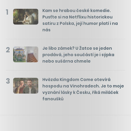
1
Kam se hrabou české komedie.
Pusťte si na Netflixu historickou
satiru z Polska, její humor platí i na
nás
2
Je libo zámek? U Žatce se jeden
prodává, jeho součástí je i sýpka
nebo sušárna chmele
3
Hvězda Kingdom Come otevírá
hospodu na Vinohradech. Je to moje
vyznání lásky k Česku, říká miláček
fanoušků