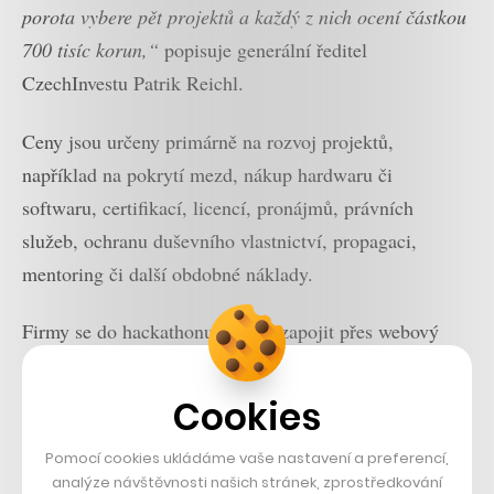
porota vybere pět projektů a každý z nich ocení částkou
700 tisíc korun,“
popisuje generální ředitel
CzechInvestu Patrik Reichl.
Ceny jsou určeny primárně na rozvoj projektů,
například na pokrytí mezd, nákup hardwaru či
softwaru, certifikací, licencí, pronájmů, právních
služeb, ochranu duševního vlastnictví, propagaci,
mentoring či další obdobné náklady.
Firmy se do hackathonu mohou zapojit přes webový
formulář, přihlášky pak do 48 hodin vyhodnocuje
porota složená z expertů, akademické sféry či státní
Cookies
správy s přímým napojením na ústřední krizový štáb
Pomocí cookies ukládáme vaše nastavení a preferencí,
mapující priority a potřeby státu.
analýze návštěvnosti našich stránek, zprostředkování