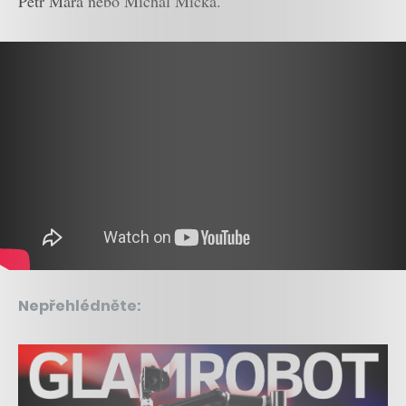
Petr Mára nebo Michal Mička.
Nepřehlédněte: