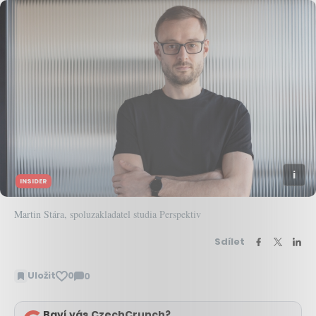
INSIDER
Martin Stára, spoluzakladatel studia Perspektiv
Sdílet
Uložit
0
0
Zobrazit
komentáře
Baví vás CzechCrunch?