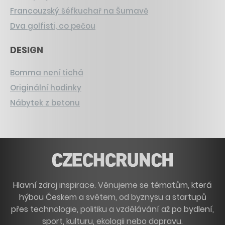
Francouzský šéfkuchař na Šumavě
Dva golfisti, co pečou
DESIGN
Bomma není tichá
Originální hodinky
Nábytek z betonu
Hlavní zdroj inspirace. Věnujeme se tématům, která
hýbou Českem a světem, od byznysu a startupů
přes technologie, politiku a vzdělávání až po bydlení,
sport, kulturu, ekologii nebo dopravu.