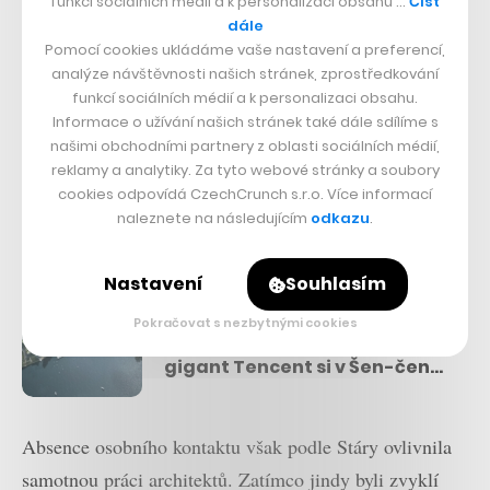
funkcí sociálních médií a k personalizaci obsahu …
Číst
architekt.
dále
Pomocí cookies ukládáme vaše nastavení a preferencí,
analýze návštěvnosti našich stránek, zprostředkování
Podle Stáry ale bude akcelerovat například trend
funkcí sociálních médií a k personalizaci obsahu.
zmenšování kanceláří, i v důsledku větší míry práce z
Informace o užívání našich stránek také dále sdílíme s
našimi obchodními partnery z oblasti sociálních médií,
domova. Z dlouhodobého hlediska však doufá, že
reklamy a analytiky. Za tyto webové stránky a soubory
dosavadně nastavené trendy v oblasti architektury
cookies odpovídá CzechCrunch s.r.o. Více informací
kanceláří spíš koronavirus neovlivní.
naleznete na následujícím
odkazu
.
Nastavení
Souhlasím
Přečtěte si také
Moderní urbanismus na
Pokračovat s nezbytnými cookies
čínský způsob. Technologický
gigant Tencent si v Šen-čenu
postaví obří čtvrť 21. století
Absence osobního kontaktu však podle Stáry ovlivnila
samotnou práci architektů. Zatímco jindy byli zvyklí