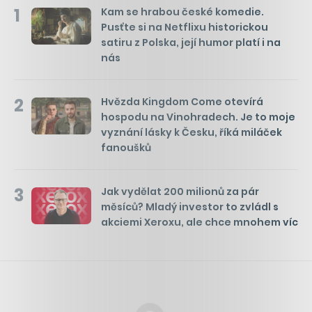
1
Kam se hrabou české komedie.
Pusťte si na Netflixu historickou
satiru z Polska, její humor platí i na
nás
2
Hvězda Kingdom Come otevírá
hospodu na Vinohradech. Je to moje
vyznání lásky k Česku, říká miláček
fanoušků
3
Jak vydělat 200 milionů za pár
měsíců? Mladý investor to zvládl s
akciemi Xeroxu, ale chce mnohem víc