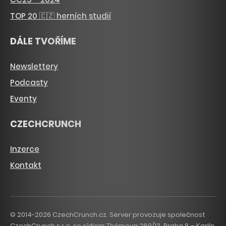
TOP 20 🇨🇿 herních studií
DÁLE TVOŘÍME
Newslettery
Podcasty
Eventy
CZECHCRUNCH
Inzerce
Kontakt
© 2014-2026 CzechCrunch.cz. Server provozuje společnost
CzechCrunch s.r.o. se sídlem Thámova 289/13, Praha 8 – Karlín,