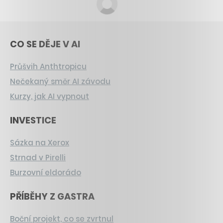
CO SE DĚJE V AI
Průšvih Anthtropicu
Nečekaný směr AI závodu
Kurzy, jak AI vypnout
INVESTICE
Sázka na Xerox
Strnad v Pirelli
Burzovní eldorádo
PŘÍBĚHY Z GASTRA
Boční projekt, co se zvrtnul