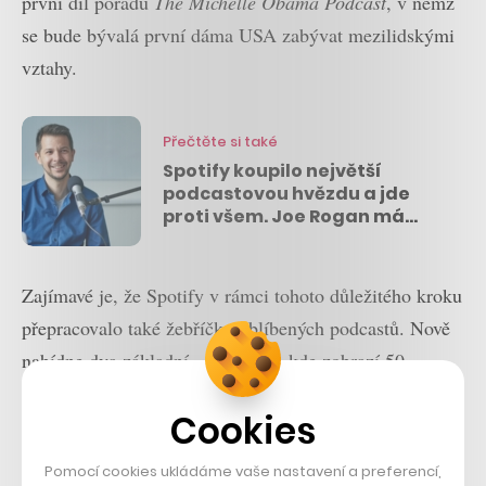
první díl pořadu
The Michelle Obama Podcast
, v němž
se bude bývalá první dáma USA zabývat mezilidskými
vztahy.
Přečtěte si také
Spotify koupilo největší
podcastovou hvězdu a jde
proti všem. Joe Rogan má
přilákat miliony lidí, píše Dan
Tržil
Zajímavé je, že Spotify v rámci tohoto důležitého kroku
přepracovalo také žebříčky oblíbených podcastů. Nově
nabídne dva základní –
Trending
, kde zobrazí 50
ambiciózních pořadů, a
Top
, pod kterým bude k
Cookies
nalezení těch nejlepších 200 podcastů na platformě.
Pomocí cookies ukládáme vaše nastavení a preferencí,
V Česku se podle našich testů zatím neukázaly, ale lze