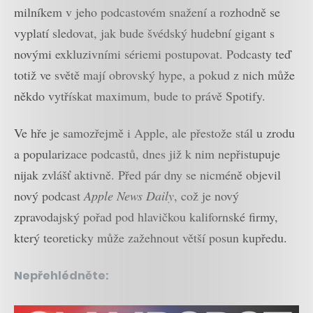
milníkem v jeho podcastovém snažení a rozhodně se
vyplatí sledovat, jak bude švédský hudební gigant s
novými exkluzivními sériemi postupovat. Podcasty teď
totiž ve světě mají obrovský hype, a pokud z nich může
někdo vytřískat maximum, bude to právě Spotify.
Ve hře je samozřejmě i Apple, ale přestože stál u zrodu
a popularizace podcastů, dnes již k nim nepřistupuje
nijak zvlášť aktivně. Před pár dny se nicméně objevil
nový podcast
Apple News Daily
, což je nový
zpravodajský pořad pod hlavičkou kalifornské firmy,
který teoreticky může zažehnout větší posun kupředu.
Nepřehlédněte: