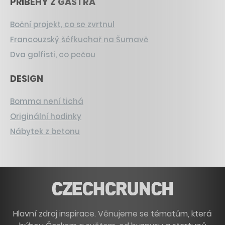
PŘÍBĚHY Z GASTRA
Boční projekt, co se zvrtnul
Francouzský šéfkuchař na Šumavě
Dva golfisti, co pečou
DESIGN
Bomma není tichá
Originální hodinky
Nábytek z betonu
Hlavní zdroj inspirace. Věnujeme se tématům, která