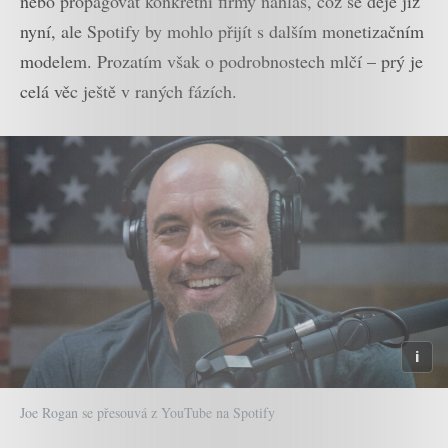
nebo propagovat konkrétní firmy nahlas, což se děje již
nyní, ale Spotify by mohlo přijít s dalším monetizačním
modelem. Prozatím však o podrobnostech mlčí – prý je
celá věc ještě v raných fázích.
Joe Rogan se přesouvá z YouTube na Spotify