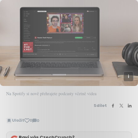
Na Spotify si nově přehrajete podcasty včetně videa
Sdílet
Uložit
0
0
Zobrazit
komentáře
Baví vás CzechCrunch?