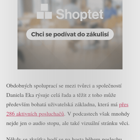
Obdobných spoluprací se mezi tvůrci a společností
Daniela Eka rýsuje celá řada a těžit z toho může
především bohatá uživatelská základna, která má
přes
286 aktivních posluchačů
. V podcastech však mnohdy
nejde jen o audio stopu, ale také vizuální stránku věci.
Někdy se zkrátka hodí se na hosta během poslechu