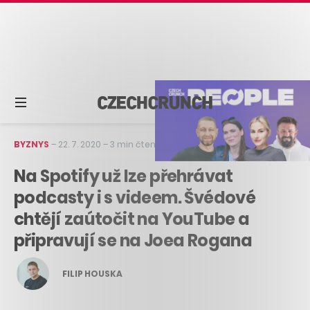
BYZNYS
–
22. 7. 2020
–
3 min čtení
Na Spotify už lze přehrávat
podcasty i s videem. Švédové
chtějí zaútočit na YouTube a
připravují se na Joea Rogana
FILIP HOUSKA