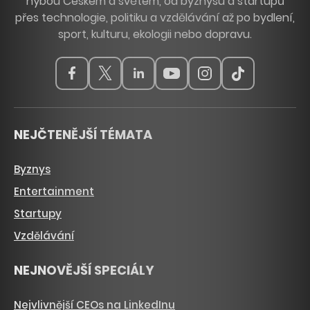
hýbou Českem a světem, od byznysu a startupů
přes technologie, politiku a vzdělávání až po bydlení,
sport, kulturu, ekologii nebo dopravu.
NEJČTENĚJŠÍ TÉMATA
Byznys
Entertainment
Startupy
Vzdělávání
NEJNOVĚJŠÍ SPECIÁLY
Nejvlivnější CEOs na LinkedInu