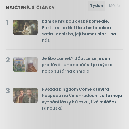
Týden
Měsíc
NEJČTENĚJŠÍ ČLÁNKY
1
Kam se hrabou české komedie.
Pusťte si na Netflixu historickou
satiru z Polska, její humor platí i na
nás
2
Je libo zámek? U Žatce se jeden
prodává, jeho součástí je i sýpka
nebo sušárna chmele
3
Hvězda Kingdom Come otevírá
hospodu na Vinohradech. Je to moje
vyznání lásky k Česku, říká miláček
fanoušků