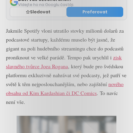
Vídejte ho na Googlu častěji.
Sledovat
Preferovat
Jakmile Spotify vloni utratilo stovky milionů dolarů za
podcastové startupy, každému muselo být jasné, že
gigant na poli hudebního streamingu chce do podcastů
proniknout ve velké parádě. Tempo pak urychlil i
zisk
slavného tvůrce Joea Rogana
, který bude pro švédskou
platformu exkluzivně nahrávat své podcasty, jež patří ve
světě k těm nejposlouchanějším, nebo zajištění
nového
obsahu od Kim Kardashian či DC Comics
. To navíc
není vše.