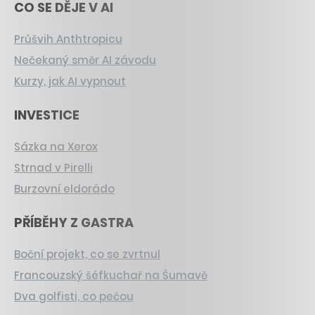
CO SE DĚJE V AI
Průšvih Anthtropicu
Nečekaný směr AI závodu
Kurzy, jak AI vypnout
INVESTICE
Sázka na Xerox
Strnad v Pirelli
Burzovní eldorádo
PŘÍBĚHY Z GASTRA
Boční projekt, co se zvrtnul
Francouzský šéfkuchař na Šumavě
Dva golfisti, co pečou