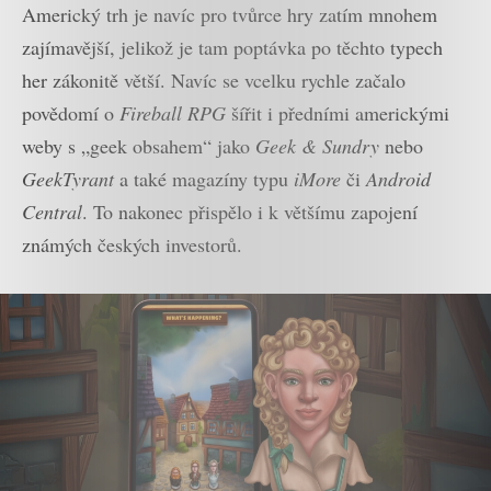
Americký trh je navíc pro tvůrce hry zatím mnohem
zajímavější, jelikož je tam poptávka po těchto typech
her zákonitě větší. Navíc se vcelku rychle začalo
povědomí o
Fireball RPG
šířit i předními americkými
weby s „geek obsahem“ jako
Geek & Sundry
nebo
GeekTyrant
a také magazíny typu
iMore
či
Android
Central
. To nakonec přispělo i k většímu zapojení
známých českých investorů.