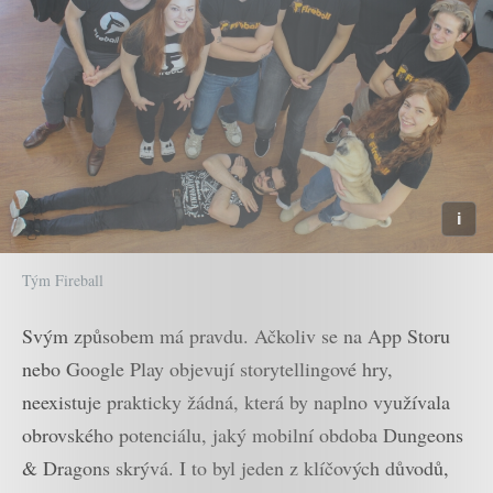
Tým Fireball
Svým způsobem má pravdu. Ačkoliv se na App Storu
nebo Google Play objevují storytellingové hry,
neexistuje prakticky žádná, která by naplno využívala
obrovského potenciálu, jaký mobilní obdoba Dungeons
& Dragons skrývá. I to byl jeden z klíčových důvodů,