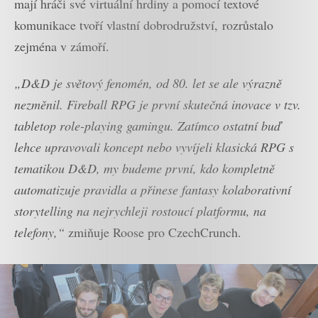
mají hráči své virtuální hrdiny a pomocí textové
komunikace tvoří vlastní dobrodružství, rozrůstalo
zejména v zámoří.
„D&D je světový fenomén, od 80. let se ale výrazně
nezměnil. Fireball RPG je první skutečná inovace v tzv.
tabletop role-playing gamingu. Zatímco ostatní buď
lehce upravovali koncept nebo vyvíjeli klasická RPG s
tematikou D&D, my budeme první, kdo kompletně
automatizuje pravidla a přinese fantasy kolaborativní
storytelling na nejrychleji rostoucí platformu, na
telefony,“
zmiňuje Roose pro CzechCrunch.