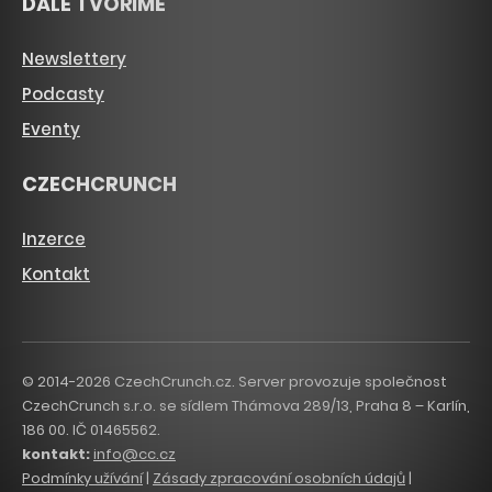
DÁLE TVOŘÍME
Newslettery
Podcasty
Eventy
CZECHCRUNCH
Inzerce
Kontakt
© 2014-2026 CzechCrunch.cz. Server provozuje společnost
CzechCrunch s.r.o. se sídlem Thámova 289/13, Praha 8 – Karlín,
186 00. IČ 01465562.
kontakt:
info@cc.cz
Podmínky užívání
|
Zásady zpracování osobních údajů
|