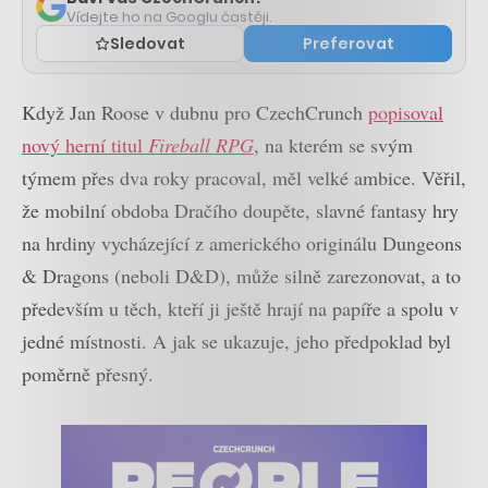
Vídejte ho na Googlu častěji.
Sledovat
Preferovat
Když Jan Roose v dubnu pro CzechCrunch
popisoval
nový herní titul
Fireball RPG
, na kterém se svým
týmem přes dva roky pracoval, měl velké ambice. Věřil,
že mobilní obdoba Dračího doupěte, slavné fantasy hry
na hrdiny vycházející z amerického originálu Dungeons
& Dragons (neboli D&D), může silně zarezonovat, a to
především u těch, kteří ji ještě hrají na papíře a spolu v
jedné místnosti. A jak se ukazuje, jeho předpoklad byl
poměrně přesný.