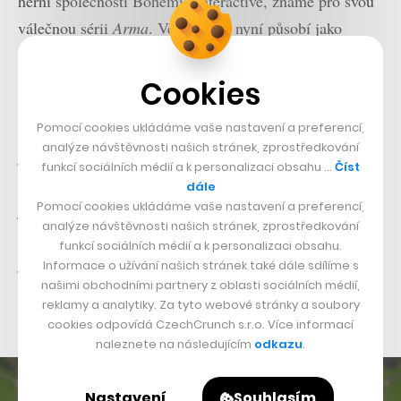
herní společnosti Bohemia Interactive, známé pro svou
válečnou sérii
Arma
. Ve startupu nyní působí jako
projektový manažer a content director. Divizi pro herní
obsah pak Fireball ještě rozšířil o další ilustrátory.
Cookies
„Není to jen o zaměstnancích. Společně s námi tvoří
Pomocí cookies ukládáme vaše nastavení a preferencí,
analýze návštěvnosti našich stránek, zprostředkování
produkt přes dva tisíce nadšenců na Discordu, kde je
funkcí sociálních médií a k personalizaci obsahu …
Číst
necháváme hlasovat a diskutovat o funkcích, UX nebo o
dále
Pomocí cookies ukládáme vaše nastavení a preferencí,
plánovaném obsahu. To nám ohromně pomáhá zůstávat
analýze návštěvnosti našich stránek, zprostředkování
lean a být si jistí, že dlouhodobě kreslíme a vyvíjíme
funkcí sociálních médií a k personalizaci obsahu.
produkt, který oni budou chtít,“
dodává Roose, který v
Informace o užívání našich stránek také dále sdílíme s
našimi obchodními partnery z oblasti sociálních médií,
minulosti pracoval pro tuzemský analytický startup
reklamy a analytiky. Za tyto webové stránky a soubory
SpaceKnow.
cookies odpovídá CzechCrunch s.r.o. Více informací
naleznete na následujícím
odkazu
.
Nastavení
Souhlasím