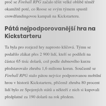
proč se
Fireball RPG
začalo těšit velké oblibě téměř
okamžitě poté, co Roose se svým týmem spustil
crowdfundingovou kampaň na Kickstarteru.
Pátá nejpodporovanější hra na
Kickstarteru
Ta byla pro rozjezd hry naprosto klíčová. Týmu se
podařilo zlákat přes 2 900 lidí, kteří se podíleli na
částce 65 tisíc dolarů, což podle dubnového kurzu
představovalo zhruba 1,6 milionu korun. Současně se
Fireball RPG
stalo pátou nejvíce podporovanou mobilní
hrou v historii Kickstarteru, přičemž zhruba 80 procent
lidí bylo ze Spojených států a někteří z nich si kupovali
předplatné za 190 dolarů na rok předem.