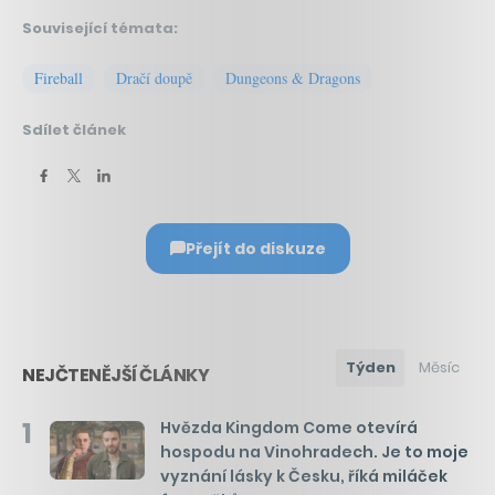
Související témata:
Fireball
Dračí doupě
Dungeons & Dragons
Sdílet článek
Přejít do diskuze
Týden
Měsíc
NEJČTENĚJŠÍ ČLÁNKY
1
Hvězda Kingdom Come otevírá
hospodu na Vinohradech. Je to moje
vyznání lásky k Česku, říká miláček