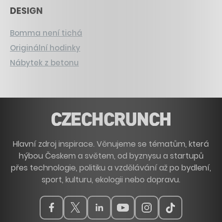
DESIGN
Bomma není tichá
Originální hodinky
Nábytek z betonu
Hlavní zdroj inspirace. Věnujeme se tématům, která
hýbou Českem a světem, od byznysu a startupů
přes technologie, politiku a vzdělávání až po bydlení,
sport, kulturu, ekologii nebo dopravu.