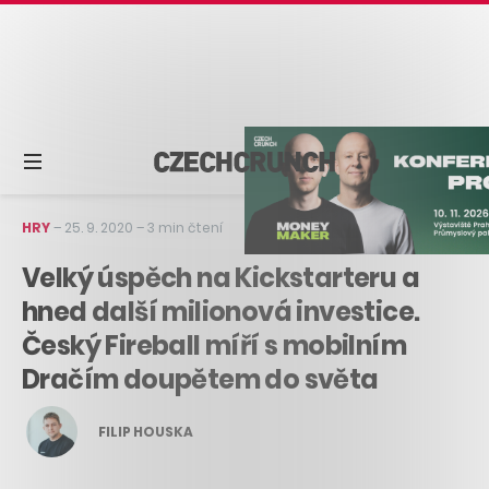
HRY
–
25. 9. 2020
–
3 min čtení
Velký úspěch na Kickstarteru a
hned další milionová investice.
Český Fireball míří s mobilním
Dračím doupětem do světa
FILIP HOUSKA