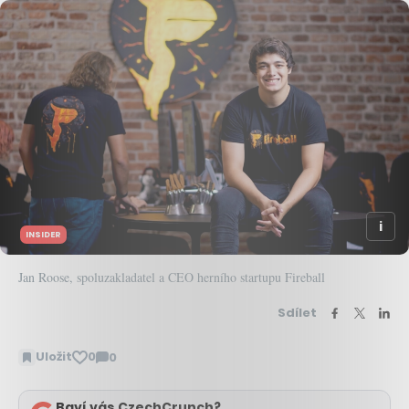
INSIDER
Jan Roose, spoluzakladatel a CEO herního startupu Fireball
Sdílet
Uložit
0
0
Zobrazit
komentáře
Baví vás CzechCrunch?