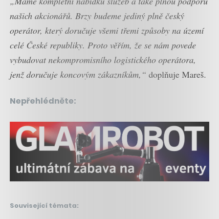
„Máme kompletní nabídku služeb a také plnou podporu
našich akcionářů. Brzy budeme jediný plně český
operátor, který doručuje všemi třemi způsoby na území
celé České republiky. Proto věřím, že se nám povede
vybudovat nekompromisního logistického operátora,
jenž doručuje koncovým zákazníkům,“
doplňuje Mareš.
Nepřehlédněte:
Související témata: