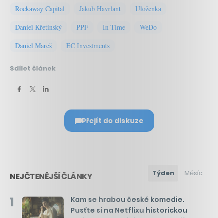
Rockaway Capital
Jakub Havrlant
Uloženka
Daniel Křetínský
PPF
In Time
WeDo
Daniel Mareš
EC Investments
Sdílet článek
Přejít do diskuze
Týden
Měsíc
NEJČTENĚJŠÍ ČLÁNKY
1
Kam se hrabou české komedie.
Pusťte si na Netflixu historickou