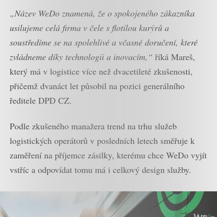
„Název WeDo znamená, že o spokojeného zákazníka
usilujeme celá firma v čele s flotilou kurýrů a
soustředíme se na spolehlivé a včasné doručení, které
zvládneme díky technologii a inovacím,“
říká Mareš,
který má v logistice více než dvacetileté zkušenosti,
přičemž dvanáct let působil na pozici generálního
ředitele DPD CZ.
Podle zkušeného manažera trend na trhu služeb
logistických operátorů v posledních letech směřuje k
zaměření na příjemce zásilky, kterému chce WeDo vyjít
vstříc a odpovídat tomu má i celkový design služby.