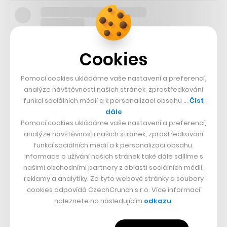
V příštím roce má navíc přibýt také možnost objednání
Cookies
zboží minimálně do stovky výdejních samoobslužných
Pomocí cookies ukládáme vaše nastavení a preferencí,
boxů. Ty obecně získávají na stále větší popularitě a
analýze návštěvnosti našich stránek, zprostředkování
buduje je Alza, Mall či
Rohlik.cz
a nedávno se
přidala
funkcí sociálních médií a k personalizaci obsahu …
Číst
dále
také Zásilkovna
nebo
online lékárna Pilulka
.
Pomocí cookies ukládáme vaše nastavení a preferencí,
analýze návštěvnosti našich stránek, zprostředkování
funkcí sociálních médií a k personalizaci obsahu.
Informace o užívání našich stránek také dále sdílíme s
našimi obchodními partnery z oblasti sociálních médií,
reklamy a analytiky. Za tyto webové stránky a soubory
cookies odpovídá CzechCrunch s.r.o. Více informací
naleznete na následujícím
odkazu
.