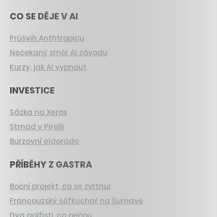
CO SE DĚJE V AI
Průšvih Anthtropicu
Nečekaný směr AI závodu
Kurzy, jak AI vypnout
INVESTICE
Sázka na Xerox
Strnad v Pirelli
Burzovní eldorádo
PŘÍBĚHY Z GASTRA
Boční projekt, co se zvrtnul
Francouzský šéfkuchař na Šumavě
Dva golfisti, co pečou