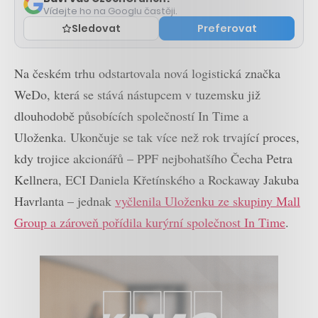
Vídejte ho na Googlu častěji.
Sledovat
Preferovat
Na českém trhu odstartovala nová logistická značka
WeDo, která se stává nástupcem v tuzemsku již
dlouhodobě působících společností In Time a
Uloženka. Ukončuje se tak více než rok trvající proces,
kdy trojice akcionářů – PPF nejbohatšího Čecha Petra
Kellnera, ECI Daniela Křetínského a Rockaway Jakuba
Havrlanta – jednak
vyčlenila Uloženku ze skupiny Mall
Group a zároveň pořídila kurýrní společnost In Time
.