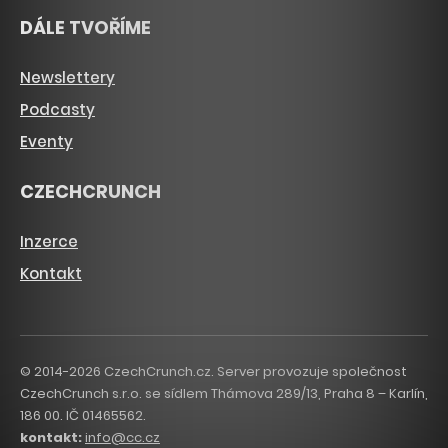
DÁLE TVOŘÍME
Newslettery
Podcasty
Eventy
CZECHCRUNCH
Inzerce
Kontakt
© 2014-2026 CzechCrunch.cz. Server provozuje společnost
CzechCrunch s.r.o. se sídlem Thámova 289/13, Praha 8 – Karlín,
186 00. IČ 01465562.
kontakt:
info@cc.cz