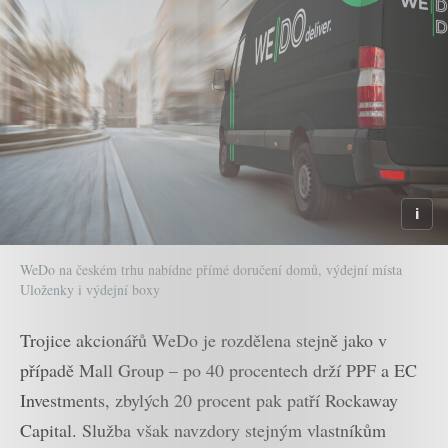
WeDo na českém trhu nabídne přímé doručení domů, výdejní místa
Uloženky i výdejní boxy
Trojice akcionářů WeDo je rozdělena stejně jako v
případě Mall Group – po 40 procentech drží PPF a EC
Investments, zbylých 20 procent pak patří Rockaway
Capital. Služba však navzdory stejným vlastníkům