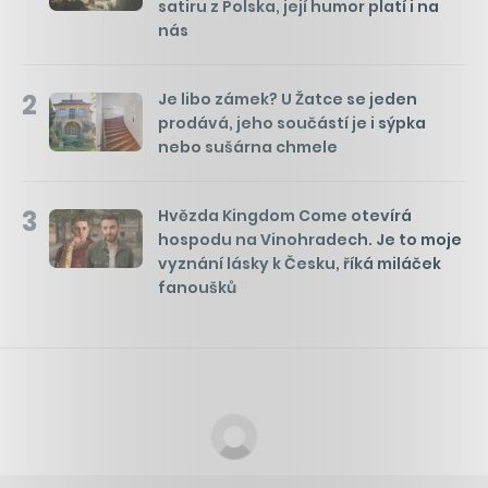
satiru z Polska, její humor platí i na
nás
2
Je libo zámek? U Žatce se jeden
prodává, jeho součástí je i sýpka
nebo sušárna chmele
3
Hvězda Kingdom Come otevírá
hospodu na Vinohradech. Je to moje
vyznání lásky k Česku, říká miláček
fanoušků