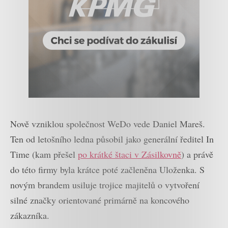
Nově vzniklou společnost WeDo vede Daniel Mareš.
Ten od letošního ledna působil jako generální ředitel In
Time (kam přešel
po krátké štaci v Zásilkovně
) a právě
do této firmy byla krátce poté začleněna Uloženka. S
novým brandem usiluje trojice majitelů o vytvoření
silné značky orientované primárně na koncového
zákazníka.