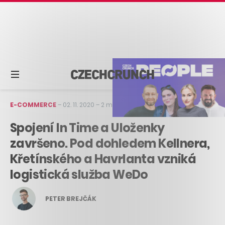
E-COMMERCE
–
02. 11. 2020
–
2 min čtení
Spojení In Time a Uloženky
završeno. Pod dohledem Kellnera,
Křetínského a Havrlanta vzniká
logistická služba WeDo
PETER BREJČÁK