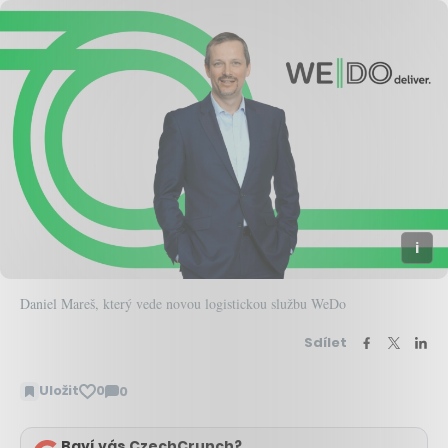
Daniel Mareš, který vede novou logistickou službu WeDo
Sdílet
Uložit
0
0
Zobrazit
komentáře
Baví vás CzechCrunch?