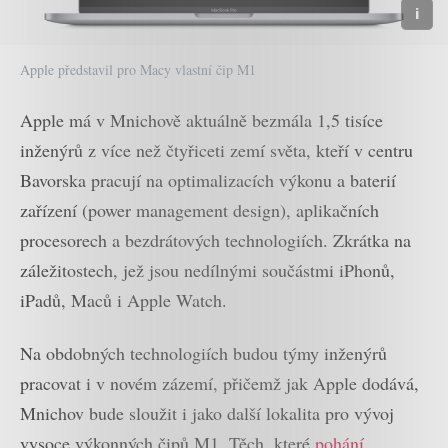
Apple představil pro Macy vlastní čip M1
Apple má v Mnichově aktuálně bezmála 1,5 tisíce
inženýrů z více než čtyřiceti zemí světa, kteří v centru
Bavorska pracují na optimalizacích výkonu a baterií
zařízení (power management design), aplikačních
procesorech a bezdrátových technologiích. Zkrátka na
záležitostech, jež jsou nedílnými součástmi iPhonů,
iPadů, Maců i Apple Watch.
Na obdobných technologiích budou týmy inženýrů
pracovat i v novém zázemí, přičemž jak Apple dodává,
Mnichov bude sloužit i jako další lokalita pro vývoj
vysoce výkonných čipů M1. Těch, které
pohání