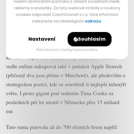
našimi obchodními partnery z oblasti sociálních médií,
reklamy a analytiky. Za tyto webové stránky a soubory
cookies odpovídá CzechCrunch s.r.o. Více informací
naleznete na následujícím
odkazu
.
Nastavení
Souhlasím
Německo je pro Apple velmi důležitým trhem. Nejde
Pokračovat s nezbytnými cookies
ani tak o kupní sílu tamních obyvatel, kteří mohou
vedle onlinu nakupovat také v patnácti Apple Storech
(přičemž dva jsou přímo v Mnichově), ale především o
strategickou pozici, kde se soustředí ti nejlepší inženýři
světa. I proto gigant pod vedením Tima Cooka za
posledních pět let utratil v Německu přes 15 miliard
eur.
Tato suma putovala až do 700 různých firem napříč