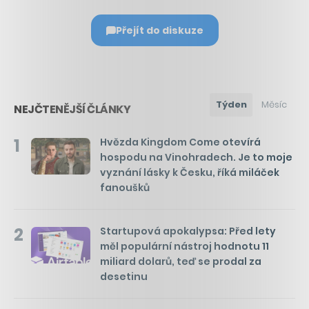
Přejít do diskuze
Týden
Měsíc
NEJČTENĚJŠÍ ČLÁNKY
1
Hvězda Kingdom Come otevírá
hospodu na Vinohradech. Je to moje
vyznání lásky k Česku, říká miláček
fanoušků
2
Startupová apokalypsa: Před lety
měl populární nástroj hodnotu 11
miliard dolarů, teď se prodal za
desetinu