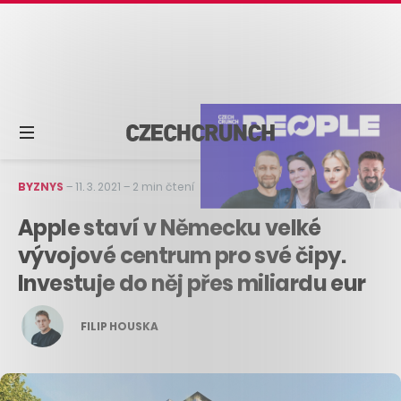
BYZNYS
–
11. 3. 2021
–
2 min čtení
Apple staví v Německu velké
vývojové centrum pro své čipy.
Investuje do něj přes miliardu eur
FILIP HOUSKA