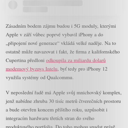
Zásadním bodem zájmu budou i 5G moduly, kterými
Apple v září vůbec poprvé vybavil iPhony a do
„připojení nové generace“ vkládá velké naděje. Na to
ostatně může navazovat i fakt, že firma z kalifornského
Cupertina předloni
odkoupila za miliardu dolarů
modemový byznys Intelu
, byť tedy pro iPhony 12
využila systémy od Qualcommu.
V neposlední řadě má Apple svůj mnichovský komplex,
jenž nabídne zhruba 30 tisíc metrů čtverečních prostoru
a bude otevřen koncem příštího roku, uzpůsobit i
integracím hardwaru třetích stran do svého
produktového portfolia. Do toho mohou spadat právě