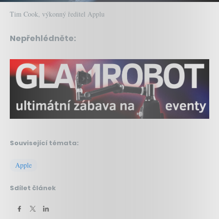
Tim Cook, výkonný ředitel Applu
Nepřehlédněte:
Související témata:
Apple
Sdílet článek