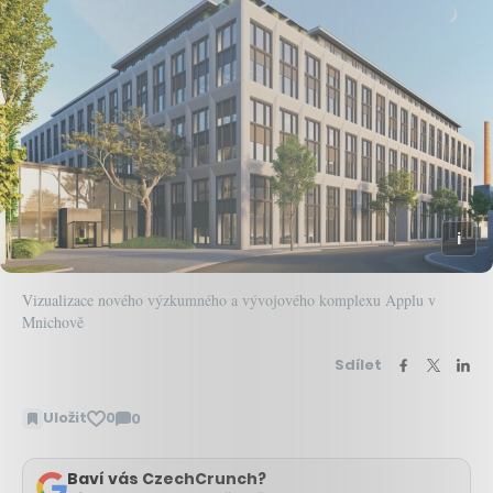
Vizualizace nového výzkumného a vývojového komplexu Applu v
Mnichově
Sdílet
Uložit
0
0
Zobrazit
komentáře
Baví vás CzechCrunch?