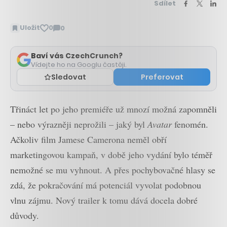
Sdílet
Uložit
0
0
Zobrazit
komentáře
Baví vás CzechCrunch?
Vídejte ho na Googlu častěji.
Sledovat
Preferovat
Třináct let po jeho premiéře už mnozí možná zapomněli
– nebo výrazněji neprožili – jaký byl
Avatar
fenomén.
Ačkoliv film Jamese Camerona neměl obří
marketingovou kampaň, v době jeho vydání bylo téměř
nemožné se mu vyhnout. A přes pochybovačné hlasy se
zdá, že pokračování má potenciál vyvolat podobnou
vlnu zájmu. Nový trailer k tomu dává docela dobré
důvody.