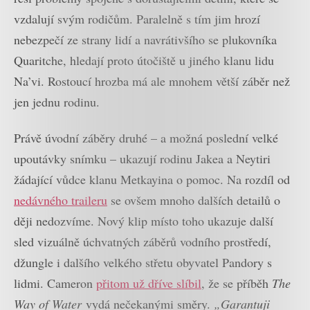
vzdalují svým rodičům. Paralelně s tím jim hrozí
nebezpečí ze strany lidí a navrátivšího se plukovníka
Quaritche, hledají proto útočiště u jiného klanu lidu
Na’vi. Rostoucí hrozba má ale mnohem větší záběr než
jen jednu rodinu.
Právě úvodní záběry druhé – a možná poslední velké
upoutávky snímku – ukazují rodinu Jakea a Neytiri
žádající vůdce klanu Metkayina o pomoc. Na rozdíl od
nedávného traileru
se ovšem mnoho dalších detailů o
ději nedozvíme. Nový klip místo toho ukazuje další
sled vizuálně úchvatných záběrů vodního prostředí,
džungle i dalšího velkého střetu obyvatel Pandory s
lidmi. Cameron
přitom už dříve slíbil
, že se příběh
The
Way of Water
vydá nečekanými směry.
„Garantuji