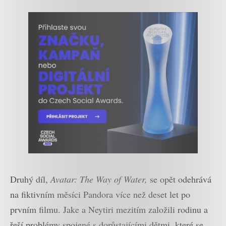
Druhý díl,
Avatar: The Way of Water,
se opět odehrává
na fiktivním měsíci Pandora více než deset let po
prvním filmu. Jake a Neytiri mezitím založili rodinu a
řeší problémy spojené s dorůstajícími dětmi, které se