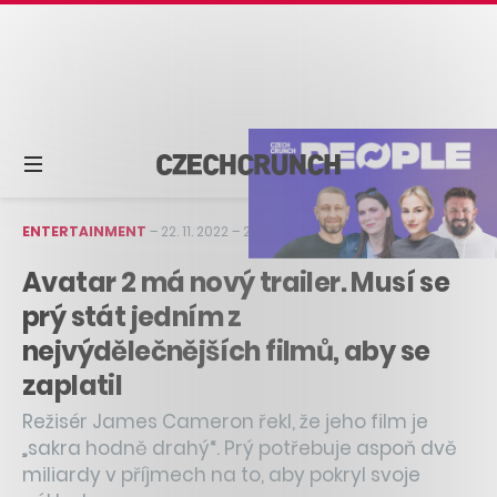
ENTERTAINMENT
–
22. 11. 2022
–
2 min čtení
Avatar 2 má nový trailer. Musí se
prý stát jedním z
nejvýdělečnějších filmů, aby se
zaplatil
Režisér James Cameron řekl, že jeho film je
„sakra hodně drahý“. Prý potřebuje aspoň dvě
miliardy v příjmech na to, aby pokryl svoje