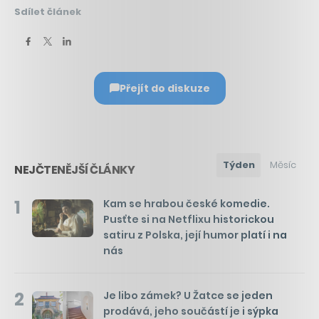
Sdílet článek
Přejít do diskuze
Týden
Měsíc
NEJČTENĚJŠÍ ČLÁNKY
1
Kam se hrabou české komedie.
Pusťte si na Netflixu historickou
satiru z Polska, její humor platí i na
nás
2
Je libo zámek? U Žatce se jeden
prodává, jeho součástí je i sýpka