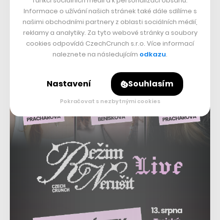
funkcí sociálních médií a k personalizaci obsahu.
Informace o užívání našich stránek také dále sdílíme s
snížit počet projekcí, které se vejdou do programu – a
našimi obchodními partnery z oblasti sociálních médií,
tím pochopitelně snížit příjmy.
reklamy a analytiky. Za tyto webové stránky a soubory
cookies odpovídá CzechCrunch s.r.o. Více informací
naleznete na následujícím
odkazu
.
Nastavení
Souhlasím
Pokračovat s nezbytnými cookies