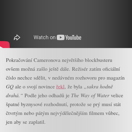
Pokračování Cameronova největšího blockbusteru
ovšem možná zašlo ještě dále. Režisér zatím oficiální
číslo nechce sdělit, v nedávném rozhovoru pro magazín
GQ
ale o svojí novince
řekl
, že byla
„sakra hodně
drahá.“
Podle jeho odhadů je
The Way of Water
velice
špatné byznysové rozhodnutí, protože se prý musí stát
čtvrtým nebo pátým nejvýdělečnějším filmem vůbec,
jen aby se zaplatil.