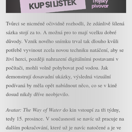
Tvůrci se nicméně očividně rozhodli, že zdánlivě šílená
sázka stojí za to. A možná pro to mají vcelku dobré
důvody. Vznik nového snímku trval tak dlouho kvůli
potřebě vyvinout zcela novou techniku natáčení, aby se
živí herci, později nahrazení digitálními postavami v
počítači, mohli volně pohybovat pod vodou. Jak
demonstrují dosavadní ukázky, výsledná vizuální
podívaná by měla opět nabídnout něco, co se v kině
dosud nikdy dříve neobjevilo.
Avatar: The Way of Water
do kin vstoupí za tři týdny,
tedy 15. prosince. V současnosti se navíc už pracuje na
dalším pokračování, které už je navíc natočené a je ve