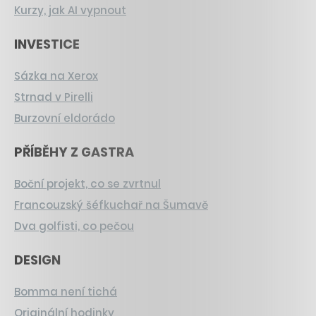
Kurzy, jak AI vypnout
INVESTICE
Sázka na Xerox
Strnad v Pirelli
Burzovní eldorádo
PŘÍBĚHY Z GASTRA
Boční projekt, co se zvrtnul
Francouzský šéfkuchař na Šumavě
Dva golfisti, co pečou
DESIGN
Bomma není tichá
Originální hodinky