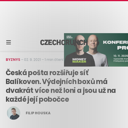
BYZNYS
–
02. 9. 2021
–
1 min čtení
Česká pošta rozšiřuje síť
Balíkoven. Výdejních boxů má
dvakrát více než loni a jsou už na
každé její pobočce
FILIP HOUSKA