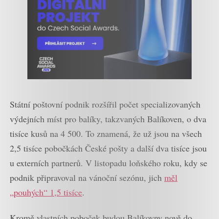
Státní poštovní podnik rozšířil počet specializovaných
výdejních míst pro balíky, takzvaných Balíkoven, o dva
tisíce kusů na 4 500. To znamená, že už jsou na všech
2,5 tisíce pobočkách České pošty a další dva tisíce jsou
u externích partnerů. V listopadu loňského roku, kdy se
podnik připravoval na vánoční sezónu, jich
měl
„pouhých“ 1,5 tisíce
.
Kromě vlastních poboček budou Balíkovny nově do