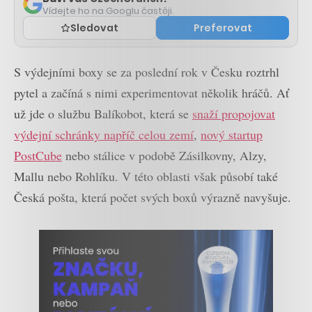
Vídejte ho na Googlu častěji.
Sledovat
Preferovat
S výdejními boxy se za poslední rok v Česku roztrhl
pytel a začíná s nimi experimentovat několik hráčů. Ať
už jde o službu Balíkobot, která se
snaží propojovat
výdejní schránky napříč celou zemí
,
nový startup
PostCube
nebo stálice v podobě Zásilkovny, Alzy,
Mallu nebo Rohlíku. V této oblasti však působí také
Česká pošta, která počet svých boxů výrazně navyšuje.