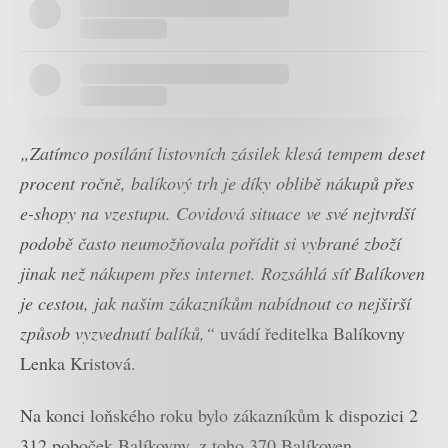
„Zatímco posílání listovních zásilek klesá tempem deset
procent ročně, balíkový trh je díky oblibě nákupů přes
e-shopy na vzestupu. Covidová situace ve své nejtvrdší
podobě často neumožňovala pořídit si vybrané zboží
jinak než nákupem přes internet. Rozsáhlá síť Balíkoven
je cestou, jak našim zákazníkům nabídnout co nejširší
způsob vyzvednutí balíků,“
uvádí ředitelka Balíkovny
Lenka Kristová.
Na konci loňského roku bylo zákazníkům k dispozici 2
312 poboček Balíkovny, z toho 370 Balíkoven