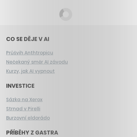
CO SE DĚJE V AI
Průšvih Anthtropicu
Nečekaný směr AI závodu
Kurzy, jak AI vypnout
INVESTICE
Sázka na Xerox
Strnad v Pirelli
Burzovní eldorádo
PŘÍBĚHY Z GASTRA