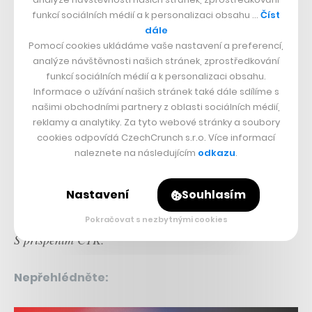
funkcí sociálních médií a k personalizaci obsahu …
Číst
dále
Pomocí cookies ukládáme vaše nastavení a preferencí,
analýze návštěvnosti našich stránek, zprostředkování
funkcí sociálních médií a k personalizaci obsahu.
Informace o užívání našich stránek také dále sdílíme s
Česká pošta chce skokovým rozšířením sítě posílit své
našimi obchodními partnery z oblasti sociálních médií,
postavení na balíkovém trhu a zároveň rozšířit skladovou
reklamy a analytiky. Za tyto webové stránky a soubory
cookies odpovídá CzechCrunch s.r.o. Více informací
kapacitu, což může přijít vhod před vánoční sezónou.
naleznete na následujícím
odkazu
.
Co se týče ostatních firem, například konkurenční
Zásilkovna má v současnosti v Česku přes 5 600
Nastavení
Souhlasím
výdejních míst a loni doručila přes 40 milionů balíků.
Pokračovat s nezbytnými cookies
S přispěním ČTK.
Nepřehlédněte: