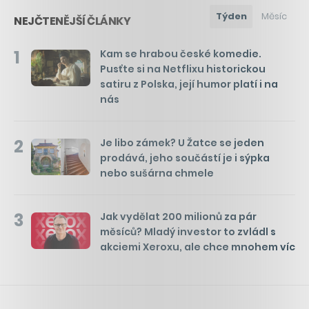
Týden
Měsíc
NEJČTENĚJŠÍ ČLÁNKY
1
Kam se hrabou české komedie.
Pusťte si na Netflixu historickou
satiru z Polska, její humor platí i na
nás
2
Je libo zámek? U Žatce se jeden
prodává, jeho součástí je i sýpka
nebo sušárna chmele
3
Jak vydělat 200 milionů za pár
měsíců? Mladý investor to zvládl s
akciemi Xeroxu, ale chce mnohem víc