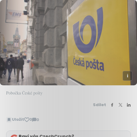
Pobočka České pošty
Sdílet
Uložit
0
0
Zobrazit
komentáře
Baví vás CzechCrunch?