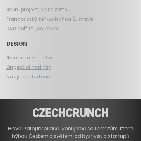
Boční projekt, co se zvrtnul
Francouzský šéfkuchař na Šumavě
Dva golfisti, co pečou
DESIGN
Bomma není tichá
Originální hodinky
Nábytek z betonu
Hlavní zdroj inspirace. Věnujeme se tématům, která
hýbou Českem a světem, od byznysu a startupů