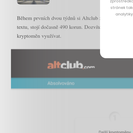
zprostředko
stránek tak
analytik
Během prvních dvou týdnů si Altclub získal stovky u
textu, stojí dočasně 490 korun. Dozvíte se v něm, co 
kryptoměn využívat.