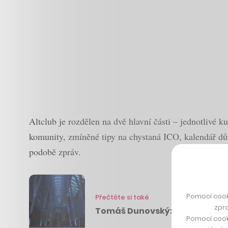
Altclub je rozdělen na dvě hlavní části – jednotlivé 
komunity, zmíněné tipy na chystaná ICO, kalendář důl
podobě zpráv.
Pomocí cook
Přečtěte si také
zpro
Tomáš Dunovský: kam naše sp
Pomocí cook