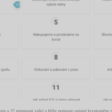
extu a 32 minutami videí a blíže popisuje ostatní kryptoměn