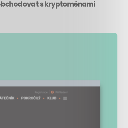
k obchodovat s kryptoměnami