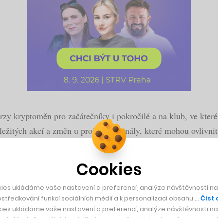
kurzy kryptoměn pro začátečníky i pokročilé a na klub, ve kter
ežitých akcí a změn u projektů, signály, které mohou ovlivni
Cookies
ies ukládáme vaše nastavení a preferencí, analýze návštěvnosti naš
středkování funkcí sociálních médií a k personalizaci obsahu …
Číst 
olečnost díky moderním technologiím míří?
ies ukládáme vaše nastavení a preferencí, analýze návštěvnosti naš