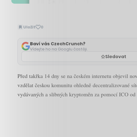
Uložit
0
Baví vás CzechCrunch?
Vídejte ho na Googlu častěji.
Sledovat
Před takřka 14 dny se na českém internetu objevil no
vzdělat českou komunitu ohledně decentralizované sítě
vydávaných a slibných kryptoměn za pomocí ICO od těch