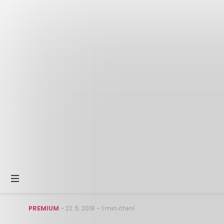
PREMIUM
–
22. 5. 2018
–
1 min čtení