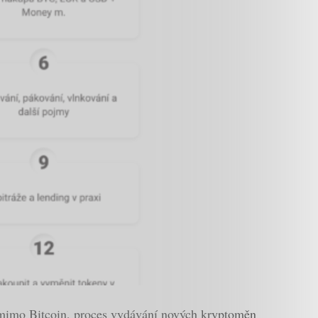
y mimo Bitcoin, proces vydávání nových kryptoměn