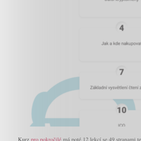
Kurz
pro pokročilé
má poté 12 lekcí se 49 stranami t