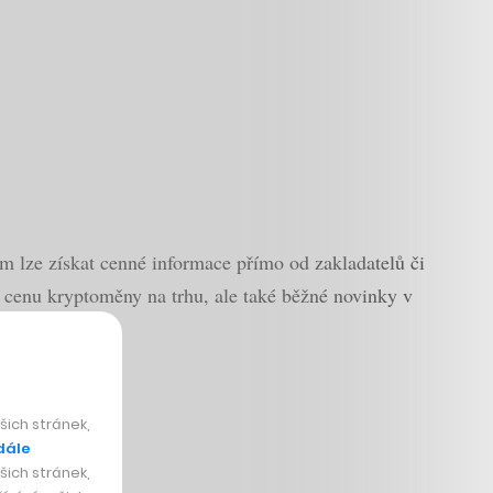
ém lze získat cenné informace přímo od zakladatelů či
t cenu kryptoměny na trhu, ale také běžné novinky v
ich stránek,
dále
ich stránek,