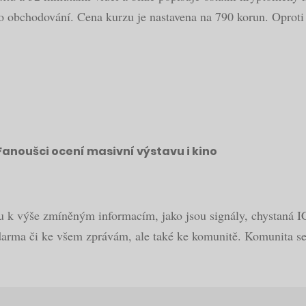
ého obchodování. Cena kurzu je nastavena na 790 korun. Oprot
Fanoušci ocení masivní výstavu i kino
u k výše zmíněným informacím, jako jsou signály, chystaná ICO
darma či ke všem zprávám, ale také ke komunitě. Komunita se 