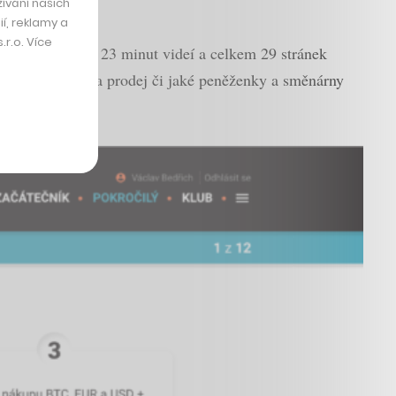
ívání našich
í, reklamy a
r.o. Více
matických lekcí, 23 minut videí a celkem 29 stránek
e i jak na nákup a prodej či jaké peněženky a směnárny